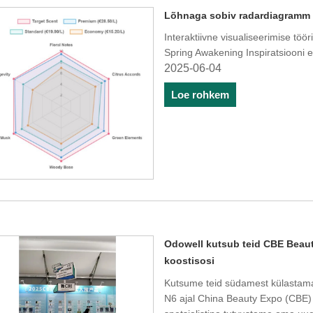
Lõhnaga sobiv radardiagramm
Interaktiivne visualiseerimise tö
Spring Awakening Inspiratsiooni 
2025-06-04
Loe rohkem
Odowell kutsub teid CBE Beau
koostisosi
Kutsume teid südamest külast
N6 ajal China Beauty Expo (CBE) 