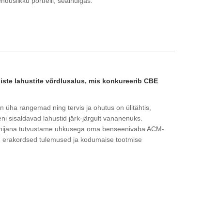
duslikku portfelli, sealhulgas:
ste lahustite võrdlusalus, mis konkureerib CBE
t
n üha rangemad ning tervis ja ohutus on ülitähtis,
ni sisaldavad lahustid järk-järgult vananenuks.
arnijana tutvustame uhkusega oma benseenivaba ACM-
d, erakordsed tulemused ja kodumaise tootmise