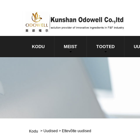
KODU
MEIST
TOOTED
UU
>
Uudised
>
Ettevõtte uudised
Kodu