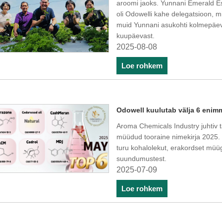
aroomi jaoks. Yunnani Emerald E
oli Odowelli kahe delegatsioon, m
muid Yunnani asukohti kolmepäeva
kuupäevast.
2025-08-08
Loe rohkem
Odowell kuulutab välja 6 enim
Aroma Chemicals Industry juhtiv
müüdud tooraine nimekirja 2025. 
turu kohalolekut, erakordset müüg
suundumustest.
2025-07-09
Loe rohkem