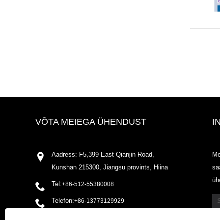
VÕTA MEIEGA ÜHENDUST
I
Aadress: F5,399 East Qianjin Road,
Me
Kunshan 215300, Jiangsu provints, Hiina
sa
üh
Tel:
+86-512-55380008
Telefon:
+86-13773129929
Meil:
shirleyxu@odowell.com