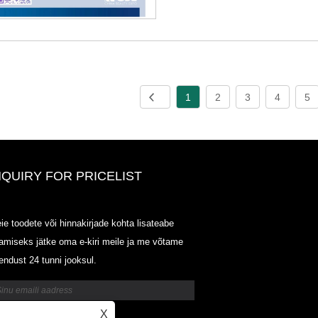
1
2
3
4
5
NQUIRY FOR PRICELIST
ODOWELL-MING HINDI LOET-
ie toodete või hinnakirjade kohta lisateabe
20125.6.14-2025.07.25
amiseks jätke oma e-kiri meile ja me võtame
2025/07/25
endust 24 tunni jooksul.
ODOWELL-MING HINDI LOET-
20125.6.14-2025.07.25
X