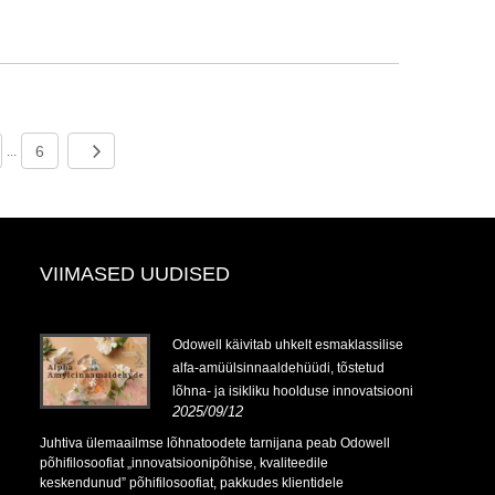
6
...
VIIMASED UUDISED
Odowell käivitab uhkelt esmaklassilise
alfa-amüülsinnaaldehüüdi, tõstetud
lõhna- ja isikliku hoolduse innovatsiooni
2025/09/12
Juhtiva ülemaailmse lõhnatoodete tarnijana peab Odowell
põhifilosoofiat „innovatsioonipõhise, kvaliteedile
keskendunud” põhifilosoofiat, pakkudes klientidele