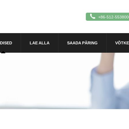
+86-512-553800
DISED
LAE ALLA
SAADA PÄRING
VÕTKE