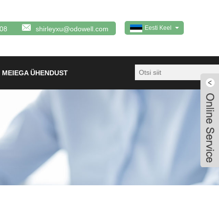
Eesti Keel
08
shirleyxu@odowell.com
 MEIEGA ÜHENDUST