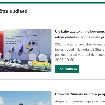
õtte uudised
​Üle kahe aastakümne kogemu
rahvusvahelisel lõhnaainete ja
2025. aasta rahvusvaheline maits
foorum peeti hiljuti edukalt Sha
pakkus foorum väärtuslikku platv
2025-10-30
Loe rohkem
Odowelli Yunnani uurimis- ja 
Augustis on Yunnan lopsakas ja m