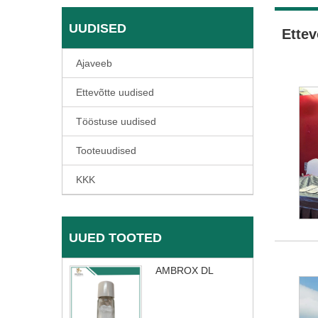
UUDISED
Ettev
Ajaveeb
Ettevõtte uudised
Tööstuse uudised
Tooteuudised
KKK
UUED TOOTED
AMBROX DL