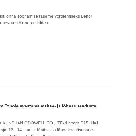
öriist lõhna sobitamise taseme võrdlemiseks Lenor
erinevates hinnapunktides
ty Expole avastama maitse- ja lõhnauuenduste
ama KUNSHAN ODOWELL CO.,LTD-d booth D15, Hall
ajal 12.–14. maini. Maitse- ja lõhnakoostisosade