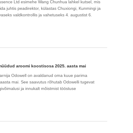
ssence Ltd esimehe Wang Chunhua lahkel kutsel, mis
ida juhtis peadirektor, külastas Chuxiongi, Kunmingi ja
seks valdkontrollis ja vahetuseks 4. augustist 6.
müüdud aroomi koostisosa 2025. aasta mai
 tarnija Odowell on avaldanud oma kuue parima
aasta mai. See saavutus rõhutab Odowelli tugevat
ivõimalusi ja innukalt mõistmist tööstuse