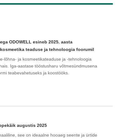
Live
sega ODOWELL esineb 2025. aasta
 kosmeetika teaduse ja tehnoloogia foorumil
e-lõhna- ja kosmeetikateaduse ja -tehnoloogia
nghais. Iga-aastase tööstusharu võtmesündmusena
ormi teabevahetuseks ja koostööks.
õppekäik augustis 2025
aaliline, see on ideaalne hooaeg seente ja ürtide