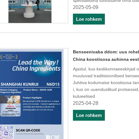
spetsialistina tutvustame oma uuen
2025-05-09
Loe rohkem
Benseenivaba ddom: uus roheli
China koostisosa auhinna ees
Ajastul, kus keskkonnaeeskirjad o
muutuvad traditsioonilised bensee
Juhtiva kodumaise koostisosa t
i, kus on uuenduslikud protsessi
kulueelised.
2025-04-28
Loe rohkem