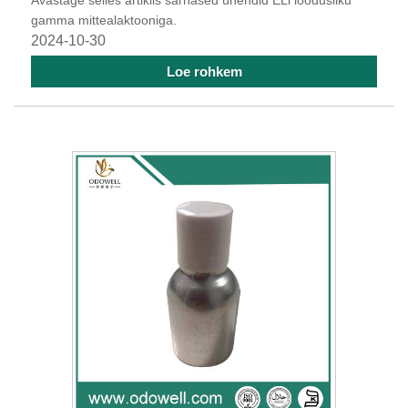
Avastage selles artiklis sarnased ühendid ELi loodusliku
gamma mittealaktooniga.
2024-10-30
Loe rohkem