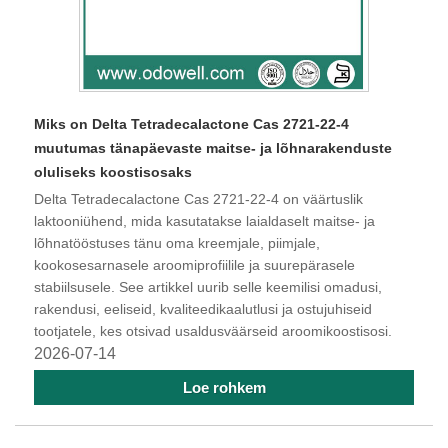
Miks on Delta Tetradecalactone Cas 2721-22-4
muutumas tänapäevaste maitse- ja lõhnarakenduste
oluliseks koostisosaks
Delta Tetradecalactone Cas 2721-22-4 on väärtuslik
laktooniühend, mida kasutatakse laialdaselt maitse- ja
lõhnatööstuses tänu oma kreemjale, piimjale,
kookosesarnasele aroomiprofiilile ja suurepärasele
stabiilsusele. See artikkel uurib selle keemilisi omadusi,
rakendusi, eeliseid, kvaliteedikaalutlusi ja ostujuhiseid
tootjatele, kes otsivad usaldusväärseid aroomikoostisosi.
2026-07-14
Loe rohkem