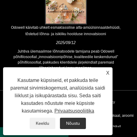
Odowell käivitab uhkelt esmaklassilise alfa-amüülsinnaaldehüüdi,
tõstetud lõhna- ja isikliku hoolduse innovatsiooni
2025/09/12
Juhtiva ülemaailmse lõhnatoodete tarnijana peab Odowell
põhifilosoofiat „innovatsioonipõhise, kvaliteedile keskendunud”
põhifilosoofiat, pakkudes klientidele järjekindlalt paremaid
lõhnalahendusi kogu maailmas.
X
Kasutame küpsiseid, et pakkuda teile
paremat sirvimiskogemust, analüüsida saidi
liiklust ja isikupärastada sisu. Seda saiti
Lingid
Sitemap
RSS
XML
Privacy Policy
kasutades nõustute meie küpsiste
kasutamisega.
Privaatsuspoliitika
Autoriõigus © 2020 Kunshan Odowell Co., Ltd - Hiina aroomi kemikaal, aroomi
Keeldu
Nõustu
koostisosade tootjad, eeterlike õli tarnijad Kõik õigused kaitstud.