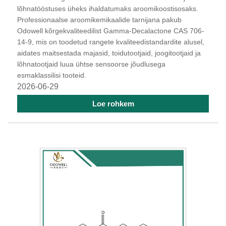
lõhnatööstuses üheks ihaldatumaks aroomikoostisosaks.
Professionaalse aroomikemikaalide tarnijana pakub
Odowell kõrgekvaliteedilist Gamma-Decalactone CAS 706-
14-9, mis on toodetud rangete kvaliteedistandardite alusel,
aidates maitsestada majasid, toidutootjaid, joogitootjaid ja
lõhnatootjaid luua ühtse sensoorse jõudlusega
esmaklassilisi tooteid.
2026-06-29
Loe rohkem