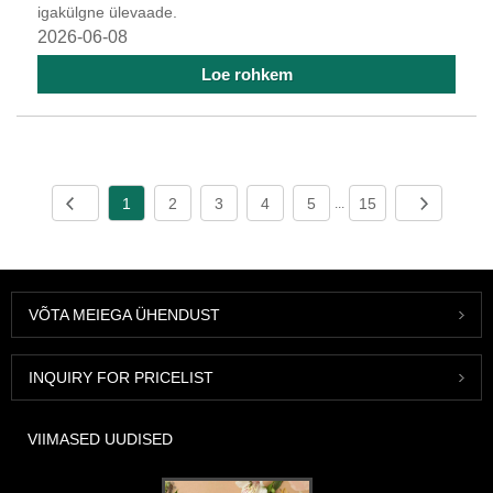
igakülgne ülevaade.
2026-06-08
Loe rohkem
1
2
3
4
5
15
...
VÕTA MEIEGA ÜHENDUST
INQUIRY FOR PRICELIST
VIIMASED UUDISED