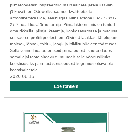
piimatoodetest inspireeritud maitseainete järele kasvab
jätkuvalt, on Odowellist saanud kvaliteetsete
aroomikemikaalide, sealhulgas Milk Lactone CAS 72881-
27-7, usaldusväärne tarnija. Piimalaktoon, mis on tuntud
oma rikkaliku piimja, kreemja, kookosesarnase ja magusa
sensoorse profiili poolest, on pälvinud laialdast tähelepanu
maitse-, lõhna-, toidu-, joogi- ja isikliku hügieenitööstuses.
Selle võime luua autentseid piimatooteid, suurendades
samal ajal toote sügavust, muudab selle väärtuslikuks
koostisosaks parimaid sensoorseid kogemusi otsivatele
koostisainetele.
2026-06-15
Loe rohkem