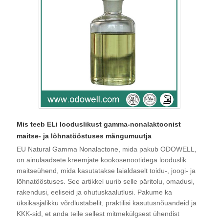
Mis teeb ELi looduslikust gamma-nonalaktoonist
maitse- ja lõhnatööstuses mängumuutja
EU Natural Gamma Nonalactone, mida pakub ODOWELL,
on ainulaadsete kreemjate kookosenootidega looduslik
maitseühend, mida kasutatakse laialdaselt toidu-, joogi- ja
lõhnatööstuses. See artikkel uurib selle päritolu, omadusi,
rakendusi, eeliseid ja ohutuskaalutlusi. Pakume ka
üksikasjalikku võrdlustabelit, praktilisi kasutusnõuandeid ja
KKK-sid, et anda teile sellest mitmekülgsest ühendist