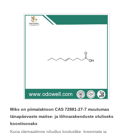
Miks on piimalaktoon CAS 72881-27-7 muutumas
tänapäevaste maitse- ja lõhnarakenduste oluliseks
koostisosaks
Kuna ülemaailmne nõudlus looduslike, kreemjate ja