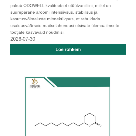
pakub ODOWELL kvaliteetset etüülvanilliini, millel on
suurepärane aroomi intensiivsus, stabiilsus ja
kasutusvõimaluste mitmekülgsus, et rahuldada
usaldusväärseid maitselahendusi otsivate ülemaailmsete
tootjate kasvavaid nõudmisi.
2026-07-30
Loe rohkem