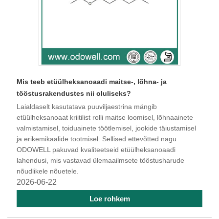
Mis teeb etüülheksanoaadi maitse-, lõhna- ja
tööstusrakendustes nii oluliseks?
Laialdaselt kasutatava puuviljaestrina mängib
etüülheksanoaat kriitilist rolli maitse loomisel, lõhnaainete
valmistamisel, toiduainete töötlemisel, jookide täiustamisel
ja erikemikaalide tootmisel. Sellised ettevõtted nagu
ODOWELL pakuvad kvaliteetseid etüülheksanoaadi
lahendusi, mis vastavad ülemaailmsete tööstusharude
nõudlikele nõuetele.
2026-06-22
Loe rohkem