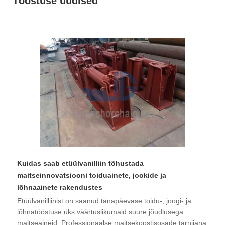
Tööstuse uudised
Kuidas saab etüülvanilliin tõhustada
maitseinnovatsiooni toiduainete, jookide ja
lõhnaainete rakendustes
Etüülvanilliinist on saanud tänapäevase toidu-, joogi- ja
lõhnatööstuse üks väärtuslikumaid suure jõudlusega
maitseaineid. Professionaalse maitsekoostisosade tarnijana