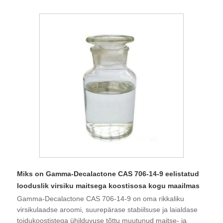
Miks on Gamma-Decalactone CAS 706-14-9 eelistatud
looduslik virsiku maitsega koostisosa kogu maailmas
Gamma-Decalactone CAS 706-14-9 on oma rikkaliku
virsikulaadse aroomi, suurepärase stabiilsuse ja laialdase
toidukoostistega ühilduvuse tõttu muutunud maitse- ja