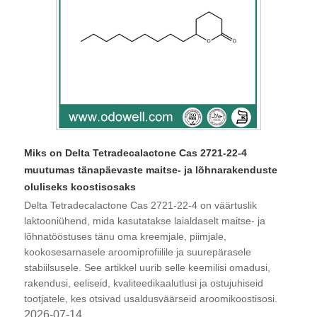
Miks on Delta Tetradecalactone Cas 2721-22-4
muutumas tänapäevaste maitse- ja lõhnarakenduste
oluliseks koostisosaks
Delta Tetradecalactone Cas 2721-22-4 on väärtuslik
laktooniühend, mida kasutatakse laialdaselt maitse- ja
lõhnatööstuses tänu oma kreemjale, piimjale,
kookosesarnasele aroomiprofiilile ja suurepärasele
stabiilsusele. See artikkel uurib selle keemilisi omadusi,
rakendusi, eeliseid, kvaliteedikaalutlusi ja ostujuhiseid
tootjatele, kes otsivad usaldusväärseid aroomikoostisosi.
2026-07-14