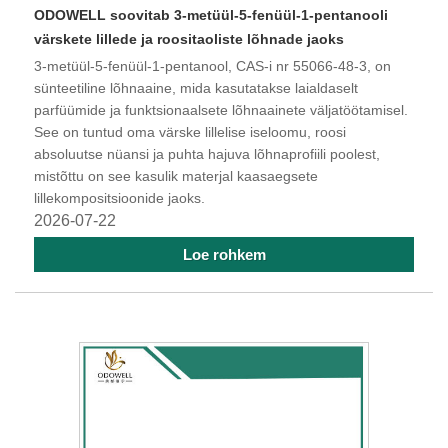
ODOWELL soovitab 3-metüül-5-fenüül-1-pentanooli
värskete lillede ja roositaoliste lõhnade jaoks
3-metüül-5-fenüül-1-pentanool, CAS-i nr 55066-48-3, on
sünteetiline lõhnaaine, mida kasutatakse laialdaselt
parfüümide ja funktsionaalsete lõhnaainete väljatöötamisel.
See on tuntud oma värske lillelise iseloomu, roosi
absoluutse nüansi ja puhta hajuva lõhnaprofiili poolest,
mistõttu on see kasulik materjal kaasaegsete
lillekompositsioonide jaoks.
2026-07-22
Loe rohkem