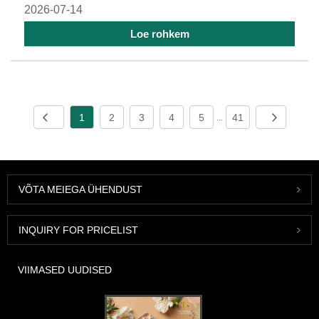
2026-07-14
Loe rohkem
1
2
3
4
5
41
...
VÕTA MEIEGA ÜHENDUST
INQUIRY FOR PRICELIST
VIIMASED UUDISED