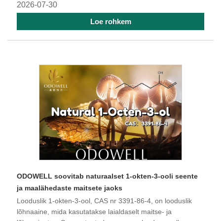
2026-07-30
Loe rohkem
​ODOWELL soovitab naturaalset 1-okten-3-ooli seente
ja maalähedaste maitsete jaoks
Looduslik 1-okten-3-ool, CAS nr 3391-86-4, on looduslik
lõhnaaine, mida kasutatakse laialdaselt maitse- ja