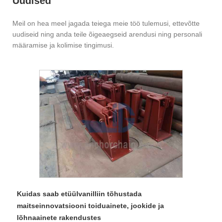
Uudised
Meil on hea meel jagada teiega meie töö tulemusi, ettevõtte
uudiseid ning anda teile õigeaegseid arendusi ning personali
määramise ja kolimise tingimusi.
Kuidas saab etüülvanilliin tõhustada
maitseinnovatsiooni toiduainete, jookide ja
lõhnaainete rakendustes