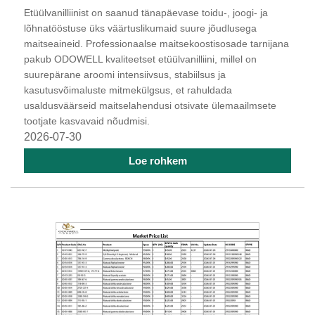
Etüülvanilliinist on saanud tänapäevase toidu-, joogi- ja
lõhnatööstuse üks väärtuslikumaid suure jõudlusega
maitseaineid. Professionaalse maitsekoostisosade tarnijana
pakub ODOWELL kvaliteetset etüülvanilliini, millel on
suurepärane aroomi intensiivsus, stabiilsus ja
kasutusvõimaluste mitmekülgsus, et rahuldada
usaldusväärseid maitselahendusi otsivate ülemaailmsete
tootjate kasvavaid nõudmisi.
2026-07-30
Loe rohkem