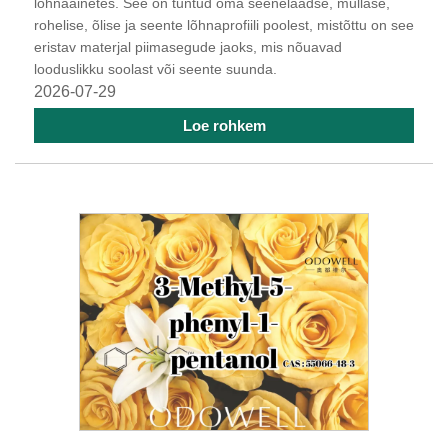
lõhnaainetes. See on tuntud oma seenelaadse, mullase,
rohelise, õlise ja seente lõhnaprofiili poolest, mistõttu on see
eristav materjal piimasegude jaoks, mis nõuavad
looduslikku soolast või seente suunda.
2026-07-29
Loe rohkem