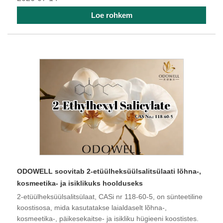
Loe rohkem
ODOWELL soovitab 2-etüülheksüülsalitsülaati lõhna-,
kosmeetika- ja isiklikuks hoolduseks
2-etüülheksüülsalitsülaat, CASi nr 118-60-5, on sünteetiline
koostisosa, mida kasutatakse laialdaselt lõhna-,
kosmeetika-, päikesekaitse- ja isikliku hügieeni koostistes.