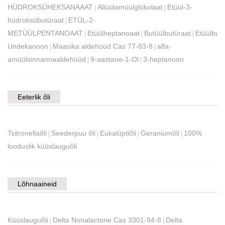
HÜDROKSÜHEKSANAAAT
Allüülamüülglükolaat
Etüül-3-
|
|
hüdroksübutüraat
ETÜL-2-
|
METÜÜLPENTANOAAT
Etüülheptanoaat
Butüülbutüraat
Etüülbutü
|
|
|
Undekanoon
Maasika aldehüüd Cas 77-83-8
alfa-
|
|
amüülsinnannaaldehüüd
9-aastane-1-Ol
3-heptanoon
|
|
Eeterlik õli
Tsitronellaõli
Seederpuu õli
Eukalüptiõli
Geraniumõli
100%
|
|
|
|
looduslik küüslauguõli
Lõhnaaineid
Küüslauguõli
Delta Nonalactone Cas 3301-94-8
Delta
|
|