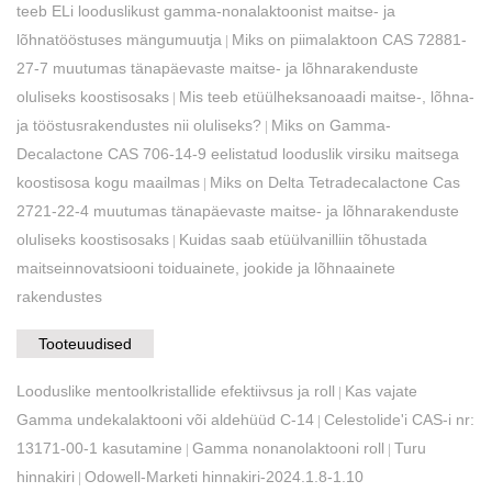
teeb ELi looduslikust gamma-nonalaktoonist maitse- ja
lõhnatööstuses mängumuutja
Miks on piimalaktoon CAS 72881-
|
27-7 muutumas tänapäevaste maitse- ja lõhnarakenduste
oluliseks koostisosaks
Mis teeb etüülheksanoaadi maitse-, lõhna-
|
ja tööstusrakendustes nii oluliseks?
Miks on Gamma-
|
Decalactone CAS 706-14-9 eelistatud looduslik virsiku maitsega
koostisosa kogu maailmas
Miks on Delta Tetradecalactone Cas
|
2721-22-4 muutumas tänapäevaste maitse- ja lõhnarakenduste
oluliseks koostisosaks
Kuidas saab etüülvanilliin tõhustada
|
maitseinnovatsiooni toiduainete, jookide ja lõhnaainete
rakendustes
Tooteuudised
Looduslike mentoolkristallide efektiivsus ja roll
Kas vajate
|
Gamma undekalaktooni või aldehüüd C-14
Celestolide'i CAS-i nr:
|
13171-00-1 kasutamine
Gamma nonanolaktooni roll
Turu
|
|
hinnakiri
Odowell-Marketi hinnakiri-2024.1.8-1.10
|