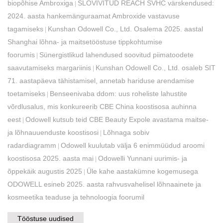
biopõhise Ambroxiga
SLOVIVITUD REACH SVHC värskendused:
|
2024. aasta hankemänguraamat Ambroxide vastavuse
tagamiseks
Kunshan Odowell Co., Ltd. Osalema 2025. aastal
|
Shanghai lõhna- ja maitsetööstuse tippkohtumise
foorumis
Sünergistlikud lahendused soovitud piimatoodete
|
saavutamiseks margariinis
Kunshan Odowell Co., Ltd. osaleb SIT
|
71. aastapäeva tähistamisel, annetab hariduse arendamise
toetamiseks
Benseenivaba ddom: uus roheliste lahustite
|
võrdlusalus, mis konkureerib CBE China koostisosa auhinna
eest
Odowell kutsub teid CBE Beauty Expole avastama maitse-
|
ja lõhnauuenduste koostisosi
Lõhnaga sobiv
|
radardiagramm
Odowell kuulutab välja 6 enimmüüdud aroomi
|
koostisosa 2025. aasta mai
Odowelli Yunnani uurimis- ja
|
õppekäik augustis 2025
​Üle kahe aastakümne kogemusega
|
ODOWELL esineb 2025. aasta rahvusvahelisel lõhnaainete ja
kosmeetika teaduse ja tehnoloogia foorumil
Tööstuse uudised