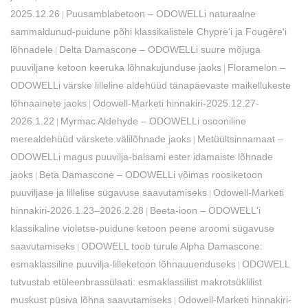
2025.12.26
Puusamblabetoon – ODOWELLi naturaalne
|
sammaldunud-puidune põhi klassikalistele Chypre'i ja Fougère'i
lõhnadele
Delta Damascone – ODOWELLi suure mõjuga
|
puuviljane ketoon keeruka lõhnakujunduse jaoks
Floramelon –
|
ODOWELLi värske lilleline aldehüüd tänapäevaste maikellukeste
lõhnaainete jaoks
Odowell-Marketi hinnakiri-2025.12.27-
|
2026.1.22
Myrmac Aldehyde – ODOWELLi osooniline
|
merealdehüüd värskete välilõhnade jaoks
Metüültsinnamaat –
|
ODOWELLi magus puuvilja-balsami ester idamaiste lõhnade
jaoks
Beta Damascone – ODOWELLi võimas roosiketoon
|
puuviljase ja lillelise sügavuse saavutamiseks
Odowell-Marketi
|
hinnakiri-2026.1.23–2026.2.28
Beeta-ioon – ODOWELL'i
|
klassikaline violetse-puidune ketoon peene aroomi sügavuse
saavutamiseks
​ODOWELL toob turule Alpha Damascone:
|
esmaklassiline puuvilja-lilleketoon lõhnauuenduseks
​ODOWELL
|
tutvustab etüleenbrassülaati: esmaklassilist makrotsüklilist
muskust püsiva lõhna saavutamiseks
Odowell-Marketi hinnakiri-
|