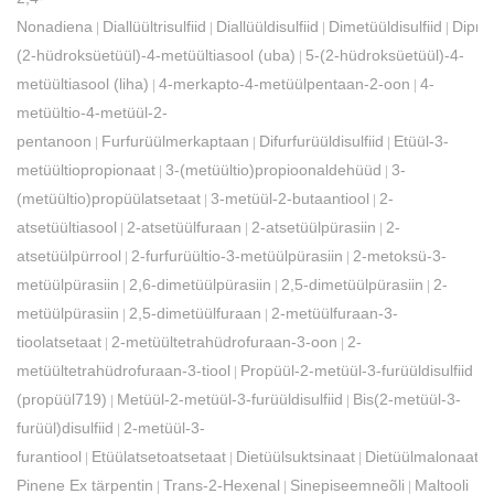
Nonadiena
Diallüültrisulfiid
Diallüüldisulfiid
Dimetüüldisulfiid
Diprop
|
|
|
|
(2-hüdroksüetüül)-4-metüültiasool (uba)
5-(2-hüdroksüetüül)-4-
|
metüültiasool (liha)
4-merkapto-4-metüülpentaan-2-oon
4-
|
|
metüültio-4-metüül-2-
pentanoon
Furfurüülmerkaptaan
Difurfurüüldisulfiid
Etüül-3-
|
|
|
metüültiopropionaat
3-(metüültio)propioonaldehüüd
3-
|
|
(metüültio)propüülatsetaat
3-metüül-2-butaantiool
2-
|
|
atsetüültiasool
2-atsetüülfuraan
2-atsetüülpürasiin
2-
|
|
|
atsetüülpürrool
2-furfurüültio-3-metüülpürasiin
2-metoksü-3-
|
|
metüülpürasiin
2,6-dimetüülpürasiin
2,5-dimetüülpürasiin
2-
|
|
|
metüülpürasiin
2,5-dimetüülfuraan
2-metüülfuraan-3-
|
|
tioolatsetaat
2-metüültetrahüdrofuraan-3-oon
2-
|
|
metüültetrahüdrofuraan-3-tiool
Propüül-2-metüül-3-furüüldisulfiid
|
(propüül719)
Metüül-2-metüül-3-furüüldisulfiid
Bis(2-metüül-3-
|
|
furüül)disulfiid
2-metüül-3-
|
furantiool
Etüülatsetoatsetaat
Dietüülsuktsinaat
Dietüülmalonaat
|
|
|
|
Pinene Ex tärpentin
Trans-2-Hexenal
Sinepiseemneõli
Maltooli
|
|
|