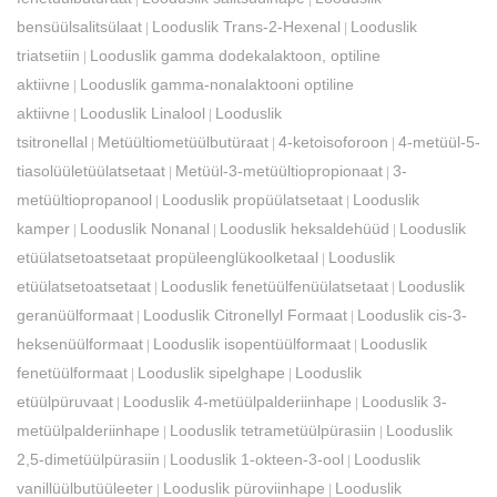
bensüülsalitsülaat
Looduslik Trans-2-Hexenal
Looduslik
|
|
triatsetiin
Looduslik gamma dodekalaktoon, optiline
|
aktiivne
Looduslik gamma-nonalaktooni optiline
|
aktiivne
Looduslik Linalool
Looduslik
|
|
tsitronellal
Metüültiometüülbutüraat
4-ketoisoforoon
4-metüül-5-
|
|
|
tiasolüületüülatsetaat
Metüül-3-metüültiopropionaat
3-
|
|
metüültiopropanool
Looduslik propüülatsetaat
Looduslik
|
|
kamper
Looduslik Nonanal
Looduslik heksaldehüüd
Looduslik
|
|
|
etüülatsetoatsetaat propüleenglükoolketaal
Looduslik
|
etüülatsetoatsetaat
Looduslik fenetüülfenüülatsetaat
Looduslik
|
|
geranüülformaat
Looduslik Citronellyl Formaat
Looduslik cis-3-
|
|
heksenüülformaat
Looduslik isopentüülformaat
Looduslik
|
|
fenetüülformaat
Looduslik sipelghape
Looduslik
|
|
etüülpüruvaat
Looduslik 4-metüülpalderiinhape
Looduslik 3-
|
|
metüülpalderiinhape
Looduslik tetrametüülpürasiin
Looduslik
|
|
2,5-dimetüülpürasiin
Looduslik 1-okteen-3-ool
Looduslik
|
|
vanillüülbutüüleeter
Looduslik püroviinhape
Looduslik
|
|