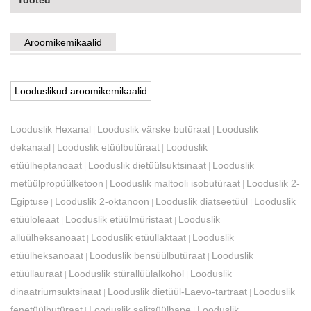
Tooted
Aroomikemikaalid
Looduslikud aroomikemikaalid
Looduslik Hexanal
Looduslik värske butüraat
Looduslik
|
|
dekanaal
Looduslik etüülbutüraat
Looduslik
|
|
etüülheptanoaat
Looduslik dietüülsuktsinaat
Looduslik
|
|
metüülpropüülketoon
Looduslik maltooli isobutüraat
Looduslik 2-
|
|
Egiptuse
Looduslik 2-oktanoon
Looduslik diatseetüül
Looduslik
|
|
|
etüüloleaat
Looduslik etüülmüristaat
Looduslik
|
|
allüülheksanoaat
Looduslik etüüllaktaat
Looduslik
|
|
etüülheksanoaat
Looduslik bensüülbutüraat
Looduslik
|
|
etüüllauraat
Looduslik stürallüülalkohol
Looduslik
|
|
dinaatriumsuktsinaat
Looduslik dietüül-Laevo-tartraat
Looduslik
|
|
fenetüülbutüraat
Looduslik salitsüülhape
Looduslik
|
|