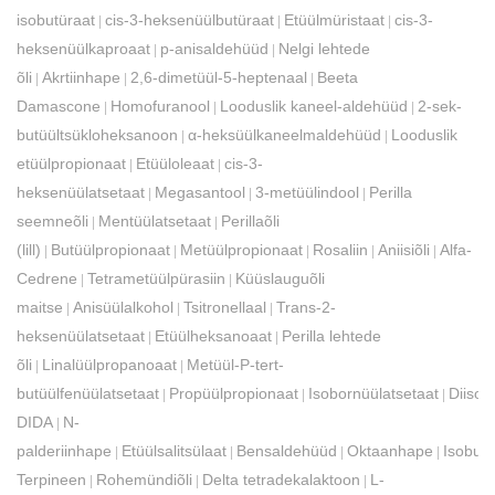
isobutüraat
cis-3-heksenüülbutüraat
Etüülmüristaat
cis-3-
|
|
|
heksenüülkaproaat
p-anisaldehüüd
Nelgi lehtede
|
|
õli
Akrtiinhape
2,6-dimetüül-5-heptenaal
Beeta
|
|
|
Damascone
Homofuranool
Looduslik kaneel-aldehüüd
2-sek-
|
|
|
butüültsükloheksanoon
α-heksüülkaneelmaldehüüd
Looduslik
|
|
etüülpropionaat
Etüüloleaat
cis-3-
|
|
heksenüülatsetaat
Megasantool
3-metüülindool
Perilla
|
|
|
seemneõli
Mentüülatsetaat
Perillaõli
|
|
(lill)
Butüülpropionaat
Metüülpropionaat
Rosaliin
Aniisiõli
Alfa-
|
|
|
|
|
Cedrene
Tetrametüülpürasiin
Küüslauguõli
|
|
maitse
Anisüülalkohol
Tsitronellaal
Trans-2-
|
|
|
heksenüülatsetaat
Etüülheksanoaat
Perilla lehtede
|
|
õli
Linalüülpropanoaat
Metüül-P-tert-
|
|
butüülfenüülatsetaat
Propüülpropionaat
Isobornüülatsetaat
Diisod
|
|
|
DIDA
N-
|
palderiinhape
Etüülsalitsülaat
Bensaldehüüd
Oktaanhape
Isobut
|
|
|
|
Terpineen
Rohemündiõli
Delta tetradekalaktoon
L-
|
|
|