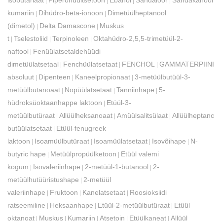
isobütariaat
Piperonüültsetoon
Ebanol
Sandaloor
Sandakanool
U
|
|
|
|
|
kumariin
Dihüdro-beta-ionoon
Dimetüülheptanool
|
|
(dimetol)
Delta Damascone
Muskus
|
|
t
Tselestoliid
Terpinoleen
Oktahüdro-2,5,5-trimetüül-2-
|
|
|
naftool
Fenüülatsetaldehüüdi
|
dimetüülatsetaal
Fenchüülatsetaat
FENCHOL
GAMMATERPIINID
|
|
|
absoluut
Dipenteen
Kaneelpropionaat
3-metüülbutüül-3-
|
|
|
metüülbutanoaat
Nopüülatsetaat
Tanniinhape
5-
|
|
|
hüdroksüoktaanhappe laktoon
Etüül-3-
|
metüülbutüraat
Allüülheksanoaat
Amüülsalitsülaat
Allüülheptanoa
|
|
|
butüülatsetaat
Etüül-fenugreek
|
laktoon
Isoamüülbutüraat
Isoamüülatsetaat
Isovõihape
N-
|
|
|
|
butyric hape
Metüülpropüülketoon
Etüül valemi
|
|
kogum
Isovaleriinhape
2-metüül-1-butanool
2-
|
|
|
metüülhutüüristushape
2-metüül
|
valeriinhape
Fruktoon
Kanelatsetaat
Roosioksiidi
|
|
|
ratseemiline
Heksaanhape
Etüül-2-metüülbutüraat
Etüül
|
|
|
oktanoat
Muskus
Kumariin
Atsetoin
Etüülkaneat
Allüül
|
|
|
|
|