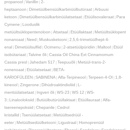
propanool
Vanillin
2-
|
|
heptaanoon
Dimetüülbensüülkarbinüülbutüraat
Arbuusi
|
|
ketoon
Dimetüülbensüülkarbinüülatsetaat
Etüülisovaleraat
Para
|
|
|
Cymene
Looduslik
|
metüültsüklopentenoloon
Atsetaal
Etüüllaktaat
Metüültsüklopente
|
|
|
nonanoaat
Need
Muskusketooni
2,5,6-trimetüülhept-4-
|
|
|
enal
Dimetüülsulfiid
Ocimenu
2-atsetüülpüridiin
Maltool
Etüül
|
|
|
|
|
isobütariaat
Talvine õli
Cassia Oil China Ext Cinnamomum
|
|
Cassia presl
Jahedam 517
Teepuuõli
Metüül-trans-2-
|
|
|
nonenoaat
Etüülatsetaat
BETA-
|
|
KARIOFÜLEEN
SABINENA
Alfa-Terpineool
Terpeen-4-Ol
1,8-
|
|
|
|
kineool
Zingerone
Dihüdroaktindioliid
L-
|
|
|
mentüülatsetaat
Ingveri õli
WS-23
WS 12
WS-
|
|
|
|
3
Linalooloksiid
Butüülbutürüüllaktaat
Etüüllauraat
Alfa-
|
|
|
|
tsereenepoksiid
Chepanile
Cedrol
|
|
kristallid
Tsenüülatsetaat
Metüültsedrüül -
|
|
eeter
Metüültsedüülketooni
Ligustraal
Homoprenüül
|
|
|