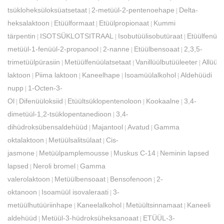
tsükloheksüloksüatsetaat
2-metüül-2-pentenoehape
Delta-
|
|
heksalaktoon
Etüülformaat
Etüülpropionaat
Kummi
|
|
|
tärpentin
ISOTSÜKLOTSITRAAL
Isobutüülisobutüraat
Etüülfenüül
|
|
|
metüül-1-fenüül-2-propanool
2-nanne
Etüülbensoaat
2,3,5-
|
|
|
trimetüülpürasiin
Metüülfenüülatsetaat
Vanillüülbutüüleeter
Allüül
|
|
|
laktoon
Piima laktoon
Kaneelhape
Isoamüülalkohol
Aldehüüdi
|
|
|
|
nupp
1-Octen-3-
|
Ol
Difenüüloksiid
Etüültsüklopentenoloon
Kookaalne
3,4-
|
|
|
|
dimetüül-1,2-tsüklopentanedioon
3,4-
|
dihüdroksübensaldehüüd
Majantool
Avatud
Gamma
|
|
|
oktalaktoon
Metüülsalitsülaat
Cis-
|
|
jasmone
Metüülpamplemousse
Muskus C-14
Neminin lapsed
|
|
|
lapsed
Neroli bromel
Gamma
|
|
valerolaktoon
Metüülbensoaat
Bensofenoon
2-
|
|
|
oktanoon
Isoamüül isovaleraati
3-
|
|
metüülhutüüriinhape
Kaneelalkohol
Metüültsinnamaat
Kaneeli
|
|
|
aldehüüd
Metüül-3-hüdroksüheksanoaat
ETÜÜL-3-
|
|