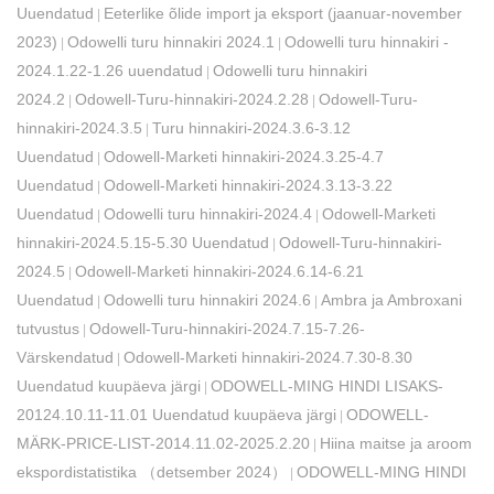
Uuendatud
Eeterlike õlide import ja eksport (jaanuar-november
|
2023)
Odowelli turu hinnakiri 2024.1
Odowelli turu hinnakiri -
|
|
2024.1.22-1.26 uuendatud
Odowelli turu hinnakiri
|
2024.2
Odowell-Turu-hinnakiri-2024.2.28
Odowell-Turu-
|
|
hinnakiri-2024.3.5
Turu hinnakiri-2024.3.6-3.12
|
Uuendatud
Odowell-Marketi hinnakiri-2024.3.25-4.7
|
Uuendatud
Odowell-Marketi hinnakiri-2024.3.13-3.22
|
Uuendatud
Odowelli turu hinnakiri-2024.4
Odowell-Marketi
|
|
hinnakiri-2024.5.15-5.30 Uuendatud
Odowell-Turu-hinnakiri-
|
2024.5
Odowell-Marketi hinnakiri-2024.6.14-6.21
|
Uuendatud
Odowelli turu hinnakiri 2024.6
Ambra ja Ambroxani
|
|
tutvustus
Odowell-Turu-hinnakiri-2024.7.15-7.26-
|
Värskendatud
Odowell-Marketi hinnakiri-2024.7.30-8.30
|
Uuendatud kuupäeva järgi
ODOWELL-MING HINDI LISAKS-
|
20124.10.11-11.01 Uuendatud kuupäeva järgi
ODOWELL-
|
MÄRK-PRICE-LIST-2014.11.02-2025.2.20
Hiina maitse ja aroom
|
ekspordistatistika （detsember 2024）
ODOWELL-MING HINDI
|