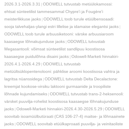
2026.3.1-2026.3.31
​ODOWELL tutvustab metüülokamossi:
|
ehtsat sünteetilist tammesammal Chypre'i ja Fougère'i
meisterlikkuse jaoks
ODOWELL toob turule etüülbensoaadi:
|
sooja talvehaljas-ylangi estri lillelise ja idamaise elegantsi jaoks
|
ODOWELL toob turule arbuusiketooni: värske arbuusiaroom
kaasaegse lõhnakujunduse jaoks
​ODOWELL tutvustab
|
Megasantooli: võimsat sünteetilist sandlipuu koostisosa
kaasaegse puidulõhna disaini jaoks
Odowell-Marketi hinnakiri-
|
2026.4.1-2026.4.29
ODOWELL tutvustab
|
metüültsüklopentenolooni: pähklise aroomi koostisosa vahtra ja
lagritsa nüanssidega
​ODOWELL tutvustab Delta Decalactone:
|
kreemjat kookose-virsiku laktooni gurmaanide ja troopiliste
lõhnade kujundamiseks
​ODOWELL tutvustab trans-2-heksenooli:
|
värsket puuvilja-rohelist koostisosa kaasaegse lõhnakujunduse
jaoks
Odowell-Marketi hinnakiri-2026.4.30-2026.5.29
ODOWELL
|
|
soovitab isoamüülbutüraati (CAS 106-27-4) maitse- ja lõhnaainete
jaoks
ODOWELL soovitab etüülkaproaati puuvilja- ja veinitaoliste
|