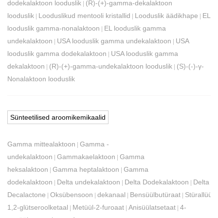
dodekalaktoon looduslik
(R)-(+)-gamma-dekalaktoon
|
looduslik
Looduslikud mentooli kristallid
Looduslik äädikhape
EL
|
|
|
looduslik gamma-nonalaktoon
EL looduslik gamma
|
undekalaktoon
USA looduslik gamma undekalaktoon
USA
|
|
looduslik gamma dodekalaktoon
USA looduslik gamma
|
dekalaktoon
(R)-(+)-gamma-undekalaktoon looduslik
(S)-(-)-γ-
|
|
Nonalaktoon looduslik
Sünteetilised aroomikemikaalid
Gamma mittealaktoon
Gamma -
|
undekalaktoon
Gammakaelaktoon
Gamma
|
|
heksalaktoon
Gamma heptalaktoon
Gamma
|
|
dodekalaktoon
Delta undekalaktoon
Delta Dodekalaktoon
Delta
|
|
|
Decalactone
Oksübensoon
dekanaal
Bensüülbutüraat
Stürallüüla
|
|
|
|
1,2-glütseroolketaal
Metüül-2-furoaat
Anisüülatsetaat
4-
|
|
|