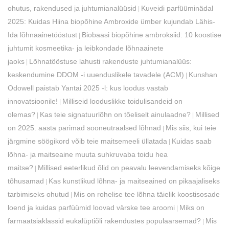
ohutus, rakendused ja juhtumianalüüsid
Kuveidi parfüüminädal
|
2025: Kuidas Hiina biopõhine Ambroxide ümber kujundab Lähis-
Ida lõhnaainetööstust
Biobaasi biopõhine ambroksiid: 10 koostise
|
juhtumit kosmeetika- ja leibkondade lõhnaainete
jaoks
Lõhnatööstuse lahusti rakenduste juhtumianalüüs:
|
keskendumine DDOM -i uuenduslikele tavadele (ACM)
Kunshan
|
Odowell paistab Yantai 2025 -l: kus loodus vastab
innovatsioonile!
Milliseid looduslikke toidulisandeid on
|
olemas?
Kas teie signatuurlõhn on tõeliselt ainulaadne?
Millised
|
|
on 2025. aasta parimad sooneutraalsed lõhnad
Mis siis, kui teie
|
järgmine söögikord võib teie maitsemeeli üllatada
Kuidas saab
|
lõhna- ja maitseaine muuta suhkruvaba toidu hea
maitse?
Millised eeterlikud õlid on peavalu leevendamiseks kõige
|
tõhusamad
Kas kunstlikud lõhna- ja maitseained on pikaajaliseks
|
tarbimiseks ohutud
Mis on rohelise tee lõhna täielik koostisosade
|
loend ja kuidas parfüümid loovad värske tee aroomi
Miks on
|
farmaatsiaklassid eukalüptiõli rakendustes populaarsemad?
Mis
|