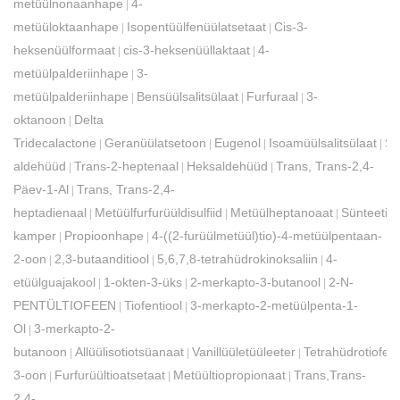
metüülnonaanhape
4-
|
metüüloktaanhape
Isopentüülfenüülatsetaat
Cis-3-
|
|
heksenüülformaat
cis-3-heksenüüllaktaat
4-
|
|
metüülpalderiinhape
3-
|
metüülpalderiinhape
Bensüülsalitsülaat
Furfuraal
3-
|
|
|
oktanoon
Delta
|
Tridecalactone
Geranüülatsetoon
Eugenol
Isoamüülsalitsülaat
Si
|
|
|
|
aldehüüd
Trans-2-heptenaal
Heksaldehüüd
Trans, Trans-2,4-
|
|
|
Päev-1-Al
Trans, Trans-2,4-
|
heptadienaal
Metüülfurfurüüldisulfiid
Metüülheptanoaat
Sünteetili
|
|
|
kamper
Propioonhape
4-((2-furüülmetüül)tio)-4-metüülpentaan-
|
|
2-oon
2,3-butaanditiool
5,6,7,8-tetrahüdrokinoksaliin
4-
|
|
|
etüülguajakool
1-okten-3-üks
2-merkapto-3-butanool
2-N-
|
|
|
PENTÜLTIOFEEN
Tiofentiool
3-merkapto-2-metüülpenta-1-
|
|
Ol
3-merkapto-2-
|
butanoon
Allüülisotiotsüanaat
Vanillüületüüleeter
Tetrahüdrotiofee
|
|
|
3-oon
Furfurüültioatsetaat
Metüültiopropionaat
Trans,Trans-
|
|
|
2,4-