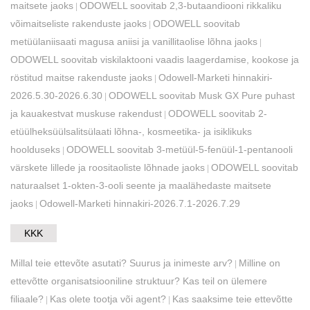
maitsete jaoks
ODOWELL soovitab 2,3-butaandiooni rikkaliku
|
võimaitseliste rakenduste jaoks
ODOWELL soovitab
|
metüülaniisaati magusa aniisi ja vanillitaolise lõhna jaoks
|
ODOWELL soovitab viskilaktooni vaadis laagerdamise, kookose ja
röstitud maitse rakenduste jaoks
Odowell-Marketi hinnakiri-
|
2026.5.30-2026.6.30
​ODOWELL soovitab Musk GX Pure puhast
|
ja kauakestvat muskuse rakendust
ODOWELL soovitab 2-
|
etüülheksüülsalitsülaati lõhna-, kosmeetika- ja isiklikuks
hoolduseks
ODOWELL soovitab 3-metüül-5-fenüül-1-pentanooli
|
värskete lillede ja roositaoliste lõhnade jaoks
​ODOWELL soovitab
|
naturaalset 1-okten-3-ooli seente ja maalähedaste maitsete
jaoks
Odowell-Marketi hinnakiri-2026.7.1-2026.7.29
|
KKK
Millal teie ettevõte asutati? Suurus ja inimeste arv?
Milline on
|
ettevõtte organisatsiooniline struktuur? Kas teil on ülemere
filiaale?
Kas olete tootja või agent?
Kas saaksime teie ettevõtte
|
|