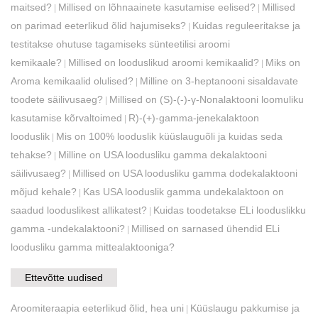
maitsed?
Millised on lõhnaainete kasutamise eelised?
Millised
|
|
on parimad eeterlikud õlid hajumiseks?
Kuidas reguleeritakse ja
|
testitakse ohutuse tagamiseks sünteetilisi aroomi
kemikaale?
Millised on looduslikud aroomi kemikaalid?
Miks on
|
|
Aroma kemikaalid olulised?
Milline on 3-heptanooni sisaldavate
|
toodete säilivusaeg?
Millised on (S)-(-)-γ-Nonalaktooni loomuliku
|
kasutamise kõrvaltoimed
R)-(+)-gamma-jenekalaktoon
|
looduslik
Mis on 100% looduslik küüslauguõli ja kuidas seda
|
tehakse?
Milline on USA loodusliku gamma dekalaktooni
|
säilivusaeg?
Millised on USA loodusliku gamma dodekalaktooni
|
mõjud kehale?
Kas USA looduslik gamma undekalaktoon on
|
saadud looduslikest allikatest?
Kuidas toodetakse ELi looduslikku
|
gamma -undekalaktooni?
Millised on sarnased ühendid ELi
|
loodusliku gamma mittealaktooniga?
Ettevõtte uudised
Aroomiteraapia eeterlikud õlid, hea uni
Küüslaugu pakkumise ja
|