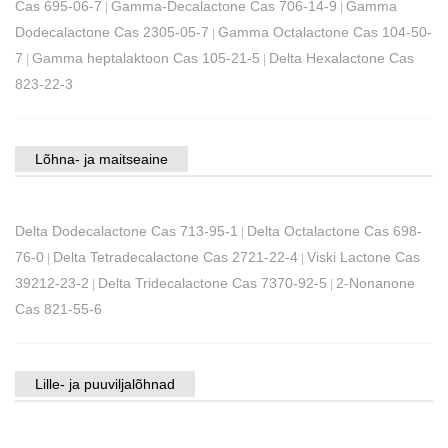
Cas 695-06-7
Gamma-Decalactone Cas 706-14-9
Gamma
|
|
Dodecalactone Cas 2305-05-7
Gamma Octalactone Cas 104-50-
|
7
Gamma heptalaktoon Cas 105-21-5
Delta Hexalactone Cas
|
|
823-22-3
Lõhna- ja maitseaine
Delta Dodecalactone Cas 713-95-1
Delta Octalactone Cas 698-
|
76-0
Delta Tetradecalactone Cas 2721-22-4
Viski Lactone Cas
|
|
39212-23-2
Delta Tridecalactone Cas 7370-92-5
2-Nonanone
|
|
Cas 821-55-6
Lille- ja puuviljalõhnad