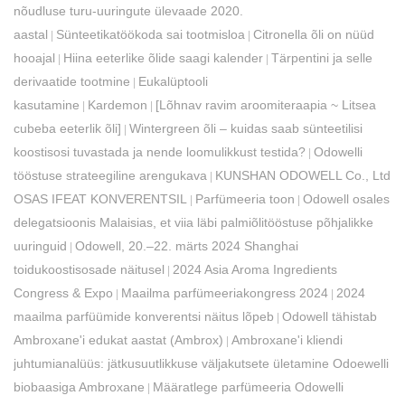
nõudluse turu-uuringute ülevaade 2020.
aastal
Sünteetikatöökoda sai tootmisloa
Citronella õli on nüüd
|
|
hooajal
Hiina eeterlike õlide saagi kalender
Tärpentini ja selle
|
|
derivaatide tootmine
Eukalüptooli
|
kasutamine
Kardemon
[Lõhnav ravim aroomiteraapia ~ Litsea
|
|
cubeba eeterlik õli]
Wintergreen õli – kuidas saab sünteetilisi
|
koostisosi tuvastada ja nende loomulikkust testida?
Odowelli
|
tööstuse strateegiline arengukava
KUNSHAN ODOWELL Co., Ltd
|
OSAS IFEAT KONVERENTSIL
Parfümeeria toon
Odowell osales
|
|
delegatsioonis Malaisias, et viia läbi palmiõlitööstuse põhjalikke
uuringuid
Odowell, 20.–22. märts 2024 Shanghai
|
toidukoostisosade näitusel
2024 Asia Aroma Ingredients
|
Congress & Expo
Maailma parfümeeriakongress 2024
2024
|
|
maailma parfüümide konverentsi näitus lõpeb
Odowell tähistab
|
Ambroxane'i edukat aastat (Ambrox)
Ambroxane'i kliendi
|
juhtumianalüüs: jätkusuutlikkuse väljakutsete ületamine Odoewelli
biobaasiga Ambroxane
Määratlege parfümeeria Odowelli
|