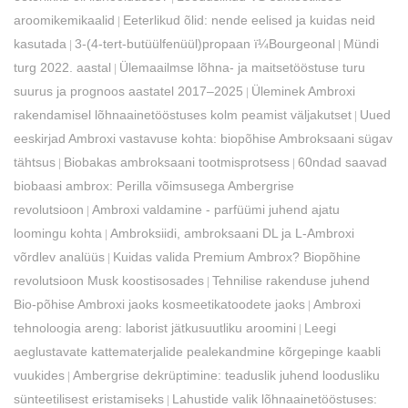
aroomikemikaalid
Eeterlikud õlid: nende eelised ja kuidas neid
|
kasutada
3-(4-tert-butüülfenüül)propaan ï¼Bourgeonal
Mündi
|
|
turg 2022. aastal
Ülemaailmse lõhna- ja maitsetööstuse turu
|
suurus ja prognoos aastatel 2017–2025
Üleminek Ambroxi
|
rakendamisel lõhnaainetööstuses kolm peamist väljakutset
Uued
|
eeskirjad Ambroxi vastavuse kohta: biopõhise Ambroksaani sügav
tähtsus
Biobakas ambroksaani tootmisprotsess
60ndad saavad
|
|
biobaasi ambrox: Perilla võimsusega Ambergrise
revolutsioon
Ambroxi valdamine - parfüümi juhend ajatu
|
loomingu kohta
Ambroksiidi, ambroksaani DL ja L-Ambroxi
|
võrdlev analüüs
Kuidas valida Premium Ambrox? Biopõhine
|
revolutsioon Musk koostisosades
Tehnilise rakenduse juhend
|
Bio-põhise Ambroxi jaoks kosmeetikatoodete jaoks
Ambroxi
|
tehnoloogia areng: laborist jätkusuutliku aroomini
Leegi
|
aeglustavate kattematerjalide pealekandmine kõrgepinge kaabli
vuukides
Ambergrise dekrüptimine: teaduslik juhend loodusliku
|
sünteetilisest eristamiseks
Lahustide valik lõhnaainetööstuses:
|