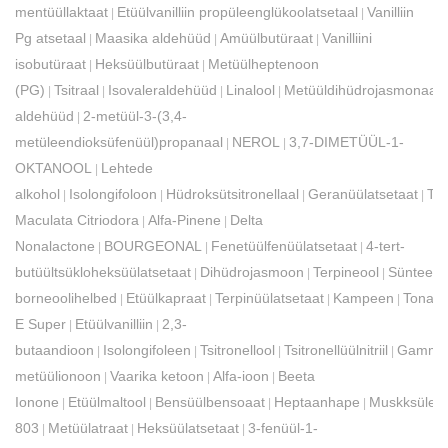
mentüüllaktaat
Etüülvanilliin propüleenglükoolatsetaal
Vanilliin
|
|
Pg atsetaal
Maasika aldehüüd
Amüülbutüraat
Vanilliini
|
|
|
isobutüraat
Heksüülbutüraat
Metüülheptenoon
|
|
(PG)
Tsitraal
Isovaleraldehüüd
Linalool
Metüüldihüdrojasmonaat
|
|
|
|
aldehüüd
2-metüül-3-(3,4-
|
metüleendioksüfenüül)propanaal
NEROL
3,7-DIMETÜÜL-1-
|
|
OKTANOOL
Lehtede
|
alkohol
Isolongifoloon
Hüdroksütsitronellaal
Geranüülatsetaat
Tet
|
|
|
|
Maculata Citriodora
Alfa-Pinene
Delta
|
|
Nonalactone
BOURGEONAL
Fenetüülfenüülatsetaat
4-tert-
|
|
|
butüültsükloheksüülatsetaat
Dihüdrojasmoon
Terpineool
Sünteetil
|
|
|
borneoolihelbed
Etüülkapraat
Terpinüülatsetaat
Kampeen
Tonalii
|
|
|
|
E Super
Etüülvanilliin
2,3-
|
|
butaandioon
Isolongifoleen
Tsitronellool
Tsitronellüülnitriil
Gamma
|
|
|
|
metüülionoon
Vaarika ketoon
Alfa-ioon
Beeta
|
|
|
Ionone
Etüülmaltool
Bensüülbensoaat
Heptaanhape
Muskksülee
|
|
|
|
803
Metüülatraat
Heksüülatsetaat
3-fenüül-1-
|
|
|