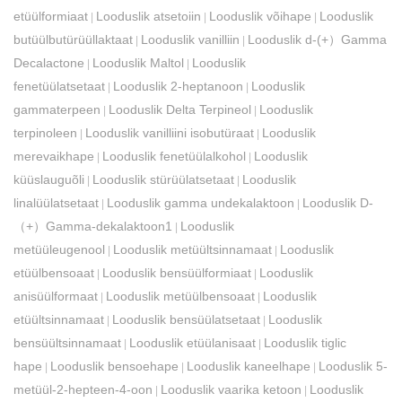
etüülformiaat
Looduslik atsetoiin
Looduslik võihape
Looduslik
|
|
|
butüülbutürüüllaktaat
Looduslik vanilliin
Looduslik d-(+）Gamma
|
|
Decalactone
Looduslik Maltol
Looduslik
|
|
fenetüülatsetaat
Looduslik 2-heptanoon
Looduslik
|
|
gammaterpeen
Looduslik Delta Terpineol
Looduslik
|
|
terpinoleen
Looduslik vanilliini isobutüraat
Looduslik
|
|
merevaikhape
Looduslik fenetüülalkohol
Looduslik
|
|
küüslauguõli
Looduslik stürüülatsetaat
Looduslik
|
|
linalüülatsetaat
Looduslik gamma undekalaktoon
Looduslik D-
|
|
（+）Gamma-dekalaktoon1
Looduslik
|
metüüleugenool
Looduslik metüültsinnamaat
Looduslik
|
|
etüülbensoaat
Looduslik bensüülformiaat
Looduslik
|
|
anisüülformaat
Looduslik metüülbensoaat
Looduslik
|
|
etüültsinnamaat
Looduslik bensüülatsetaat
Looduslik
|
|
bensüültsinnamaat
Looduslik etüülanisaat
Looduslik tiglic
|
|
hape
Looduslik bensoehape
Looduslik kaneelhape
Looduslik 5-
|
|
|
metüül-2-hepteen-4-oon
Looduslik vaarika ketoon
Looduslik
|
|