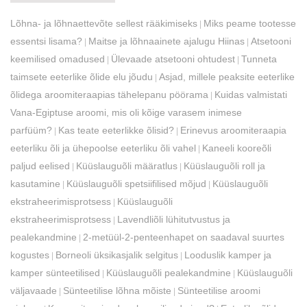
Lõhna- ja lõhnaettevõte sellest rääkimiseks
Miks peame tootesse
|
essentsi lisama?
Maitse ja lõhnaainete ajalugu Hiinas
Atsetooni
|
|
keemilised omadused
Ülevaade atsetooni ohtudest
Tunneta
|
|
taimsete eeterlike õlide elu jõudu
Asjad, millele peaksite eeterlike
|
õlidega aroomiteraapias tähelepanu pöörama
Kuidas valmistati
|
Vana-Egiptuse aroomi, mis oli kõige varasem inimese
parfüüm?
Kas teate eeterlikke õlisid?
Erinevus aroomiteraapia
|
|
eeterliku õli ja ühepoolse eeterliku õli vahel
Kaneeli kooreõli
|
paljud eelised
Küüslauguõli määratlus
Küüslauguõli roll ja
|
|
kasutamine
Küüslauguõli spetsiifilised mõjud
Küüslauguõli
|
|
ekstraheerimisprotsess
Küüslauguõli
|
ekstraheerimisprotsess
Lavendliõli lühitutvustus ja
|
pealekandmine
2-metüül-2-penteenhapet on saadaval suurtes
|
kogustes
Borneoli üksikasjalik selgitus
Looduslik kamper ja
|
|
kamper sünteetilised
Küüslauguõli pealekandmine
Küüslauguõli
|
|
väljavaade
Sünteetilise lõhna mõiste
Sünteetilise aroomi
|
|