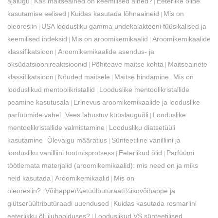
ajalugu
Kas maitseained on keemilised ained?
Eeterlike õlide
|
|
kasutamise eelised
Kuidas kasutada lõhnaaineid
Mis on
|
|
oleoresiin
USA loodusliku gamma undekalaktooni füüsikalised ja
|
keemilised indeksid
Mis on aroomikemikaalid
Aroomikemikaalide
|
|
klassifikatsioon
Aroomikemikaalide asendus- ja
|
oksüdatsioonireaktsioonid
Põhiteave maitse kohta
Maitseainete
|
|
klassifikatsioon
Nõuded maitsele
Maitse hindamine
Mis on
|
|
|
looduslikud mentoolikristallid
Looduslike mentoolikristallide
|
peamine kasutusala
Erinevus aroomikemikaalide ja looduslike
|
parfüümide vahel
Vees lahustuv küüslauguõli
Looduslike
|
|
mentoolikristallide valmistamine
Loodusliku diatsetüüli
|
kasutamine
Õlevaigu määratlus
Sünteetiline vanilliini ja
|
|
loodusliku vanilliini tootmisprotsess
Eeterlikud õlid
Parfüümi
|
|
töötlemata materjalid (aroomikemikaalid): mis need on ja miks
neid kasutada
Aroomikemikaalid
Mis on
|
|
oleoresiin?
Võihappeï¼etüülbutüraatï¼isovõihappe ja
|
glütserüültributüraadi uuendused
Kuidas kasutada rosmariini
|
eeterlikku õli iluhoolduses?
Looduslikud VS sünteetilised
|