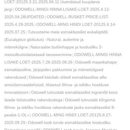
LOET-20125.3.21-2025.04.11 Uuendatud kuupäeva
järgi
ODOWELL-MINGI HINNA LISAKE-LOET-2025.4.12-
|
2025.04.28UPDATED
ODOWELL-RUSKET-PRICE-LIST-
|
2025.4.29-2025
ODOWELL-MING HINDI LOET-20125.6.14-
|
2025.07.25
Tutvustame meie esmaklassilist eukalüptiõli
|
(Eucalyptus globulus) –Nutural, autentne ja
mitmekülgne
Naturaalse butiiinhappe ja loodusliku 2-
|
metüülbutüülatsetaadi lansseerimine
ODOWELL-MINGI HINNA
|
LISAKE-LOET-2025.7.26-2025.08.26
Odowelli maasikahape:
|
esmaklassiline, järjepidev pakkumine ja mitmekülgsed
rakendused
Odowell käivitab uhkelt esmaklassilise alfa-
|
amüülsinnaaldehüüdi, tõstetud lõhna- ja isikliku hoolduse
innovatsiooni
Odowell tutvustab esmaklassilist ingveriõli koos
|
laiade tööstuslike rakendustega
Odowell tutvustab kõrgema
|
lõhna- ja isikliku hoolduse rakenduste jaoks esmaklassilist 9-
pealist-1-OL-i
ODOWELL-MING HINDI LOET-20125.8.27-
|
2025.09.29
Odowell toob turule esmaklassilise loodusliku
|