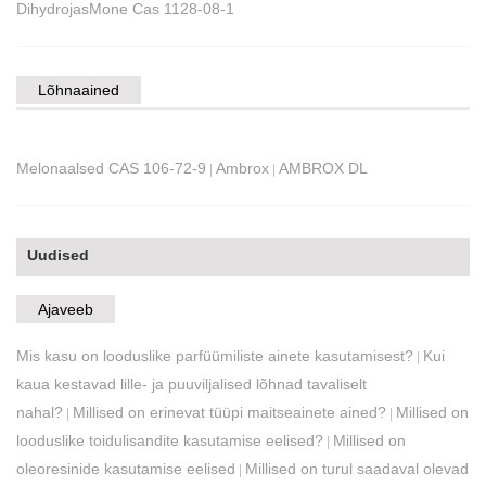
DihydrojasMone Cas 1128-08-1
Lõhnaained
Melonaalsed CAS 106-72-9
Ambrox
AMBROX DL
|
|
Uudised
Ajaveeb
Mis kasu on looduslike parfüümiliste ainete kasutamisest?
Kui
|
kaua kestavad lille- ja puuviljalised lõhnad tavaliselt
nahal?
Millised on erinevat tüüpi maitseainete ained?
Millised on
|
|
looduslike toidulisandite kasutamise eelised?
Millised on
|
oleoresinide kasutamise eelised
Millised on turul saadaval olevad
|