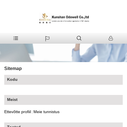
+86-512-55380008
shirleyxu@odowell.com
Sitemap
Kodu
Meist
Ettevõtte profiil
Meie tunnistus
|