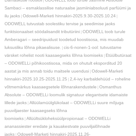
Damaskuse roosiõli
​ODOWELL toob turule Jasmine Absolute
|
Sambaci – esmaklassilise naturaalse jasmiiniabsoluuti parfüümi ja
ilu jaoks
Odowell-Marketi hinnakiri-2025.9.30-2025.10.24
|
|
ODOWELL tutvustab soolestiku tervise ja seedimise jaoks
funktsionaalset söödalisandit tributüriini
ODOWELL toob turule
|
Amberagari – seedripuidust toodetud koostisosa, mis muudab
luksusliku lõhna pikaealisuse.
cis-6-nonen-1-ool: tutvustame
|
värsket rohelist nooti kaasaegseks lõhna loomiseks
Etüülbutüraat
|
– ODOWELLi põhikoostisosa, mida on ohutult eksporditud 20
aastat ja mis annab toidu maitsele uuendusi
Odowell-Marketi
|
hinnakiri-2025.10.25-2025.11.25
​2,4-ivy karbaldehüüd – roheline
|
võtmemärkus kaasaegsetele lõhnarakendustele
Osmanthus
|
Absolute – ODOWELLi loomulik signatuur elegantsete idamaiste
lillede jaoks
Allüülamüülglükolaat – ODOWELLi suure mõjuga
|
puuviljaester kaasaegseks lõhna
loomiseks
Allüültsükloheksüülpropionaat – ODOWELLi
|
ananassiester eredate ja kauakestvate puuviljalõhnade
jaoks
Odowell-Marketi hinnakiri-2025.11.26-
|