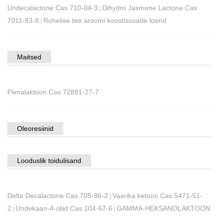
Undecalactone Cas 710-04-3
Dihydro Jasmone Lactone Cas
|
7011-83-8
Rohelise tee aroomi koostisosade loend
|
Maitsed
Piimalaktoon Cas 72881-27-7
Oleoresiinid
Looduslik toidulisand
Delta Decalactone Cas 705-86-2
Vaarika ketoon Cas 5471-51-
|
2
Undekaan-4-oliid Cas 104-67-6
GAMMA-HEKSANOLAKTOON
|
|