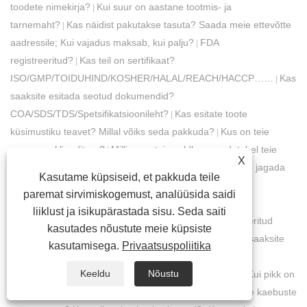
toodete nimekirja?
Kui suur on aastane tootmis- ja
|
tarnemaht?
Kas näidist pakutakse tasuta? Saada meie ettevõtte
|
aadressile; Kui vajadus maksab, kui palju?
FDA
|
registreeritud?
Kas teil on sertifikaat?
|
ISO/GMP/TOIDUHIND/KOSHER/HALAL/REACH/HACCP……
Kas
|
saaksite esitada seotud dokumendid?
COA/SDS/TDS/Spetsifikatsioonileht?
Kas esitate toote
|
küsimustiku teavet? Millal võiks seda pakkuda?
Kus on teie
|
praegune klienditurg?
Milline on teie valdkonna edetabel teie
|
X
riigis?
Mitu aastat te CNINA turul teenite?
Kas saaksite jagada
|
|
Kasutame küpsiseid, et pakkuda teile
mõnda oma klienti HIINAS või muus riigis?
Mis on
|
paremat sirvimiskogemust, analüüsida saidi
maksetähtaeg? Valuuta?
Mis on kauba tarneaeg?
Kas
|
|
liiklust ja isikupärastada sisu. Seda saiti
sihtsadama tasu üksikasjad on esitatud?
Kas kombineeritud
|
kasutades nõustute meie küpsiste
tellimused on soodsamad? Kui palju allahindlust?
Kas saaksite
|
kasutamisega.
Privaatsuspoliitika
DG&NO DG cagrot koos tarnida?
Kuidas käsitleda
|
Keeldu
Nõustu
kvaliteediprobleeme? Kas see on täielik tagasimakse? Kui pikk on
süüdistuse esitamise tähtaeg?
Kui suur on teie klientide kaebuste
|