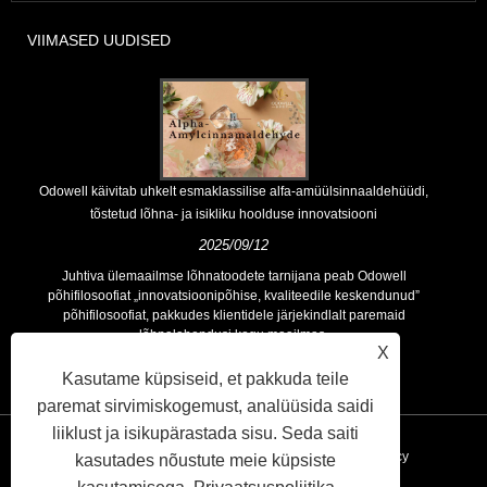
VIIMASED UUDISED
Odowell käivitab uhkelt esmaklassilise alfa-amüülsinnaaldehüüdi,
tõstetud lõhna- ja isikliku hoolduse innovatsiooni
2025/09/12
Juhtiva ülemaailmse lõhnatoodete tarnijana peab Odowell
põhifilosoofiat „innovatsioonipõhise, kvaliteedile keskendunud”
põhifilosoofiat, pakkudes klientidele järjekindlalt paremaid
lõhnalahendusi kogu maailmas.
X
Kasutame küpsiseid, et pakkuda teile
paremat sirvimiskogemust, analüüsida saidi
liiklust ja isikupärastada sisu. Seda saiti
Lingid
Sitemap
RSS
XML
Privacy Policy
kasutades nõustute meie küpsiste