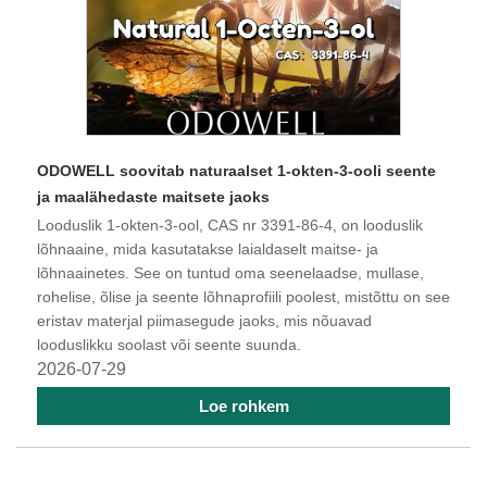
​ODOWELL soovitab naturaalset 1-okten-3-ooli seente
ja maalähedaste maitsete jaoks
Looduslik 1-okten-3-ool, CAS nr 3391-86-4, on looduslik
lõhnaaine, mida kasutatakse laialdaselt maitse- ja
lõhnaainetes. See on tuntud oma seenelaadse, mullase,
rohelise, õlise ja seente lõhnaprofiili poolest, mistõttu on see
eristav materjal piimasegude jaoks, mis nõuavad
looduslikku soolast või seente suunda.
2026-07-29
Loe rohkem