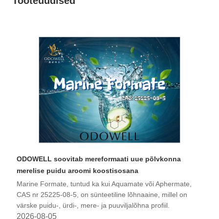
Tooteuudised
ODOWELL soovitab mereformaati uue põlvkonna
merelise puidu aroomi koostisosana
Marine Formate, tuntud ka kui Aquamate või Aphermate,
CAS nr 25225-08-5, on sünteetiline lõhnaaine, millel on
värske puidu-, ürdi-, mere- ja puuviljalõhna profiil.
2026-08-05