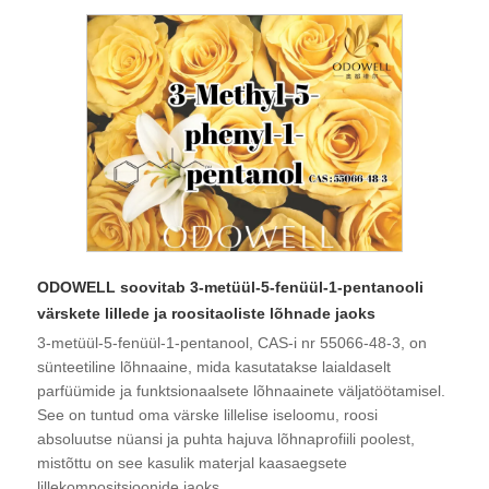
ODOWELL soovitab 3-metüül-5-fenüül-1-pentanooli
värskete lillede ja roositaoliste lõhnade jaoks
3-metüül-5-fenüül-1-pentanool, CAS-i nr 55066-48-3, on
sünteetiline lõhnaaine, mida kasutatakse laialdaselt
parfüümide ja funktsionaalsete lõhnaainete väljatöötamisel.
See on tuntud oma värske lillelise iseloomu, roosi
absoluutse nüansi ja puhta hajuva lõhnaprofiili poolest,
mistõttu on see kasulik materjal kaasaegsete
lillekompositsioonide jaoks.