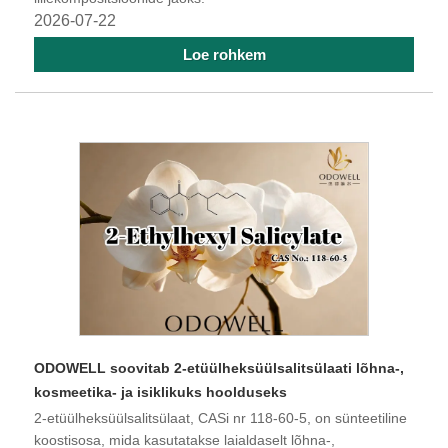
2026-07-22
Loe rohkem
ODOWELL soovitab 2-etüülheksüülsalitsülaati lõhna-,
kosmeetika- ja isiklikuks hoolduseks
2-etüülheksüülsalitsülaat, CASi nr 118-60-5, on sünteetiline
koostisosa, mida kasutatakse laialdaselt lõhna-,