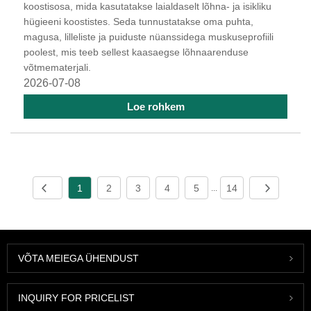
koostisosa, mida kasutatakse laialdaselt lõhna- ja isikliku
hügieeni koostistes. Seda tunnustatakse oma puhta,
magusa, lilleliste ja puiduste nüanssidega muskuseprofiili
poolest, mis teeb sellest kaasaegse lõhnaarenduse
võtmematerjali.
2026-07-08
Loe rohkem
1
2
3
4
5
14
...
VÕTA MEIEGA ÜHENDUST
INQUIRY FOR PRICELIST