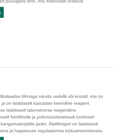
vselt puuviljane lõhn, mis meenutab virsikuid.
g
kalaadse lõhnaga värvitu vedelik või kristall, mis on
ja on laialdaselt kasutatav keemiline reagent.
se laialdaselt laboratoorse reagendina
iselt fotofilmide ja polüvinüülatsetaadi tootmisel
ja kangamaterjalide jaoks. Äädikhapet on laialdaselt
nena ja happesuse regulaatorina toiduainetööstuses.