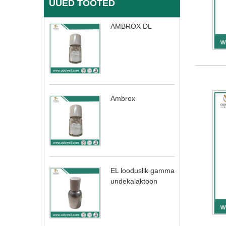
UUED TOOTED
AMBROX DL
Ambrox
EL looduslik gamma
undekalaktoon