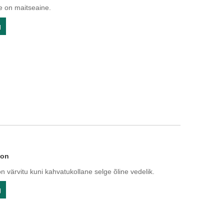
 on maitseaine.
g
oon
värvitu kuni kahvatukollane selge õline vedelik.
g