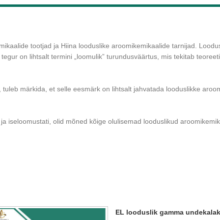
ikaalide tootjad ja Hiina looduslike aroomikemikaalide tarnijad. Lood
tegur on lihtsalt termini „loomulik” turundusväärtus, mis tekitab teoreet
, tuleb märkida, et selle eesmärk on lihtsalt jahvatada looduslikke aro
ja iseloomustati, olid mõned kõige olulisemad looduslikud aroomikemikaa
EL looduslik gamma undekala