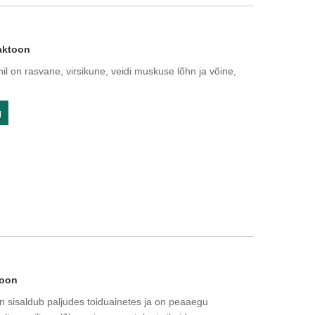
aktoon
 on rasvane, virsikune, veidi muskuse lõhn ja võine,
g
toon
 sisaldub paljudes toiduainetes ja on peaaegu