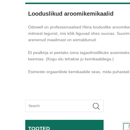
Looduslikud aroomikemikaalid
Odowell on professionaalsed Hiina looduslike aroomikem
mitmest tegurist, mis kõik liiguvad ühes suunas. Suurim 
arenenud maailmast on eemaldunud.
Et pealkirja ei peetaks üsna tagasihoidlikuks avamiseks
keemias. (Kogu elu tehakse ju kemikaalidega.)
Esimeste orgaaniliste kemikaalide seas, mida puhastati 
TOOTED