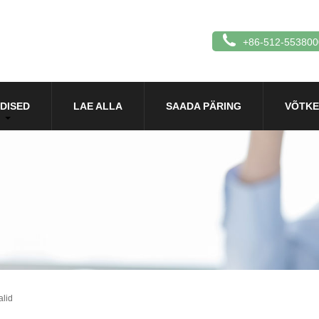
+86-512-553800
DISED
LAE ALLA
SAADA PÄRING
VÕTKE
alid