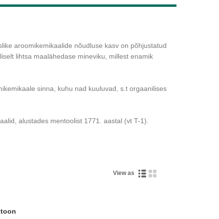
Live
uslike aroomikemikaalide nõudluse kasv on põhjustatud
iliselt lihtsa maalähedase mineviku, millest enamik
omikemikaale sinna, kuhu nad kuuluvad, s.t orgaanilises
lid, alustades mentoolist 1771. aastal (vt T-1).
View as
ktoon