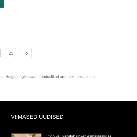
g
23
...
inda. Hulgimüügiks saab Looduslikud aroomikemikaalid olla
VIIMASED UUDISED
Odowell käivitab uhkelt esmaklassilise