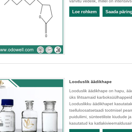
värvitu vedelik, millel on intensii
Loe rohkem
Saada pärin
Looduslik äädikhape
Looduslik äädikhape on hapu, äädi
üks lihtsamaid karboksüülhappeid 
Looduslikku äädikhapet kasutatak
tselluloosatsetaadi tootmisel peam
puiduliimi, sünteetiliste kiudude 
kasutatud ka katlakivieemaldusai