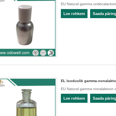
EU Natural gamma undecalactone
Loe rohkem
Saada pärin
EL looduslik gamma-nonalakt
EU Natural gamma nonalaktoon on 
Loe rohkem
Saada pärin