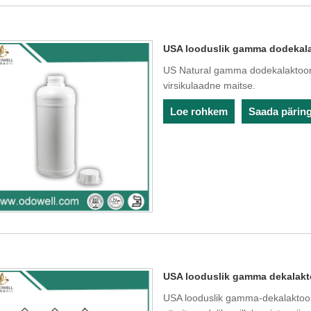
USA looduslik gamma dodekal
US Natural gamma dodekalaktoonil
virsikulaadne maitse.
Loe rohkem
Saada pärin
USA looduslik gamma dekalak
USA looduslik gamma-dekalaktoon