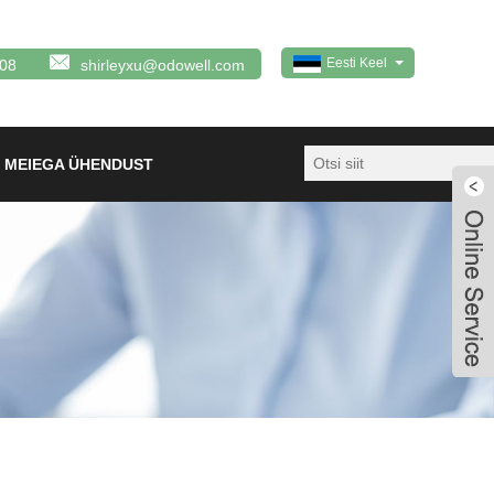
Eesti Keel
08
shirleyxu@odowell.com
 MEIEGA ÜHENDUST