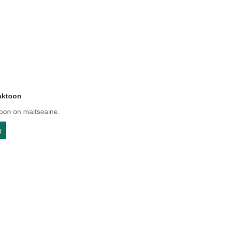
aktoon
oon on maitseaine.
g