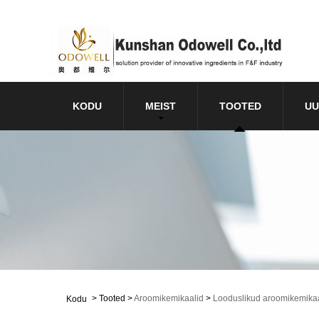
KODU
MEIST
TOOTED
UU
>
Tooted
>
Aroomikemikaalid
>
Looduslikud aroomikemika
Kodu