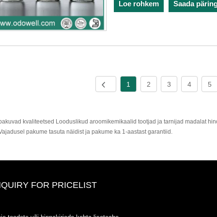
Loe rohkem
Saada pärin
1
2
3
4
5
 pakuvad kvaliteetsed Looduslikud aroomikemikaalid tootjad ja tarnijad madalat h
 Vajadusel pakume tasuta näidist ja pakume ka 1-aastast garantiid.
NQUIRY FOR PRICELIST
ODOWELL-MING HINDI LOET-