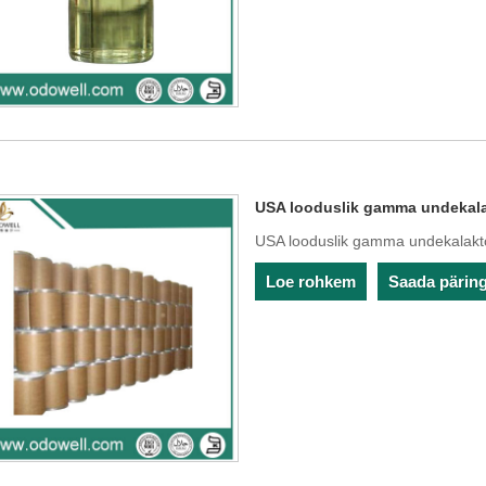
USA looduslik gamma undekal
USA looduslik gamma undekalakt
Loe rohkem
Saada pärin