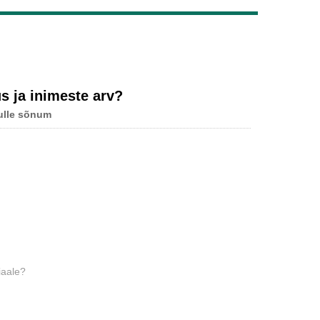
Live
us ja inimeste arv?
ulle sõnum
iaale?