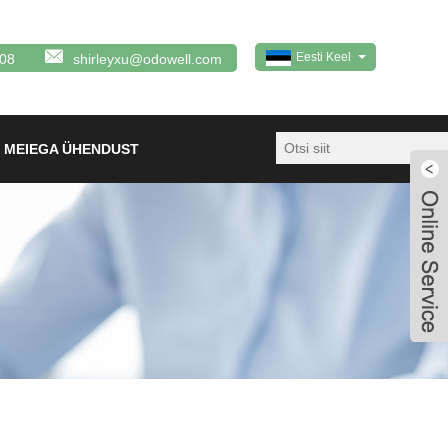
Eesti Keel
08
shirleyxu@odowell.com
 MEIEGA ÜHENDUST