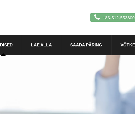
+86-512-553800
DISED
LAE ALLA
SAADA PÄRING
VÕTKE