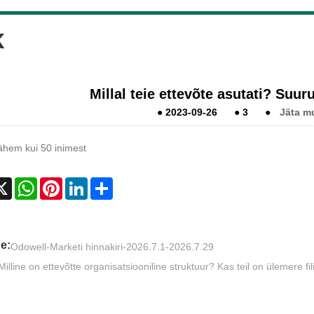
K
Millal teie ettevõte asutati? Suur
●
2023-09-26
●
3
●
Jäta m
ähem kui 50 inimest
cebook
X
WhatsApp
Pinterest
LinkedIn
Share
e:
Odowell-Marketi hinnakiri-2026.7.1-2026.7.29
Milline on ettevõtte organisatsiooniline struktuur? Kas teil on ülemere fil