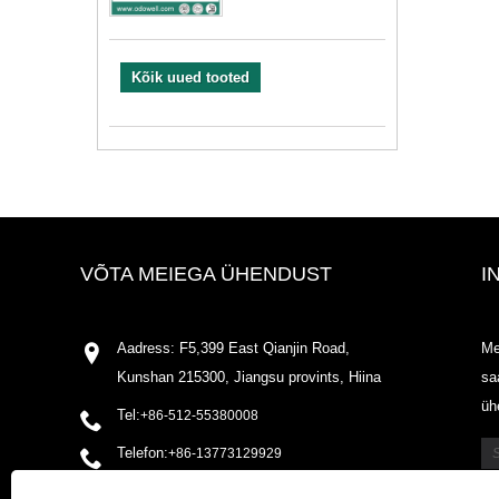
Kõik uued tooted
VÕTA MEIEGA ÜHENDUST
I
Aadress: F5,399 East Qianjin Road,
Me
Kunshan 215300, Jiangsu provints, Hiina
sa
üh
Tel:
+86-512-55380008
Telefon:
+86-13773129929
Meil:
shirleyxu@odowell.com