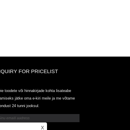
NQUIRY FOR PRICELIST
ODOWELL-MING HINDI LOET-
ie toodete või hinnakirjade kohta lisateabe
20125.6.14-2025.07.25
amiseks jätke oma e-kiri meile ja me võtame
2025/07/25
endust 24 tunni jooksul.
ODOWELL-MING HINDI LOET-
20125.6.14-2025.07.25
X