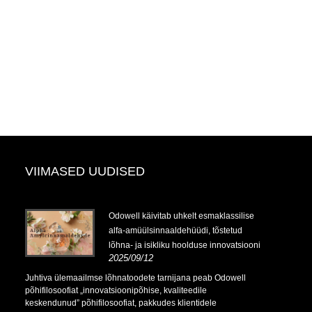
VIIMASED UUDISED
Odowell käivitab uhkelt esmaklassilise
alfa-amüülsinnaaldehüüdi, tõstetud
lõhna- ja isikliku hoolduse innovatsiooni
2025/09/12
Juhtiva ülemaailmse lõhnatoodete tarnijana peab Odowell
põhifilosoofiat „innovatsioonipõhise, kvaliteedile
keskendunud” põhifilosoofiat, pakkudes klientidele