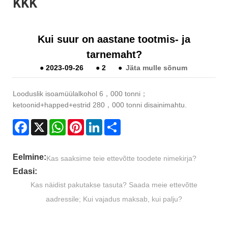
KKK
Kui suur on aastane tootmis- ja
tarnemaht?
●
2023-09-26
●
2
●
Jäta mulle sõnum
Looduslik isoamüülalkohol 6，000 tonni；
ketoonid+happed+estrid 280，000 tonni disainimahtu.
Facebook
X
WhatsApp
Pinterest
LinkedIn
Share
Eelmine:
Kas saaksime teie ettevõtte toodete nimekirja?
Edasi:
Kas näidist pakutakse tasuta? Saada meie ettevõtte
aadressile; Kui vajadus maksab, kui palju?