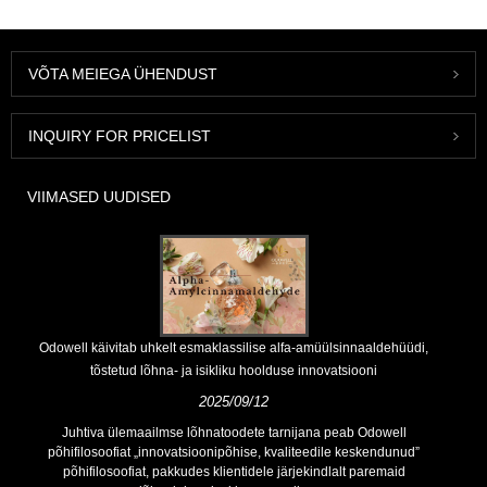
VÕTA MEIEGA ÜHENDUST
INQUIRY FOR PRICELIST
VIIMASED UUDISED
Odowell käivitab uhkelt esmaklassilise alfa-amüülsinnaaldehüüdi,
tõstetud lõhna- ja isikliku hoolduse innovatsiooni
2025/09/12
Juhtiva ülemaailmse lõhnatoodete tarnijana peab Odowell
põhifilosoofiat „innovatsioonipõhise, kvaliteedile keskendunud”
põhifilosoofiat, pakkudes klientidele järjekindlalt paremaid