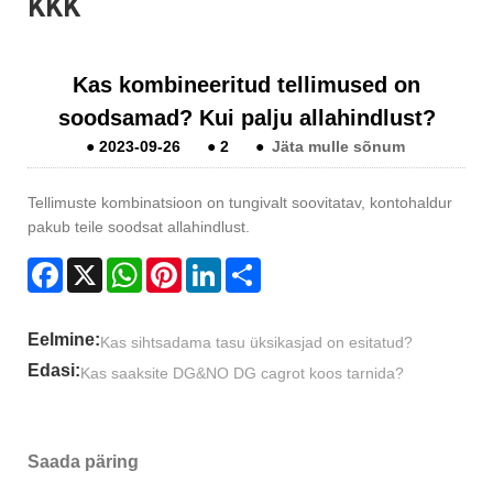
KKK
Kas kombineeritud tellimused on
soodsamad? Kui palju allahindlust?
●
2023-09-26
●
2
●
Jäta mulle sõnum
Tellimuste kombinatsioon on tungivalt soovitatav, kontohaldur
pakub teile soodsat allahindlust.
Facebook
X
WhatsApp
Pinterest
LinkedIn
Share
Eelmine:
Kas sihtsadama tasu üksikasjad on esitatud?
Edasi:
Kas saaksite DG&NO DG cagrot koos tarnida?
Saada päring