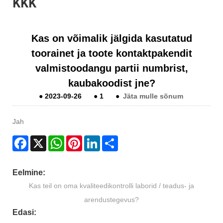
KKK
Kas on võimalik jälgida kasutatud
toorainet ja toote kontaktpakendit
valmistoodangu partii numbrist,
kaubakoodist jne?
●
2023-09-26
●
1
●
Jäta mulle sõnum
Jah
Facebook
X
WhatsApp
Pinterest
LinkedIn
Share
Eelmine:
Kas teil on oma kvaliteedikontrolli laborid / teadus- ja
arendustegevus?
Edasi: