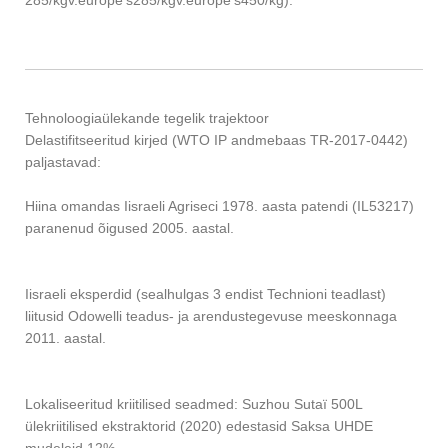
285/kgv.europe’s285/kgv.europe’s450/kg).
Tehnoloogiaülekande tegelik trajektoor
Delastifitseeritud kirjed (WTO IP andmebaas TR-2017-0442)
paljastavad:
Hiina omandas Iisraeli Agriseci 1978. aasta patendi (IL53217)
paranenud õigused 2005. aastal.
Iisraeli eksperdid (sealhulgas 3 endist Technioni teadlast)
liitusid Odowelli teadus- ja arendustegevuse meeskonnaga
2011. aastal.
Lokaliseeritud kriitilised seadmed: Suzhou Sutaï 500L
ülekriitilised ekstraktorid (2020) edestasid Saksa UHDE