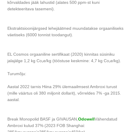
kõrvaldades jääk lahustid (alates 500 ppm-st kuni
detekteeritava tasemeni).
Ekstraktsioonijärgsed lehejäätmed muundatakse orgaaniliseks
väetiseks (6000 tonnist toodangut).
EL Cosmos orgaaniline sertifikaat (2020) kinnitas süsiniku
jalajälge 1,2 kg Co₂e/kg (tööstuse keskmine: 4,7 kg Co₂e/kg).
Turumõju:
Aastal 2022 tarnis Hiina 29% ülemaailmsest Ambroxi turust
(mille väärtus oli 380 miljonit dollarit), võrreldes 7% -ga 2015.
aastal.
Break Monopolid BASF ja GIVAUSAN,
Odowell
Vähendatud
Ambroxi kulud 37% (2023 FOB Shanghai: