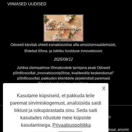
VIIMASED UUDISED
Odowell käivitab uhkelt esmaklassilise alfa-amüülsinnaaldehüüdi,
tõstetud lõhna- ja isikliku hoolduse innovatsiooni
2025/09/12
Juhtiva ülemaailmse lõhnatoodete tarnijana peab Odowell
põhifilosoofiat „innovatsioonipõhise, kvaliteedile keskendunud”
põhifilosoofiat, pakkudes klientidele järjekindlalt paremaid
lõhnalahendusi kogu maailmas.
X
Kasutame küpsiseid, et pakkuda teile
paremat sirvimiskogemust, analüüsida saidi
liiklust ja isikupärastada sisu. Seda saiti
Lingid
Sitemap
RSS
XML
Privacy Policy
kasutades nõustute meie küpsiste
kasutamisega.
Privaatsuspoliitika
Autoriõigus © 2020 Kunshan Odowell Co., Ltd - Hiina aroomi kemikaal, aroomi