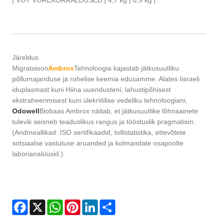
| VOT VOREKORRALDUSED | 4,7 kg | 0,9 kg |
Järeldus
Migratsioon
Ambrox
Tehnoloogia kajastab jätkusuutliku
põllumajanduse ja rohelise keemia edusamme. Alates Iisraeli
iduplasmast kuni Hiina uuendusteni, lahustipõhisest
ekstraheerimisest kuni ülekriitilise vedeliku tehnoloogiani,
Odowell
Biobaas Ambrox näitab, et jätkusuutlike lõhnaainete
tulevik seisneb teaduslikus rangus ja tööstuslik pragmatism.
(Andmeallikad: ISO sertifikaadid, tollistatistika, ettevõtete
sotsiaalse vastutuse aruanded ja kolmandate osapoolte
laborianalüüsid.)
Facebook
X
WhatsApp
Pinterest
LinkedIn
Share