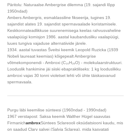
Päritolu: Naturaalse Ambergrise dilemma (19. sajandi lõpp
1950ndad)
Ambers Ambergris, esmaklassiline fikseerija, tugines 19.
sajandist alates 19. sajandist spermavaalade koristamisele.
Keskkonnateadlikkuse suurenemisega keelas rahvusvaheline
vaalapüügi komisjon 1986. aastal kaubandusliku vaalapüügi,
luues tungiva vajaduse alternatiivide järele.
1934. aastal tuvastas Šveitsi keemik Leopold Ruzicka (1939
Nobeli laureaat keemias) kõigepealt Ambergrise
võtmekomponendi - Ambroxi (C₁₆H₂₈O) - molekulaarstruktuuri.
Looduslik hankimine jäi siiski ebapraktiliseks: 1 kg looduslikku
ambroxi vajas 30 tonni violetset lehti või ühte täiskasvanud
spermavaala.
Purgu läbi keemilise sünteesi (1960ndad - 1990ndad)
1967 verstapost: Saksa keemik Walther Hügel saavutas
Firmanich
ambrox
Süntees Sclareooli oksüdatsiooni kaudu, mis
on saadud Clary salvei (Salvia Sclarea), mida kasvatati