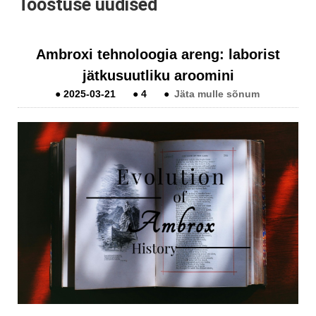
Tööstuse uudised
Ambroxi tehnoloogia areng: laborist
jätkusuutliku aroomini
●
2025-03-21
●
4
●
Jäta mulle sõnum