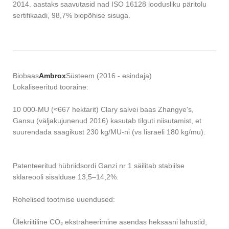
2014. aastaks saavutasid nad ISO 16128 loodusliku päritolu
sertifikaadi, 98,7% biopõhise sisuga.
Biobaas
Ambrox
Süsteem (2016 - esindaja)
Lokaliseeritud tooraine:
10 000-MU (≈667 hektarit) Clary salvei baas Zhangye's,
Gansu (väljakujunenud 2016) kasutab tilguti niisutamist, et
suurendada saagikust 230 kg/MU-ni (vs Iisraeli 180 kg/mu).
Patenteeritud hübriidsordi Ganzi nr 1 säilitab stabiilse
sklareooli sisalduse 13,5–14,2%.
Rohelised tootmise uuendused:
Ülekriitiline CO₂ ekstraheerimine asendas heksaani lahustid,