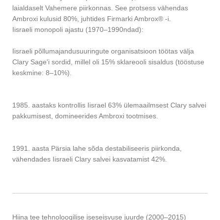
laialdaselt Vahemere piirkonnas. See protsess vähendas
Ambroxi kulusid 80%, juhtides Firmarki Ambrox® -i.
Iisraeli monopoli ajastu (1970–1990ndad):
Iisraeli põllumajandusuuringute organisatsioon töötas välja
Clary Sage'i sordid, millel oli 15% sklareooli sisaldus (tööstuse
keskmine: 8–10%).
1985. aastaks kontrollis Iisrael 63% ülemaailmsest Clary salvei
pakkumisest, domineerides Ambroxi tootmises.
1991. aasta Pärsia lahe sõda destabiliseeris piirkonda,
vähendades Iisraeli Clary salvei kasvatamist 42%.
Hiina tee tehnoloogilise iseseisvuse juurde (2000–2015)