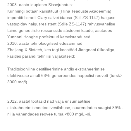
2003. aasta iduplasm Sissejuhatus:
Kunmingi botaanikainstituut (Hiina Teaduste Akadeemia)
imporditi Iisraeli Clary salvei idaosa (Still ZS-1147) haiguse
vastupidav haigusresistent (Stille ZS-1147) rahvusvahelise
taime geneetiliste ressursside süsteemi kaudu, asutades
Yunnani Honghe prefektuuri katseistandused.
2010. aasta tehnoloogilised edusammud:
Zhejiang X Biotech, kes tegi koostööd Jiangnani ülikooliga,
käsitles pärandi tehnilisi väljakutseid:
Traditsiooniline destilleerimine andis ekstraheerimise
efektiivsuse ainult 68%, genereerides happelist reovett (tursk>
3000 mg/l).
2012. aastal töötasid nad välja ensümaatilise
ekstraheerimismeetodi vesilahuse, suurendades saagist 89% -
ni ja vähendades reovee tursa <800 mg/L -ni.