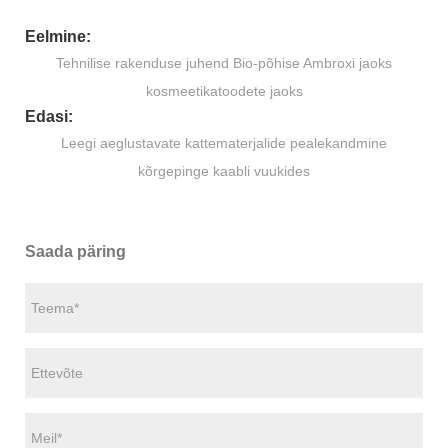
Eelmine:
Tehnilise rakenduse juhend Bio-põhise Ambroxi jaoks
kosmeetikatoodete jaoks
Edasi:
Leegi aeglustavate kattematerjalide pealekandmine
kõrgepinge kaabli vuukides
Saada päring