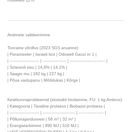
mudeleid 12%.
Andmete valideerimine
Tooraine võrdlus (2023 SGS aruanne)
| Parameeter | Iisraeli tüvi | Odowell Ganzi nr 1 |
| -------------------- | ---------------- | ------------------------ |
| Sclareoli sisu | 14,8% | 14,1% |
| Saagis mu | 182 kg | 227 kg |
| Põua vastupanu | Mõõdukas | Kõrge |
Keskkonnaprobleemid (elutsükli hindamine, FU: 1 kg Ambrox)
| Kategooria | Tavaline protsess | Biobaasi protsess |
| -------------------- | ---------------------- | ----------------- |
| Põllumajandusvesi | 58 m³ | 32 m³ |
| Energiatarbimine | 890 MJ | 510 MJ |