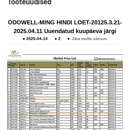
Tooteuudised
ODOWELL-MING HINDI LOET-20125.3.21-
2025.04.11 Uuendatud kuupäeva järgi
●
2025-04-14
●
3
●
Jäta mulle sõnum