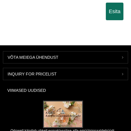
Esita
VÕTA MEIEGA ÜHENDUST
INQUIRY FOR PRICELIST
VIIMASED UUDISED
Odowell käivitab uhkelt esmaklassilise alfa-amüülsinnaaldehüüdi,