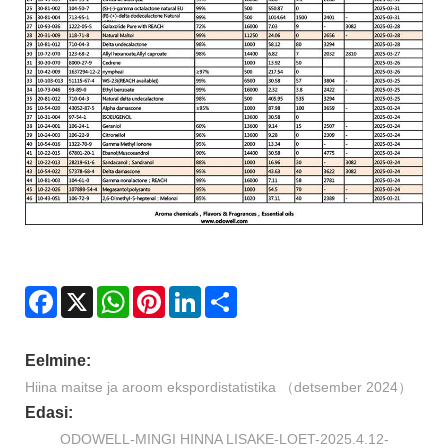
Facebook
X
WhatsApp
Pinterest
LinkedIn
Share
Eelmine:
Hiina maitse ja aroom ekspordistatistika （detsember 2024）
Edasi:
ODOWELL-MINGI HINNA LISAKE-LOET-2025.4.12-