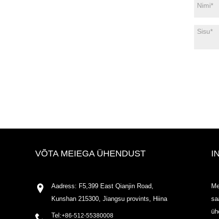
VÕTA MEIEGA ÜHENDUST
I
Aadress: F5,399 East Qianjin Road,
Me
Kunshan 215300, Jiangsu provints, Hiina
sa
üh
Tel:
+86-512-55380008