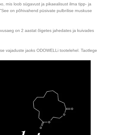
mis loob sügavust ja pikaealisust ilma tipp- ja
"See on põhivahend püsivate pulbrilise muskuse
ivusaeg on 2 aastat õigetes jahedates ja kuivades
ise vajaduste jaoks ODOWELLi tootelehel. Taotlege