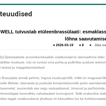
teuudised
WELL tutvustab etüleenbrassülaati: esmaklassi
lõhna saavutamis
●
2026-03-19
●
8
●
Jäta m
LL
Spetsiaalsete aroomikemikaalide usaldusväärne ülemaailmne liider 
klilise muskuse, mis on tuntud oma puhta ja pulbrilise puiduse iseloom
i tarbed ja majapidamistarbed.
e Brassylate annab pehme, hajuva muskusprofiili, millel on magusad lil
elle lilleliste, idamaiste ja puiduste kompositsioonide jaoks asendama
tasemetel, suurendab see segu vastupidavust, ümarust ja parfüümide, 
mendajate loomulikku nahalaadset tunnusjoont. Selle erakordne stabiilsu
des tagab usaldusväärse jõudluse nii luksuslikes kui ka funktsionaalse