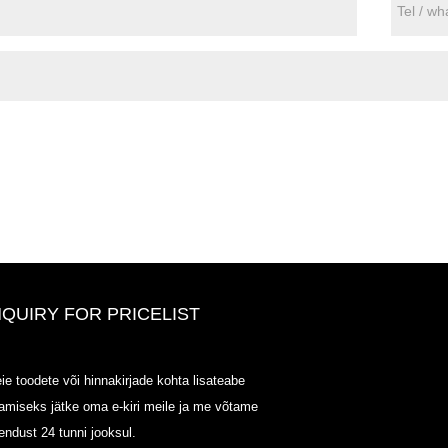
NQUIRY FOR PRICELIST
ODOWELL-MING HINDI LOET-
ie toodete või hinnakirjade kohta lisateabe
20125.6.14-2025.07.25
amiseks jätke oma e-kiri meile ja me võtame
2025/07/25
endust 24 tunni jooksul.
ODOWELL-MING HINDI LOET-