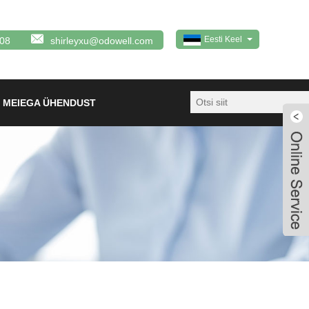
Eesti Keel
08
shirleyxu@odowell.com
 MEIEGA ÜHENDUST