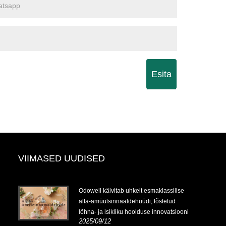
Esita
VIIMASED UUDISED
Odowell käivitab uhkelt esmaklassilise
alfa-amüülsinnaaldehüüdi, tõstetud
lõhna- ja isikliku hoolduse innovatsiooni
2025/09/12