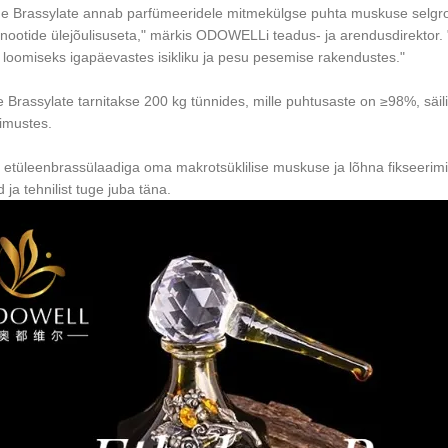
ne Brassylate annab parfümeeridele mitmekülgse puhta muskuse selgroo, 
ootide ülejõulisuseta," märkis ODOWELLi teadus- ja arendusdirektor. 
e loomiseks igapäevastes isikliku ja pesu pesemise rakendustes."
e Brassylate tarnitakse 200 kg tünnides, mille puhtusaste on ≥98%, säil
gimustes.
 etüleenbrassülaadiga oma makrotsüklilise muskuse ja lõhna fikseerim
d ja tehnilist tuge juba täna.