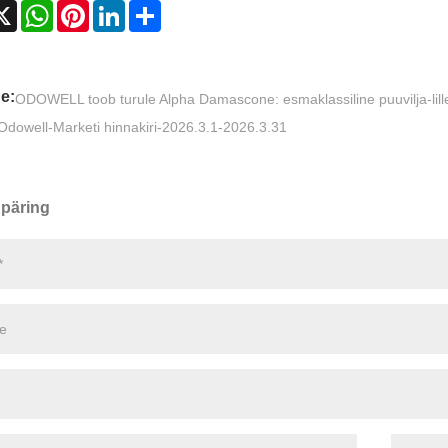
cebook
X
WhatsApp
Pinterest
LinkedIn
Share
e:
​ODOWELL toob turule Alpha Damascone: esmaklassiline puuvilja-li
Odowell-Marketi hinnakiri-2026.3.1-2026.3.31
päring