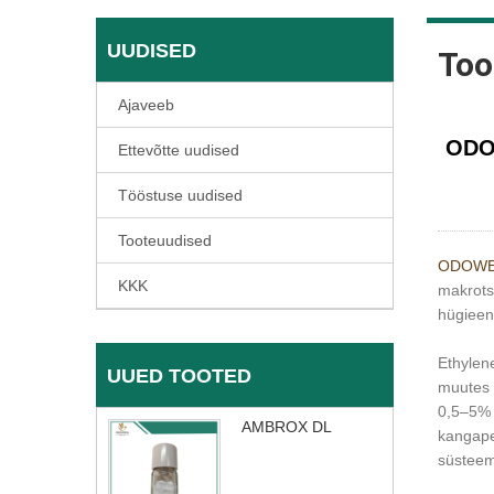
UUDISED
Too
Ajaveeb
​ODO
Ettevõtte uudised
Tööstuse uudised
Tooteuudised
ODOWE
KKK
makrotsü
hügieen
Ethylen
UUED TOOTED
muutes s
0,5–5% 
AMBROX DL
kangapeh
süsteemi