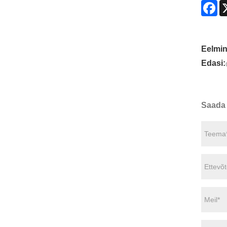
Fa
Eelmin
Edasi:
Saada 