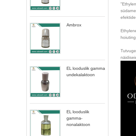
"Ethyle
südamen
efektid
Ambrox
Ethylen
hoiutin
Tutvuge
näidisei
EL looduslik gamma
undekalaktoon
EL looduslik
gamma-
nonalaktoon