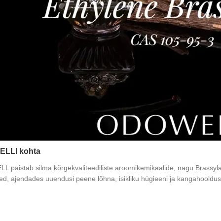
LLI kohta
 paistab silma kõrgekvaliteediliste aroomikemikaalide, nagu Brassylat
d, ajendades uuendusi peene lõhna, isikliku hügieeni ja kangahooldus