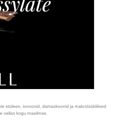
e etüleen, ionoonid, damaskoonid ja makrotsüklilised
e vallas kogu maailmas.