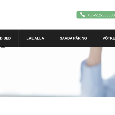
+86-512-553800
DISED
LAE ALLA
SAADA PÄRING
VÕTKE