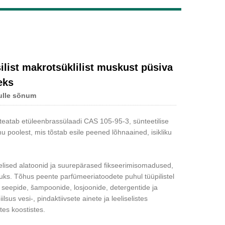
Live
list makrotsüklilist muskust püsiva
eks
ulle sõnum
teatab etüleenbrassülaadi CAS 105-95-3, sünteetilise
u poolest, mis tõstab esile peened lõhnaained, isikliku
lelised alatoonid ja suurepärased fikseerimisomadused,
tuks. Tõhus peente parfümeeriatoodete puhul tüüpilistel
seepide, šampoonide, losjoonide, detergentide ja
s vesi-, pindaktiivsete ainete ja leeliselistes
tes koostistes.