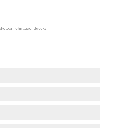
lleketoon lõhnauuenduseks