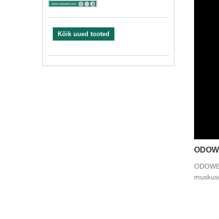
Kõik uued tooted
ODOWE
ODOWELL
muskuse