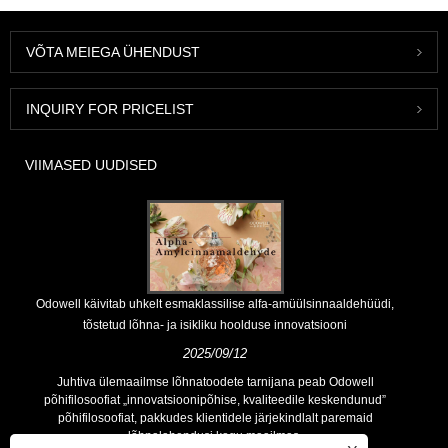
VÕTA MEIEGA ÜHENDUST
INQUIRY FOR PRICELIST
VIIMASED UUDISED
Odowell käivitab uhkelt esmaklassilise alfa-amüülsinnaaldehüüdi,
tõstetud lõhna- ja isikliku hoolduse innovatsiooni
2025/09/12
Juhtiva ülemaailmse lõhnatoodete tarnijana peab Odowell
põhifilosoofiat „innovatsioonipõhise, kvaliteedile keskendunud”
põhifilosoofiat, pakkudes klientidele järjekindlalt paremaid
lõhnalahendusi kogu maailmas.