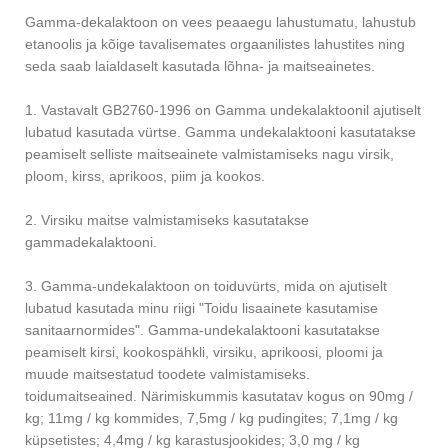
Gamma-dekalaktoon on vees peaaegu lahustumatu, lahustub
etanoolis ja kõige tavalisemates orgaanilistes lahustites ning
seda saab laialdaselt kasutada lõhna- ja maitseainetes.
1. Vastavalt GB2760-1996 on Gamma undekalaktoonil ajutiselt
lubatud kasutada vürtse. Gamma undekalaktooni kasutatakse
peamiselt selliste maitseainete valmistamiseks nagu virsik,
ploom, kirss, aprikoos, piim ja kookos.
2. Virsiku maitse valmistamiseks kasutatakse
gammadekalaktooni.
3. Gamma-undekalaktoon on toiduvürts, mida on ajutiselt
lubatud kasutada minu riigi "Toidu lisaainete kasutamise
sanitaarnormides". Gamma-undekalaktooni kasutatakse
peamiselt kirsi, kookospähkli, virsiku, aprikoosi, ploomi ja
muude maitsestatud toodete valmistamiseks.
toidumaitseained. Närimiskummis kasutatav kogus on 90mg /
kg; 11mg / kg kommides, 7,5mg / kg pudingites; 7,1mg / kg
küpsetistes; 4,4mg / kg karastusjookides; 3,0 mg / kg