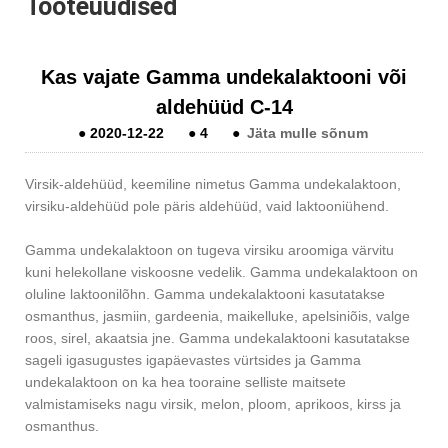
Tooteuudised
Kas vajate Gamma undekalaktooni või
aldehüüd C-14
●
2020-12-22
●
4
●
Jäta mulle sõnum
Virsik-aldehüüd, keemiline nimetus Gamma undekalaktoon,
virsiku-aldehüüd pole päris aldehüüd, vaid laktooniühend.
Gamma undekalaktoon on tugeva virsiku aroomiga värvitu
kuni helekollane viskoosne vedelik. Gamma undekalaktoon on
oluline laktoonilõhn. Gamma undekalaktooni kasutatakse
osmanthus, jasmiin, gardeenia, maikelluke, apelsiniõis, valge
roos, sirel, akaatsia jne. Gamma undekalaktooni kasutatakse
sageli igasugustes igapäevastes vürtsides ja Gamma
undekalaktoon on ka hea tooraine selliste maitsete
valmistamiseks nagu virsik, melon, ploom, aprikoos, kirss ja
osmanthus.