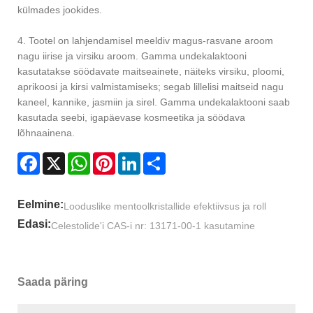
külmades jookides.
4. Tootel on lahjendamisel meeldiv magus-rasvane aroom
nagu iirise ja virsiku aroom. Gamma undekalaktooni
kasutatakse söödavate maitseainete, näiteks virsiku, ploomi,
aprikoosi ja kirsi valmistamiseks; segab lillelisi maitseid nagu
kaneel, kannike, jasmiin ja sirel. Gamma undekalaktooni saab
kasutada seebi, igapäevase kosmeetika ja söödava
lõhnaainena.
Facebook
X
WhatsApp
Pinterest
LinkedIn
Share
Eelmine:
Looduslike mentoolkristallide efektiivsus ja roll
Edasi:
Celestolide'i CAS-i nr: 13171-00-1 kasutamine
Saada päring