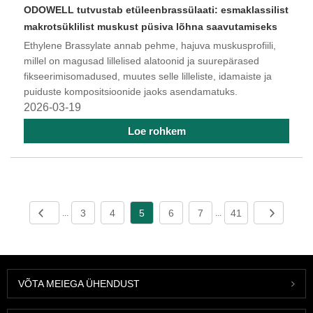
​ODOWELL tutvustab etüleenbrassülaati: esmaklassilist
makrotsüklilist muskust püsiva lõhna saavutamiseks
Ethylene Brassylate annab pehme, hajuva muskusprofiili,
millel on magusad lillelised alatoonid ja suurepärased
fikseerimisomadused, muutes selle lilleliste, idamaiste ja
puiduste kompositsioonide jaoks asendamatuks.
2026-03-19
Loe rohkem
3
4
5
6
7
41
...
...
VÕTA MEIEGA ÜHENDUST