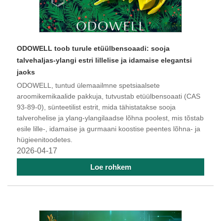
ODOWELL toob turule etüülbensoaadi: sooja
talvehaljas-ylangi estri lillelise ja idamaise elegantsi
jaoks
ODOWELL, tuntud ülemaailmne spetsiaalsete
aroomikemikaalide pakkuja, tutvustab etüülbensoaati (CAS
93-89-0), sünteetilist estrit, mida tähistatakse sooja
talverohelise ja ylang-ylangilaadse lõhna poolest, mis tõstab
esile lille-, idamaise ja gurmaani koostise peentes lõhna- ja
hügieenitoodetes.
2026-04-17
Loe rohkem