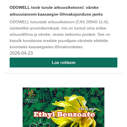
​ODOWELL toob turule arbuusiketooni: värske
arbuusiaroom kaasaegse lõhnakujunduse jaoks
ODOWELL tutvustab arbuusiketooni (CAS 28940-11-6),
sünteetilist aroomikemikaali, mis on tuntud oma erilise
arbuusilõhna ja värske, vesise iseloomu poolest. See on
kasulik koostisosa eredate puuviljase-värskete efektide
loomiseks kaasaegsetes lõhnakoostistes.
2026-04-23
Loe rohkem