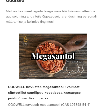
Uudised
Meil on hea meel jagada teiega meie töö tulemusi, ettevõtte
uudiseid ning anda teile õigeaegseid arendusi ning personali
määramise ja kolimise tingimusi.
​ODOWELL tutvustab Megasantooli: võimsat
sünteetilist sandlipuu koostisosa kaasaegse
puidulõhna disaini jaoks
ODOWELL tutvustab megasantooli (CAS 107898-54-4),