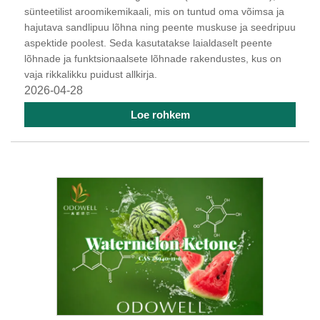
sünteetilist aroomikemikaali, mis on tuntud oma võimsa ja
hajutava sandlipuu lõhna ning peente muskuse ja seedripuu
aspektide poolest. Seda kasutatakse laialdaselt peente
lõhnade ja funktsionaalsete lõhnade rakendustes, kus on
vaja rikkalikku puidust allkirja.
2026-04-28
Loe rohkem