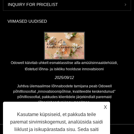
INQUIRY FOR PRICELIST
VIIMASED UUDISED
Odowell käivitab uhkelt esmaklassilise alfa-amüülsinnaaldehüüdi,
tõstetud lõhna- ja isikliku hoolduse innovatsiooni
2025/09/12
Juhtiva ülemaailmse lõhnatoodete tarnijana peab Odowell
põhifilosoofiat „innovatsioonipõhise, kvaliteedile keskendunud”
põhifilosoofiat, pakkudes klientidele järjekindlalt paremaid
lõhnalahendusi kogu maailmas.
X
Kasutame küpsiseid, et pakkuda teile
paremat sirvimiskogemust, analüüsida saidi
liiklust ja isikupärastada sisu. Seda saiti