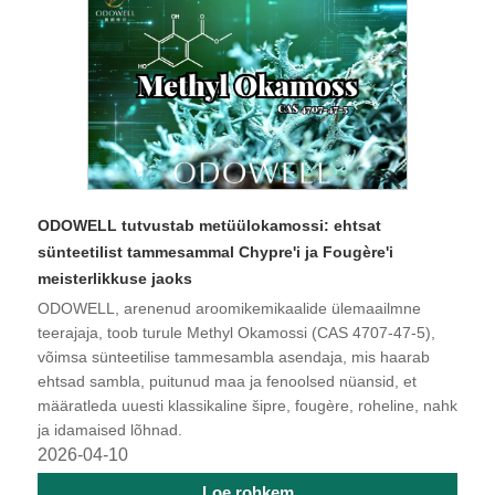
​ODOWELL tutvustab metüülokamossi: ehtsat
sünteetilist tammesammal Chypre'i ja Fougère'i
meisterlikkuse jaoks
ODOWELL, arenenud aroomikemikaalide ülemaailmne
teerajaja, toob turule Methyl Okamossi (CAS 4707-47-5),
võimsa sünteetilise tammesambla asendaja, mis haarab
ehtsad sambla, puitunud maa ja fenoolsed nüansid, et
määratleda uuesti klassikaline šipre, fougère, roheline, nahk
ja idamaised lõhnad.
2026-04-10
Loe rohkem