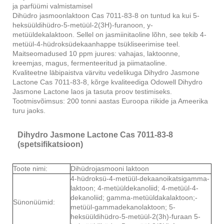
ja parfüümi valmistamisel
Dihüdro jasmoonlaktoon Cas 7011-83-8 on tuntud ka kui 5-
heksüüldihüdro-5-metüül-2(3H)-furanoon, y-
metüüldekalaktoon. Sellel on jasmiinitaoline lõhn, see tekib 4-
metüül-4-hüdroksüdekaanhappe tsükliseerimise teel.
Maitseomadused 10 ppm juures: vahajas, laktoonne,
kreemjas, magus, fermenteeritud ja piimataoline.
Kvaliteetne läbipaistva värvitu vedelikuga Dihydro Jasmone
Lactone Cas 7011-83-8, kõrge kvaliteediga Odowell Dihydro
Jasmone Lactone laos ja tasuta proov testimiseks.
Tootmisvõimsus: 200 tonni aastas Euroopa riikide ja Ameerika
turu jaoks.
Dihydro Jasmone Lactone Cas 7011-83-8
(spetsifikatsioon)
Toote nimi:
Dihüdrojasmooni laktoon
4-hüdroksü-4-metüül-dekaanoikatsigamma-
laktoon; 4-metüüldekanoliid; 4-metüül-4-
dekanoliid; gamma-metüüldakalaktoon;-
Sünonüümid:
metüül-gammadekanolaktoon; 5-
heksüüldihüdro-5-metüül-2(3h)-furaan 5-