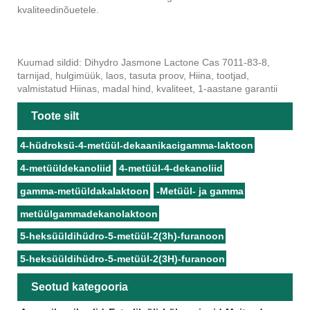
kvaliteedinõuetele.
Kuumad sildid: Dihydro Jasmone Lactone Cas 7011-83-8,
tarnijad, hulgimüük, laos, tasuta proov, Hiina, tootjad,
valmistatud Hiinas, madal hind, kvaliteet, 1-aastane garantii
Toote silt
4-hüdroksü-4-metüül-dekaanikacigamma-laktoon
4-metüüldekanoliid
4-metüül-4-dekanoliid
gamma-metüüldakalaktoon
-Metüül- ja gamma
metüülgammadekanolaktoon
5-heksüüldihüdro-5-metüül-2(3h)-furanoon
5-heksüüldihüdro-5-metüül-2(3H)-furanoon
Seotud kategooria