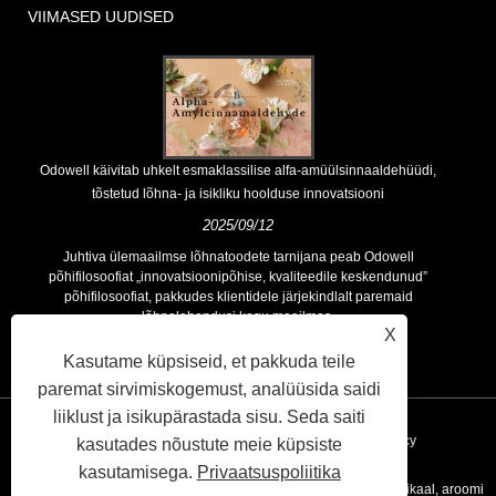
VIIMASED UUDISED
Odowell käivitab uhkelt esmaklassilise alfa-amüülsinnaaldehüüdi,
tõstetud lõhna- ja isikliku hoolduse innovatsiooni
2025/09/12
Juhtiva ülemaailmse lõhnatoodete tarnijana peab Odowell
põhifilosoofiat „innovatsioonipõhise, kvaliteedile keskendunud”
põhifilosoofiat, pakkudes klientidele järjekindlalt paremaid
lõhnalahendusi kogu maailmas.
X
Kasutame küpsiseid, et pakkuda teile
paremat sirvimiskogemust, analüüsida saidi
liiklust ja isikupärastada sisu. Seda saiti
Lingid
Sitemap
RSS
XML
Privacy Policy
kasutades nõustute meie küpsiste
kasutamisega.
Privaatsuspoliitika
Autoriõigus © 2020 Kunshan Odowell Co., Ltd - Hiina aroomi kemikaal, aroomi