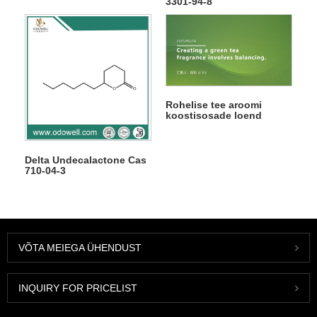
3301-94-8
Rohelise tee aroomi
koostisosade loend
Delta Undecalactone Cas
710-04-3
VÕTA MEIEGA ÜHENDUST
INQUIRY FOR PRICELIST