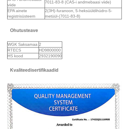
7011-83-8 (CAS-i andmebaasi viide)
viide
EPA ainete
2(3H)-furanoon, 5-heksüüldihüdro-5-
registrisüsteem
metüül-(7011-83-8)
Ohutusteave
WGK Saksamaa
2
RTECS
HD9800000
HS kood
2932190090
Kvaliteedisertifikaadid