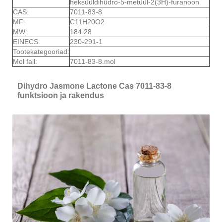
heksüüldihüdro-5-metüül-2(3H)-furanoon
CAS:
7011-83-8
MF:
C11H20O2
MW:
184.28
EINECS:
230-291-1
Tootekategooriad:
Mol fail:
7011-83-8.mol
Dihydro Jasmone Lactone Cas 7011-83-8
funktsioon ja rakendus