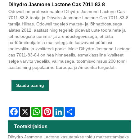
Dihydro Jasmone Lactone Cas 7011-83-8
Odowell on professionaalne Dihydro Jasmone Lactone Cas
7011-83-8 tootja ja Dihydro Jasmone Lactone Cas 7011-83-8
tarnija Hiinas. Odowell tegeleb maitse- ja lõhnatööstusega
alates 2012. aastast ning tegeleb pidevalt uute toorainete ja
tehnoloogiate uurimis- ja arendustegevusega, et täita
parfüümitootjate ja maitsetegijate kasvavaid püüdlusi
tootevaliku ja kvaliteedi poole. Meie Dihydro Jasmone Lactone
cas 7011-83-8-l on hea hinnaeelis, esmaklassiline kvaliteet
selge värvitu vedeliku välimusega, tootmisvõimsus 200 tonni
aastas ning populaarne Euroopa ja Ameerika turgudel.
Saada päring
Facebook
X
WhatsApp
Pinterest
LinkedIn
Share
Tootekirjeldus
Dihydro Jasmone Lactone kasutatakse toidu maitsestamiseks