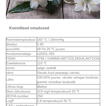
Keemilised omadused
Keemistemperatuur
160 °C / 18mmHg
tihedus
0.95
aururõhk
48 Pa 20 ℃ juures
murdumisnäitaja
n20/D1.450
FEMA
3786 | GAMMA-METÜÜLDEKALAKTOON
Esiettekanne
110 ℃
vormi
selge vedelik
värvi
Värvitu kuni peaaegu värvitu
100,00% juures. värske vahajas kookose
Lõhn
jasmiin vürtsikas looduslik
Lõhna tüüp
lilleline
Vees lahustuvus
419 mg/l temperatuuril 20 ℃
JECFA number
250
LogP
2,8 temperatuuril 35 ℃
CAS-i andmebaasi