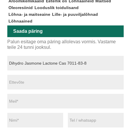
Aroomikemikaalid
Eeterlik õli
Lõhnaaineid
Maitsed
Oleoresiinid
Looduslik toidulisand
Lõhna- ja maitseaine
Lille- ja puuviljalõhnad
Lõhnaained
Saada päring
Palun esitage oma päring allolevas vormis. Vastame
teile 24 tunni jooksul.