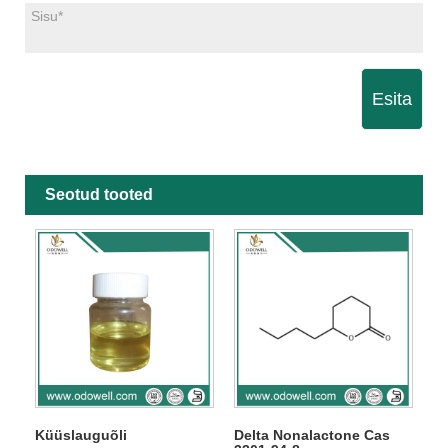
Esita
Seotud tooted
Küüslauguõli
Delta Nonalactone Cas