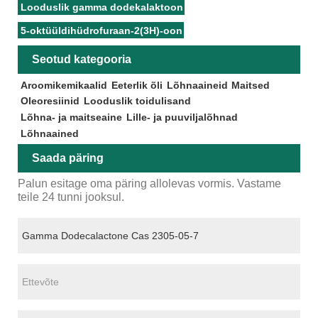
Looduslik gamma dodekalaktoon
5-oktüüldihüdrofuraan-2(3H)-oon
Seotud kategooria
Aroomikemikaalid
Eeterlik õli
Lõhnaaineid
Maitsed
Oleoresiinid
Looduslik toidulisand
Lõhna- ja maitseaine
Lille- ja puuviljalõhnad
Lõhnaained
Saada päring
Palun esitage oma päring allolevas vormis. Vastame
teile 24 tunni jooksul.