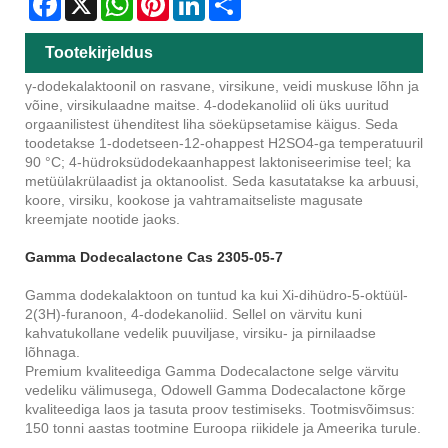
Tootekirjeldus
γ-dodekalaktoonil on rasvane, virsikune, veidi muskuse lõhn ja
võine, virsikulaadne maitse. 4-dodekanoliid oli üks uuritud
orgaanilistest ühenditest liha söeküpsetamise käigus. Seda
toodetakse 1-dodetseen-12-ohappest H2SO4-ga temperatuuril
90 °C; 4-hüdroksüdodekaanhappest laktoniseerimise teel; ka
metüülakrülaadist ja oktanoolist. Seda kasutatakse ka arbuusi,
koore, virsiku, kookose ja vahtramaitseliste magusate
kreemjate nootide jaoks.
Gamma Dodecalactone Cas 2305-05-7
Gamma dodekalaktoon on tuntud ka kui Xi-dihüdro-5-oktüül-
2(3H)-furanoon, 4-dodekanoliid. Sellel on värvitu kuni
kahvatukollane vedelik puuviljase, virsiku- ja pirnilaadse
lõhnaga.
Premium kvaliteediga Gamma Dodecalactone selge värvitu
vedeliku välimusega, Odowell Gamma Dodecalactone kõrge
kvaliteediga laos ja tasuta proov testimiseks. Tootmisvõimsus:
150 tonni aastas tootmine Euroopa riikidele ja Ameerika turule.