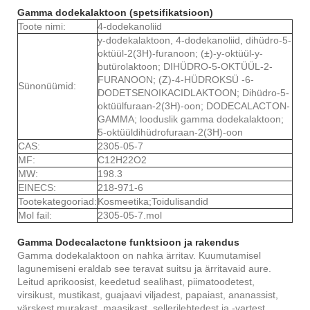
Gamma dodekalaktoon (spetsifikatsioon)
Toote nimi:
4-dodekanoliid
y-dodekalaktoon, 4-dodekanoliid, dihüdro-5-
oktüül-2(3H)-furanoon; (±)-y-oktüül-y-
butürolaktoon; DIHÜDRO-5-OKTÜÜL-2-
FURANOON; (Z)-4-HÜDROKSÜ -6-
Sünonüümid:
DODETSENOIKACIDLAKTOON; Dihüdro-5-
oktüülfuraan-2(3H)-oon; DODECALACTON-
GAMMA; looduslik gamma dodekalaktoon;
5-oktüüldihüdrofuraan-2(3H)-oon
CAS:
2305-05-7
MF:
C12H22O2
MW:
198.3
EINECS:
218-971-6
Tootekategooriad:
Kosmeetika;Toidulisandid
Mol fail:
2305-05-7.mol
Gamma Dodecalactone funktsioon ja rakendus
Gamma dodekalaktoon on nahka ärritav. Kuumutamisel
lagunemiseni eraldab see teravat suitsu ja ärritavaid aure.
Leitud aprikoosist, keedetud sealihast, piimatoodetest,
virsikust, mustikast, guajaavi viljadest, papaiast, ananassist,
värskest murakast, maasikast, sellerilehtedest ja -vartest,