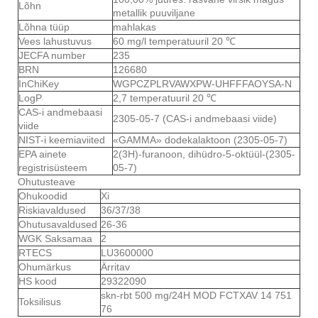
Lõhn
metallik puuviljane
Lõhna tüüp
mahlakas
Vees lahustuvus
60 mg/l temperatuuril 20 ℃
JECFA number
235
BRN
126680
InChiKey
WGPCZPLRVAWXPW-UHFFFAOYSA-N
LogP
2,7 temperatuuril 20 ℃
CAS-i andmebaasi
2305-05-7 (CAS-i andmebaasi viide)
viide
NIST-i keemiaviited
«GAMMA» dodekalaktoon (2305-05-7)
EPA ainete
2(3H)-furanoon, dihüdro-5-oktüül-(2305-
registrisüsteem
05-7)
Ohutusteave
Ohukoodid
Xi
Riskiavaldused
36/37/38
Ohutusavaldused
26-36
WGK Saksamaa
2
RTECS
LU3600000
Ohumärkus
Ärritav
HS kood
29322090
skn-rbt 500 mg/24H MOD FCTXAV 14 751
Toksilisus
76