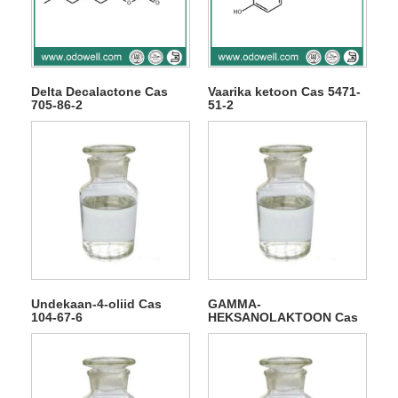
Delta Decalactone Cas
Vaarika ketoon Cas 5471-
705-86-2
51-2
Undekaan-4-oliid Cas
GAMMA-
104-67-6
HEKSANOLAKTOON Cas
695-06-7