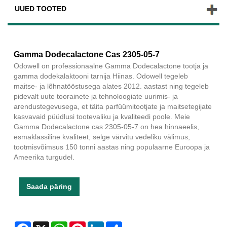
UUED TOOTED
Gamma Dodecalactone Cas 2305-05-7
Odowell on professionaalne Gamma Dodecalactone tootja ja
gamma dodekalaktooni tarnija Hiinas. Odowell tegeleb
maitse- ja lõhnatööstusega alates 2012. aastast ning tegeleb
pidevalt uute toorainete ja tehnoloogiate uurimis- ja
arendustegevusega, et täita parfüümitootjate ja maitsetegijate
kasvavaid püüdlusi tootevaliku ja kvaliteedi poole. Meie
Gamma Dodecalactone cas 2305-05-7 on hea hinnaeelis,
esmaklassiline kvaliteet, selge värvitu vedeliku välimus,
tootmisvõimsus 150 tonni aastas ning populaarne Euroopa ja
Ameerika turgudel.
Saada päring
Facebook
X
WhatsApp
Pinterest
LinkedIn
Share