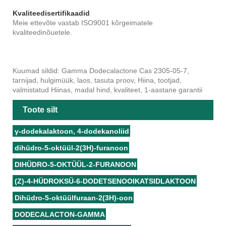
Kvaliteedisertifikaadid
Meie ettevõte vastab ISO9001 kõrgeimatele
kvaliteedinõuetele.
Kuumad sildid: Gamma Dodecalactone Cas 2305-05-7,
tarnijad, hulgimüük, laos, tasuta proov, Hiina, tootjad,
valmistatud Hiinas, madal hind, kvaliteet, 1-aastane garantii
Toote silt
γ-dodekalaktoon, 4-dodekanoliid
dihüdro-5-oktüül-2(3H)-furanoon
DIHÜDRO-5-OKTÜÜL-2-FURANOON
(Z)-4-HÜDROKSÜ-6-DODETSENOOIKATSIDLAKTOON
Dihüdro-5-oktüülfuraan-2(3H)-oon
DODECALACTON-GAMMA