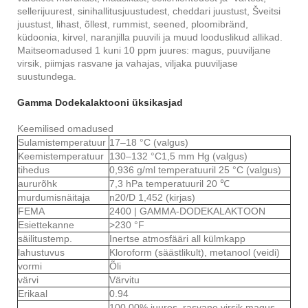
sellerijuurest, sinihallitusjuustudest, cheddari juustust, Šveitsi
juustust, lihast, õllest, rummist, seened, ploomibränd,
küdoonia, kirvel, naranjilla puuvili ja muud looduslikud allikad.
Maitseomadused 1 kuni 10 ppm juures: magus, puuviljane
virsik, piimjas rasvane ja vahajas, viljaka puuviljase
suustundega.
Gamma Dodekalaktooni üksikasjad
Keemilised omadused
Sulamistemperatuur
17–18 °C (valgus)
Keemistemperatuur
130–132 °C1,5 mm Hg (valgus)
tihedus
0,936 g/ml temperatuuril 25 °C (valgus)
aururõhk
7,3 hPa temperatuuril 20 ℃
murdumisnäitaja
n
20/D 1,452 (kirjas)
FEMA
2400 | GAMMA-DODEKALAKTOON
Esiettekanne
>230 °F
säilitustemp.
Inertse atmosfääri all külmkapp
lahustuvus
Kloroform (säästlikult), metanool (veidi)
vormi
Õli
värvi
Värvitu
Erikaal
0.94
100,00% juures. rasvane virsik magus