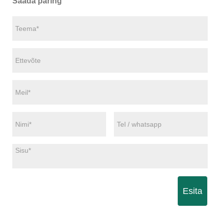
Saada päring
Esita