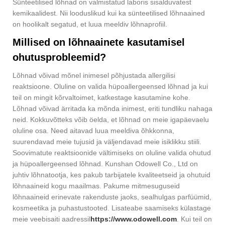
Sünteetilised lõhnad on valmistatud laboris sisalduvatest
kemikaalidest. Nii looduslikud kui ka sünteetilised lõhnaained
on hoolikalt segatud, et luua meeldiv lõhnaprofiil.
Millised on lõhnaainete kasutamisel
ohutusprobleemid?
Lõhnad võivad mõnel inimesel põhjustada allergilisi
reaktsioone. Oluline on valida hüpoallergeensed lõhnad ja kui
teil on mingit kõrvaltoimet, katkestage kasutamine kohe.
Lõhnad võivad ärritada ka mõnda inimest, eriti tundliku nahaga
neid. Kokkuvõtteks võib öelda, et lõhnad on meie igapäevaelu
oluline osa. Need aitavad luua meeldiva õhkkonna,
suurendavad meie tujusid ja väljendavad meie isiklikku stiili.
Soovimatute reaktsioonide vältimiseks on oluline valida ohutud
ja hüpoallergeensed lõhnad. Kunshan Odowell Co., Ltd on
juhtiv lõhnatootja, kes pakub tarbijatele kvaliteetseid ja ohutuid
lõhnaaineid kogu maailmas. Pakume mitmesuguseid
lõhnaaineid erinevate rakenduste jaoks, sealhulgas parfüümid,
kosmeetika ja puhastustooted. Lisateabe saamiseks külastage
meie veebisaiti aadressil
https://www.odowell.com
. Kui teil on