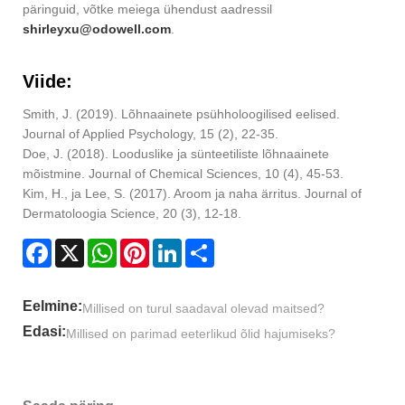
päringuid, võtke meiega ühendust aadressil
shirleyxu@odowell.com
.
Viide:
Smith, J. (2019). Lõhnaainete psühholoogilised eelised.
Journal of Applied Psychology, 15 (2), 22-35.
Doe, J. (2018). Looduslike ja sünteetiliste lõhnaainete
mõistmine. Journal of Chemical Sciences, 10 (4), 45-53.
Kim, H., ja Lee, S. (2017). Aroom ja naha ärritus. Journal of
Dermatoloogia Science, 20 (3), 12-18.
Facebook
X
WhatsApp
Pinterest
LinkedIn
Share
Eelmine:
Millised on turul saadaval olevad maitsed?
Edasi:
Millised on parimad eeterlikud õlid hajumiseks?