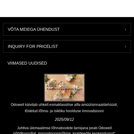
VÕTA MEIEGA ÜHENDUST
INQUIRY FOR PRICELIST
VIIMASED UUDISED
Odowell käivitab uhkelt esmaklassilise alfa-amüülsinnaaldehüüdi,
tõstetud lõhna- ja isikliku hoolduse innovatsiooni
2025/09/12
Juhtiva ülemaailmse lõhnatoodete tarnijana peab Odowell
põhifilosoofiat „innovatsioonipõhise, kvaliteedile keskendunud”