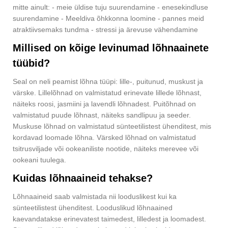
mitte ainult: - meie üldise tuju suurendamine - enesekindluse
suurendamine - Meeldiva õhkkonna loomine - pannes meid
atraktiivsemaks tundma - stressi ja ärevuse vähendamine
Millised on kõige levinumad lõhnaainete
tüübid?
Seal on neli peamist lõhna tüüpi: lille-, puitunud, muskust ja
värske. Lillelõhnad on valmistatud erinevate lillede lõhnast,
näiteks roosi, jasmiini ja lavendli lõhnadest. Puitõhnad on
valmistatud puude lõhnast, näiteks sandlipuu ja seeder.
Muskuse lõhnad on valmistatud sünteetilistest ühenditest, mis
kordavad loomade lõhna. Värsked lõhnad on valmistatud
tsitrusviljade või ookeaniliste nootide, näiteks merevee või
ookeani tuulega.
Kuidas lõhnaaineid tehakse?
Lõhnaaineid saab valmistada nii looduslikest kui ka
sünteetilistest ühenditest. Looduslikud lõhnaained
kaevandatakse erinevatest taimedest, lilledest ja loomadest.