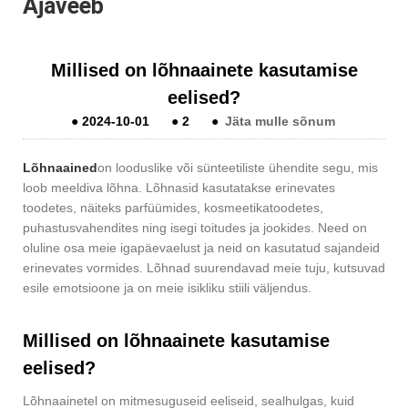
Ajaveeb
Millised on lõhnaainete kasutamise
eelised?
●
2024-10-01
●
2
●
Jäta mulle sõnum
Lõhnaained
on looduslike või sünteetiliste ühendite segu, mis
loob meeldiva lõhna. Lõhnasid kasutatakse erinevates
toodetes, näiteks parfüümides, kosmeetikatoodetes,
puhastusvahendites ning isegi toitudes ja jookides. Need on
oluline osa meie igapäevaelust ja neid on kasutatud sajandeid
erinevates vormides. Lõhnad suurendavad meie tuju, kutsuvad
esile emotsioone ja on meie isikliku stiili väljendus.
Millised on lõhnaainete kasutamise
eelised?
Lõhnaainetel on mitmesuguseid eeliseid, sealhulgas, kuid