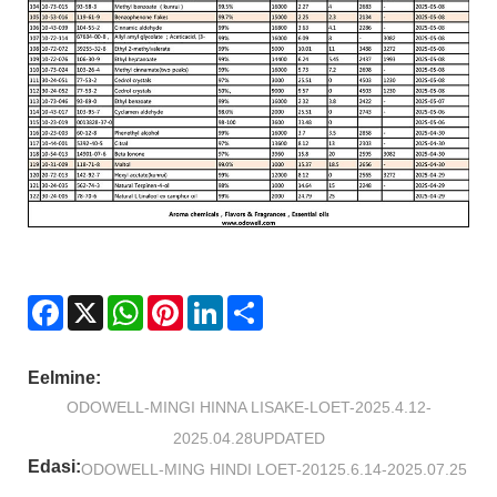
Facebook
X
WhatsApp
Pinterest
LinkedIn
Share
Eelmine:
ODOWELL-MINGI HINNA LISAKE-LOET-2025.4.12-
2025.04.28UPDATED
Edasi:
ODOWELL-MING HINDI LOET-20125.6.14-2025.07.25