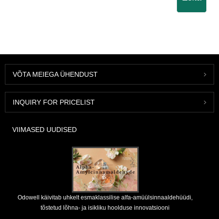
VÕTA MEIEGA ÜHENDUST
INQUIRY FOR PRICELIST
VIIMASED UUDISED
Odowell käivitab uhkelt esmaklassilise alfa-amüülsinnaaldehüüdi,
tõstetud lõhna- ja isikliku hoolduse innovatsiooni