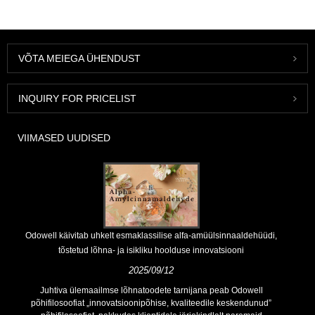
VÕTA MEIEGA ÜHENDUST
INQUIRY FOR PRICELIST
VIIMASED UUDISED
Odowell käivitab uhkelt esmaklassilise alfa-amüülsinnaaldehüüdi,
tõstetud lõhna- ja isikliku hoolduse innovatsiooni
2025/09/12
Juhtiva ülemaailmse lõhnatoodete tarnijana peab Odowell
põhifilosoofiat „innovatsioonipõhise, kvaliteedile keskendunud”