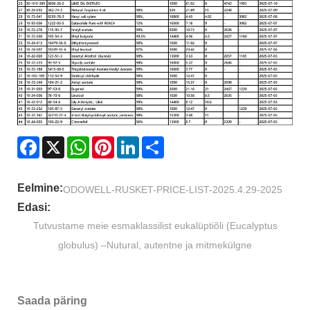
Facebook
X
WhatsApp
Pinterest
LinkedIn
Share
Eelmine:
ODOWELL-RUSKET-PRICE-LIST-2025.4.29-2025
Edasi:
Tutvustame meie esmaklassilist eukalüptiõli (Eucalyptus
globulus) –Nutural, autentne ja mitmekülgne
Saada päring