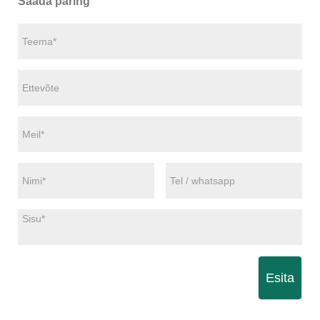
Saada päring
Esita