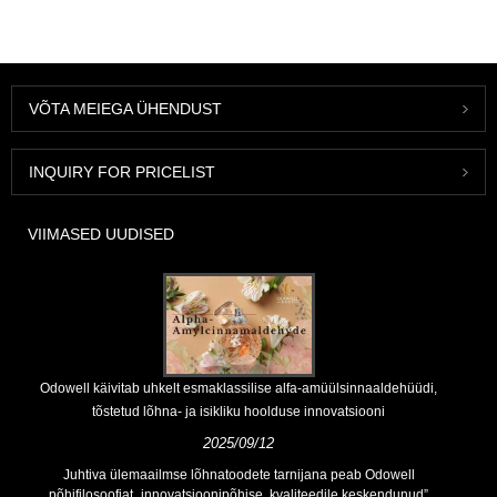
VÕTA MEIEGA ÜHENDUST
INQUIRY FOR PRICELIST
VIIMASED UUDISED
Odowell käivitab uhkelt esmaklassilise alfa-amüülsinnaaldehüüdi,
tõstetud lõhna- ja isikliku hoolduse innovatsiooni
2025/09/12
Juhtiva ülemaailmse lõhnatoodete tarnijana peab Odowell
põhifilosoofiat „innovatsioonipõhise, kvaliteedile keskendunud”