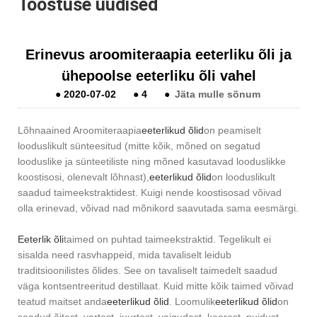
Tööstuse uudised
Erinevus aroomiteraapia eeterliku õli ja
ühepoolse eeterliku õli vahel
●
2020-07-02
●
4
●
Jäta mulle sõnum
Lõhnaained Aroomiteraapia
eeterlikud õlid
on peamiselt
looduslikult sünteesitud (mitte kõik, mõned on segatud
looduslike ja sünteetiliste ning mõned kasutavad looduslikke
koostisosi, olenevalt lõhnast),
eeterlikud õlid
on looduslikult
saadud taimeekstraktidest. Kuigi nende koostisosad võivad
olla erinevad, võivad nad mõnikord saavutada sama eesmärgi.
Eeterlik õli
taimed on puhtad taimeekstraktid. Tegelikult ei
sisalda need rasvhappeid, mida tavaliselt leidub
traditsioonilistes õlides. See on tavaliselt taimedelt saadud
väga kontsentreeritud destillaat. Kuid mitte kõik taimed võivad
teatud maitset anda
eeterlikud õlid
. Loomulik
eeterlikud õlid
on