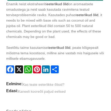
Enamik neist ekstraheeriti
eeterlikud õlid
on aromaatsete
omadustega ja neid saab kasutada ravimitena teatud
terviseprobleemide raviks. Kasutades puhast
eeterlikud õlid
, it
needs to be mixed with base oils such as coconut oil and
jojoba oil. Plant eeterlikud õlid contain 50 to 500 natural
chemicals. Depending on the plant used, the effects of these
chemicals may be good or bad.
Seetõttu taime kasutamisel
eeterlikud õlid
, peate kõigepealt
mõistma tema koostisosi, milline aine vastab mis haigusele või
millisele ebamugavusele.
Facebook
X
WhatsApp
Pinterest
LinkedIn
Share
Eelmine:
Kas teate eeterlikke õlisid?
Edasi:
Kaneeli kooreõli paljud eelised