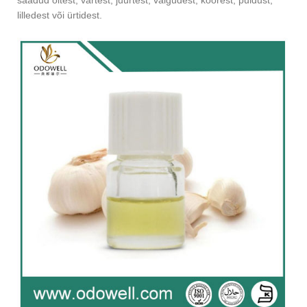
saadud õitest, vartest, juurtest, vaigudest, koorest, puidust,
lilledest või ürtidest.