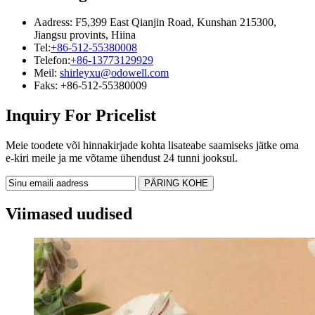
Aadress: F5,399 East Qianjin Road, Kunshan 215300,
Jiangsu provints, Hiina
Tel:
+86-512-55380008
Telefon:
+86-13773129929
Meil:
shirleyxu@odowell.com
Faks: +86-512-55380009
Inquiry For Pricelist
Meie toodete või hinnakirjade kohta lisateabe saamiseks jätke oma
e-kiri meile ja me võtame ühendust 24 tunni jooksul.
Viimased uudised