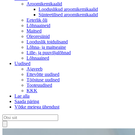
Aroomikemikaalid
Looduslikud aroomikemikaalid
Sünteetilised aroomikemikaalid
Eeterlik õli
Lõhnaaineid
Maitsed
Oleoresiinid
Looduslik toidulisand
Lõhna- ja maitseaine
Lille- ja puuviljalõhnad
Lõhnaained
Uudised
Ajaveeb
Ettevõtte uudised
Tööstuse uudised
Tooteuudised
KKK
Lae alla
Saada päring
Võtke meiega ühendust