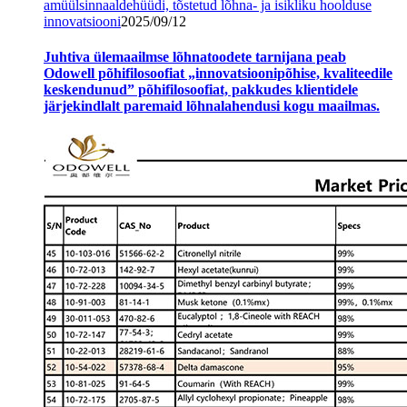
amüülsinnaaldehüüdi, tõstetud lõhna- ja isikliku hoolduse
innovatsiooni
2025/09/12
Juhtiva ülemaailmse lõhnatoodete tarnijana peab
Odowell põhifilosoofiat „innovatsioonipõhise, kvaliteedile
keskendunud” põhifilosoofiat, pakkudes klientidele
järjekindlalt paremaid lõhnalahendusi kogu maailmas.