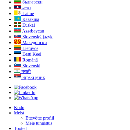
български
ລາວ
Latine
Қазақша
Euskal
Azərbaycan
Slovenský jazyk
Македонски
Lietuvos
Eesti Keel
Română
Slovenski
मराठी
Srpski језик
Kodu
Meist
Ettevõtte profiil
Meie tunnistus
Tooted