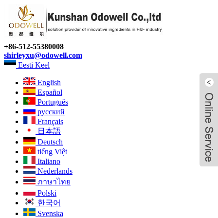
+86-512-55380008
shirleyxu@odowell.com
Eesti Keel
English
Español
Português
русский
Français
日本語
Deutsch
tiếng Việt
Italiano
Nederlands
ภาษาไทย
Polski
한국어
Svenska