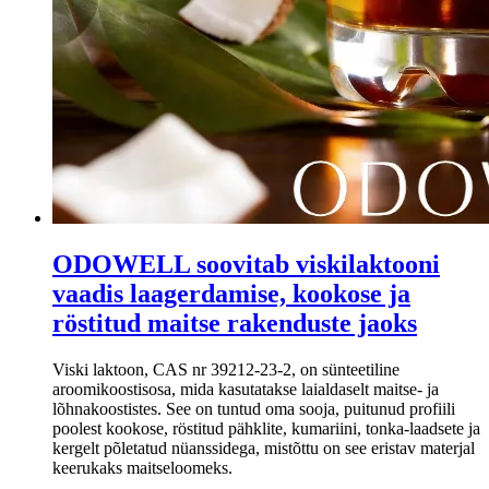
​ODOWELL soovitab viskilaktooni
vaadis laagerdamise, kookose ja
röstitud maitse rakenduste jaoks
Viski laktoon, CAS nr 39212-23-2, on sünteetiline
aroomikoostisosa, mida kasutatakse laialdaselt maitse- ja
lõhnakoostistes. See on tuntud oma sooja, puitunud profiili
poolest kookose, röstitud pähklite, kumariini, tonka-laadsete ja
kergelt põletatud nüanssidega, mistõttu on see eristav materjal
keerukaks maitseloomeks.