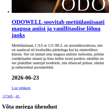
ODOWELL soovitab metüülaniisaati
magusa aniisi ja vanillitaolise lõhna
jaoks
Metüülanisaat, CAS nr 121-98-2, on aroomikoostisosa, mis
on saadaval nii loodusliku päritoluga kui ka sünteetilises
klassis. See on tuntud oma magusa aniisise iseloomu, pehme
vaniljelaadse nüansi ja õrna ürdise tooni poolest, mistõttu on
see praktiline materjal toodetele, mis nõuavad puhast, siledat
ja rafineeritud aroomiefekti.
2026-06-23
Loe rohkem
1
2
3
4
5
...
41
Võta meiega ühendust