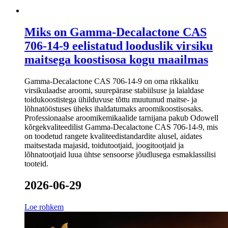
Miks on Gamma-Decalactone CAS
706-14-9 eelistatud looduslik virsiku
maitsega koostisosa kogu maailmas
Gamma-Decalactone CAS 706-14-9 on oma rikkaliku
virsikulaadse aroomi, suurepärase stabiilsuse ja laialdase
toidukoostistega ühilduvuse tõttu muutunud maitse- ja
lõhnatööstuses üheks ihaldatumaks aroomikoostisosaks.
Professionaalse aroomikemikaalide tarnijana pakub Odowell
kõrgekvaliteedilist Gamma-Decalactone CAS 706-14-9, mis
on toodetud rangete kvaliteedistandardite alusel, aidates
maitsestada majasid, toidutootjaid, joogitootjaid ja
lõhnatootjaid luua ühtse sensoorse jõudlusega esmaklassilisi
tooteid.
2026-06-29
Loe rohkem