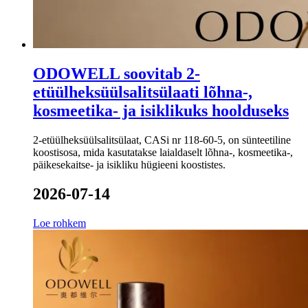
ODOWELL soovitab 2-
etüülheksüülsalitsülaati lõhna-,
kosmeetika- ja isiklikuks hoolduseks
2-etüülheksüülsalitsülaat, CASi nr 118-60-5, on sünteetiline
koostisosa, mida kasutatakse laialdaselt lõhna-, kosmeetika-,
päikesekaitse- ja isikliku hügieeni koostistes.
2026-07-14
Loe rohkem