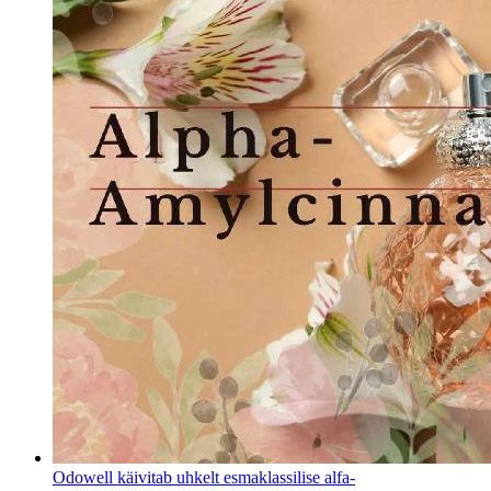
Odowell käivitab uhkelt esmaklassilise alfa-