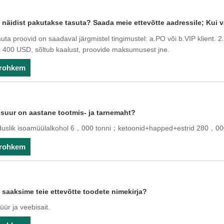
 näidist pakutakse tasuta? Saada meie ettevõtte aadressile; Kui 
suta proovid on saadaval järgmistel tingimustel: a.PO või b.VIP klient.
400 USD, sõltub kaalust, proovide maksumusest jne.
 rohkem
 suur on aastane tootmis- ja tarnemaht?
uslik isoamüülalkohol 6，000 tonni；ketoonid+happed+estrid 280，000 
 rohkem
saaksime teie ettevõtte toodete nimekirja?
üür ja veebisait.