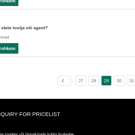
 rohkem
olete tootja või agent?
emad
 rohkem
27
28
29
30
31
...
NQUIRY FOR PRICELIST
ODOWELL-MING HINDI LOET-
ie toodete või hinnakirjade kohta lisateabe