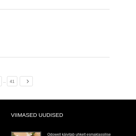
41
...
VIIMASED UUDISED
Odowell käivitab uhkelt esmaklassilise