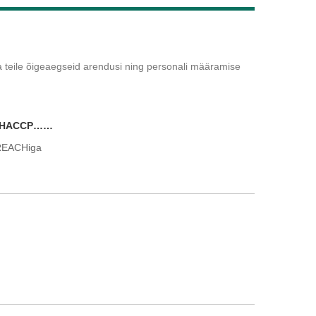
Live
a teile õigeaegseid arendusi ning personali määramise
CH/HACCP……
REACHiga