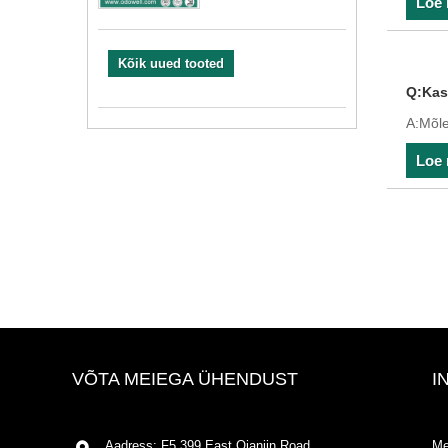
Loe
Kõik uued tooted
Q:Kas 
A:Mõl
Loe
VÕTA MEIEGA ÜHENDUST
I
Aadress: F5,399 East Qianjin Road,
Me