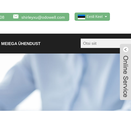
Eesti Keel
08
shirleyxu@odowell.com
 MEIEGA ÜHENDUST