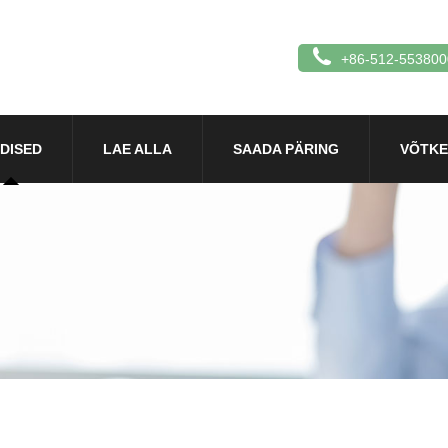
+86-512-553800
DISED
LAE ALLA
SAADA PÄRING
VÕTKE