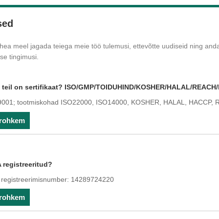
sed
 hea meel jagada teiega meie töö tulemusi, ettevõtte uudiseid ning and
ise tingimusi.
 teil on sertifikaat? ISO/GMP/TOIDUHIND/KOSHER/HALAL/REA
9001; tootmiskohad ISO22000, ISO14000, KOSHER, HALAL, HACCP, 
 rohkem
 registreeritud?
 registreerimisnumber: 14289724220
 rohkem