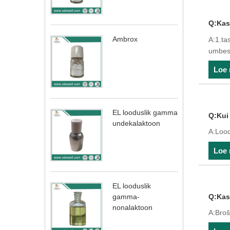
Q:Kas
Ambrox
A:1.ta
umbes 
Loe
EL looduslik gamma
Q:Kui
undekalaktoon
A:Lood
Loe
EL looduslik
Q:Kas 
gamma-
nonalaktoon
A:Broš