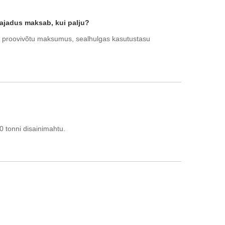
vajadus maksab, kui palju?
 2. proovivõtu maksumus, sealhulgas kasutustasu
tonni disainimahtu.