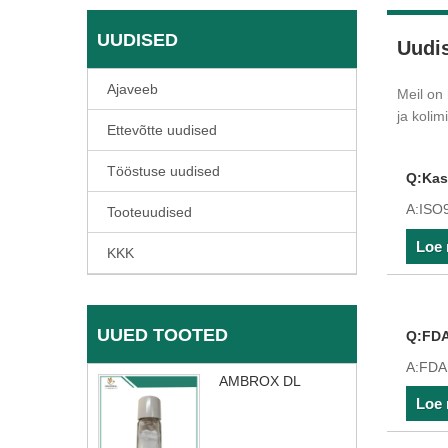
UUDISED
Uudi
Ajaveeb
Meil on
ja kolim
Ettevõtte uudised
Tööstuse uudised
Q:Kas
A:ISO
Tooteuudised
Loe
KKK
UUED TOOTED
Q:FDA
A:FDA
AMBROX DL
Loe