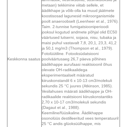
metaan) tekkimine viitab sellele, et
äädikhape ja võib-olla ka muud jäätmete
koostisosad lagunesid mikroorganismide
poolt anaeroobselt (Leenheer et al., 1976).
Taim. 2-tunnise fumigatsiooniperioodi
jooksul kogutud andmete põhjal olid EC50
väärtused lutserni, sojaoa, nisu, tubaka ja
maisi puhul vastavalt 7,8, 20,1, 23,3, 41,2
ja 50,1 mg/m3 (Thompson et al., 1979).
Fotolüütiline. Fotooksüdatsiooni
Keskkonna saatus
poolväärtusaeg 26,7 päeva põhines
äädikhappe aurufaasi reaktsioonil õhus
olevate OH-radikaalidega
eksperimentaalselt määratud
kiiruskonstandil 6 x 10-13 cm3/molekuli
sekundis 25 °C juures (Atkinson, 1985).
Vesilahuses määrati äädikhappe ja OH-
radikaalide reaktsiooni kiiruskonstantiks
2,70 x 10-17 cm3/molekuli sekundis
(Dagaut et al., 1988).
Keemiline/füüsikaline. Äädikhappe
osonolüüs destilleeritud vees temperatuuril
25 °C andis glüoksüülhappe, mis