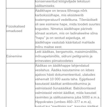
konserveeritud köögiviljade tekstuuri
säilitamiseks.
Äädikhape on terava lõhnaga nõrk
karboksüülhape, mis eksisteerib
toatemperatuuril vedelikuna. Tõenäoliselt
oli see esimene hape, mida toodeti suurtes
Füüsikalised
kogustes. Nimetus äädikhape pärineb
omadused
sõnast acetum, mis on ladinakeelne sõna
"hapu" ja on seotud asjaoluga, et
äädikhape vastutab kääritatud mahlade
mõru maitse eest.
Leiti äädikas, bergamotis, maisimündiõlis,
Esinemine
mõruapelsiniõlis, sidruni petitgrainis ja
erinevates piimatoodetes
Äädikas on äädikhappe lahjendatud
vesilahus. Äädika kasutamine on iidses
ajaloos hästi dokumenteeritud, ulatudes
vähemalt 10 000 aasta taha. Egiptlased
kasutasid äädikat antibiootikumina ja
valmistasid õunaäädikat. Babüloonlased
valmistasid veinist äädikat, mida kasutati
ravimites ja säilitusainena juba 5000 e.m.a.
Hippokrates (umbes 460–377 e.m.a),
tuntud kui "meditsiini isa", kasutas äädikat