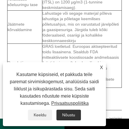
(ITSL) on 1200 μg/m3 (1-tunnine
sõeluuringu tase
keskmistamisaeg).
Lahustage või segage materjal põleva
lahustiga ja põletage keemilises
Jäätmete
põletusahjus, mis on varustatud järelpõleti
kõrvaldamine
ja gaasipesuriga. Järgida tuleb kõiki
föderaalseid, osariigi ja kohalikke
keskkonnaeeskirju
GRAS loetletud. Euroopas aktsepteeritud
toidu lisaainena. Sisaldub FDA
mitteaktiivsete koostisosade andmebaasis
Regulatiivne
(süstid, nina-, oftalmoloogilised ja
X
staatus
suukaudsed preparaadid). Sisaldub
Ühendkuningriigis litsentseeritud
Kasutame küpsiseid, et pakkuda teile
parenteraalsete ja mitteparenteraalsete
paremat sirvimiskogemust, analüüsida saidi
preparaatide hulgas
liiklust ja isikupärastada sisu. Seda saiti
kasutades nõustute meie küpsiste
Valmistamistooted ja toorained
kasutamisega.
Privaatsuspoliitika
Etanool-->metanool-->lämmastik--
Keeldu
Nõustu
>jodometaan-->hapnik-->aktiivsüsi-->süsinik-
->kaaliumdikromaat-->võihape--