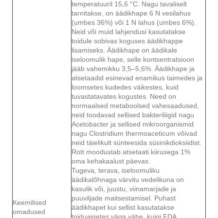
temperatuuril 15,6 °C. Nagu tavaliselt
tarnitakse, on äädikhape 6 N vesilahus
(umbes 36%) või 1 N lahus (umbes 6%).
Neid või muid lahjendusi kasutatakse
toidule sobivas koguses äädikhappe
lisamiseks. Äädikhape on äädikale
iseloomulik hape, selle kontsentratsioon
jääb vahemikku 3,5–5,6%. Äädikhape ja
atsetaadid esinevad enamikus taimedes ja
loomsetes kudedes väikestes, kuid
tuvastatavates kogustes. Need on
normaalsed metaboolsed vahesaadused,
neid toodavad sellised bakteriliigid nagu
Acetobacter ja sellised mikroorganismid
nagu Clostridium thermoaceticum võivad
neid täielikult sünteesida süsinikdioksiidist.
Rott moodustab atsetaati kiirusega 1%
oma kehakaalust päevas.
Tugeva, terava, iseloomuliku
äädikalõhnaga värvitu vedelikuna on
kasulik või, juustu, viinamarjade ja
puuviljade maitsestamisel. Puhast
Keemilised
äädikhapet kui sellist kasutatakse
omadused
toiduainetes väga vähe, kuigi FDA