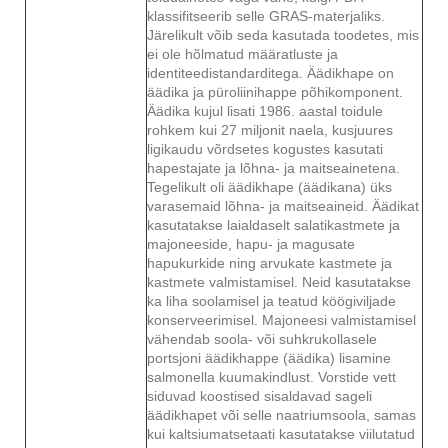
klassifitseerib selle GRAS-materjaliks.
Järelikult võib seda kasutada toodetes, mis
ei ole hõlmatud määratluste ja
identiteedistandarditega. Äädikhape on
äädika ja püroliinihappe põhikomponent.
Äädika kujul lisati 1986. aastal toidule
rohkem kui 27 miljonit naela, kusjuures
ligikaudu võrdsetes kogustes kasutati
hapestajate ja lõhna- ja maitseainetena.
Tegelikult oli äädikhape (äädikana) üks
varasemaid lõhna- ja maitseaineid. Äädikat
kasutatakse laialdaselt salatikastmete ja
majoneeside, hapu- ja magusate
hapukurkide ning arvukate kastmete ja
kastmete valmistamisel. Neid kasutatakse
ka liha soolamisel ja teatud köögiviljade
konserveerimisel. Majoneesi valmistamisel
vähendab soola- või suhkrukollasele
portsjoni äädikhappe (äädika) lisamine
salmonella kuumakindlust. Vorstide vett
siduvad koostised sisaldavad sageli
äädikhapet või selle naatriumsoola, samas
kui kaltsiumatsetaati kasutatakse viilutatud