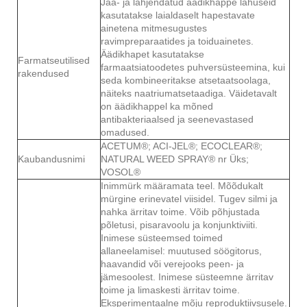
Jää- ja lahjendatud äädikhappe lahuseid
kasutatakse laialdaselt hapestavate
ainetena mitmesugustes
ravimpreparaatides ja toiduainetes.
Äädikhapet kasutatakse
Farmatseutilised
farmaatsiatoodetes puhversüsteemina, kui
rakendused
seda kombineeritakse atsetaatsoolaga,
näiteks naatriumatsetaadiga. Väidetavalt
on äädikhappel ka mõned
antibakteriaalsed ja seenevastased
omadused.
ACETUM®; ACI-JEL®; ECOCLEAR®;
Kaubandusnimi
NATURAL WEED SPRAY® nr Üks;
VOSOL®
Inimmürk määramata teel. Mõõdukalt
mürgine erinevatel viisidel. Tugev silmi ja
nahka ärritav toime. Võib põhjustada
põletusi, pisaravoolu ja konjunktiviiti.
Inimese süsteemsed toimed
allaneelamisel: muutused söögitorus,
haavandid või verejooks peen- ja
jämesoolest. Inimese süsteemne ärritav
toime ja limaskesti ärritav toime.
Eksperimentaalne mõju reproduktiivsusele.