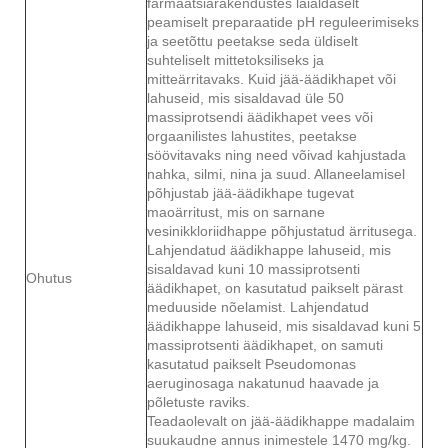
farmaatsiarakendustes laialdaselt
peamiselt preparaatide pH reguleerimiseks
ja seetõttu peetakse seda üldiselt
suhteliselt mittetoksiliseks ja
mitteärritavaks. Kuid jää-äädikhapet või
lahuseid, mis sisaldavad üle 50
massiprotsendi äädikhapet vees või
orgaanilistes lahustites, peetakse
söövitavaks ning need võivad kahjustada
nahka, silmi, nina ja suud. Allaneelamisel
põhjustab jää-äädikhape tugevat
maoärritust, mis on sarnane
vesinikkloriidhappe põhjustatud ärritusega.
Lahjendatud äädikhappe lahuseid, mis
sisaldavad kuni 10 massiprotsenti
Ohutus
äädikhapet, on kasutatud paikselt pärast
meduuside nõelamist. Lahjendatud
äädikhappe lahuseid, mis sisaldavad kuni 5
massiprotsenti äädikhapet, on samuti
kasutatud paikselt Pseudomonas
aeruginosaga nakatunud haavade ja
põletuste raviks.
Teadaolevalt on jää-äädikhappe madalaim
suukaudne annus inimestele 1470 mg/kg.