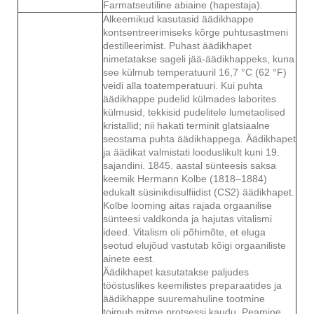
Farmatseutiline abiaine (hapestaja).
Alkeemikud kasutasid äädikhappe
kontsentreerimiseks kõrge puhtusastmeni
destilleerimist. Puhast äädikhapet
nimetatakse sageli jää-äädikhappeks, kuna
see külmub temperatuuril 16,7 °C (62 °F)
veidi alla toatemperatuuri. Kui puhta
äädikhappe pudelid külmades laborites
külmusid, tekkisid pudelitele lumetaolised
kristallid; nii hakati terminit glatsiaalne
seostama puhta äädikhappega. Äädikhapet
ja äädikat valmistati looduslikult kuni 19.
sajandini. 1845. aastal sünteesis saksa
keemik Hermann Kolbe (1818–1884)
edukalt süsinikdisulfiidist (CS2) äädikhapet.
Kolbe looming aitas rajada orgaanilise
sünteesi valdkonda ja hajutas vitalismi
ideed. Vitalism oli põhimõte, et eluga
seotud elujõud vastutab kõigi orgaaniliste
ainete eest.
Äädikhapet kasutatakse paljudes
tööstuslikes keemilistes preparaatides ja
äädikhappe suuremahuline tootmine
toimub mitme protsessi kaudu. Peamine