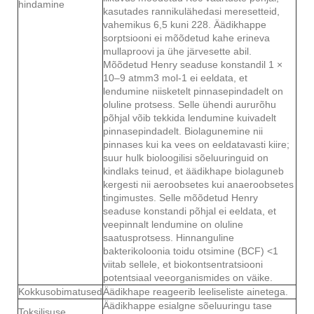
hindamine
kasutades rannikulähedasi meresetteid,
vahemikus 6,5 kuni 228. Äädikhappe
sorptsiooni ei mõõdetud kahe erineva
mullaproovi ja ühe järvesette abil.
Mõõdetud Henry seaduse konstandil 1 ×
10–9 atmm3 mol-1 ei eeldata, et
lendumine niisketelt pinnasepindadelt on
oluline protsess. Selle ühendi aururõhu
põhjal võib tekkida lendumine kuivadelt
pinnasepindadelt. Biolagunemine nii
pinnases kui ka vees on eeldatavasti kiire;
suur hulk bioloogilisi sõeluuringuid on
kindlaks teinud, et äädikhape biolaguneb
kergesti nii aeroobsetes kui anaeroobsetes
tingimustes. Selle mõõdetud Henry
seaduse konstandi põhjal ei eeldata, et
veepinnalt lendumine on oluline
saatusprotsess. Hinnanguline
bakterikoloonia toidu otsimine (BCF) <1
viitab sellele, et biokontsentratsiooni
potentsiaal veeorganismides on väike.
Kokkusobimatused
Äädikhape reageerib leeliseliste ainetega.
Äädikhappe esialgne sõeluuringu tase
Toksilisuse