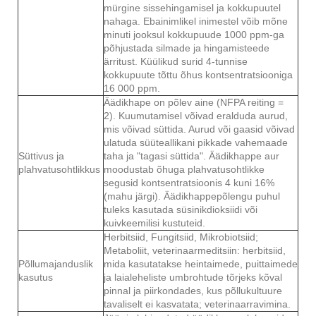
mürgine sissehingamisel ja kokkupuutel
nahaga. Ebainimlikel inimestel võib mõne
minuti jooksul kokkupuude 1000 ppm-ga
põhjustada silmade ja hingamisteede
ärritust. Küülikud surid 4-tunnise
kokkupuute tõttu õhus kontsentratsiooniga
16 000 ppm.
Äädikhape on põlev aine (NFPA reiting =
2). Kuumutamisel võivad eralduda aurud,
mis võivad süttida. Aurud või gaasid võivad
ulatuda süüteallikani pikkade vahemaade
Süttivus ja
taha ja "tagasi süttida". Äädikhappe aur
plahvatusohtlikkus
moodustab õhuga plahvatusohtlikke
segusid kontsentratsioonis 4 kuni 16%
(mahu järgi). Äädikhappepõlengu puhul
tuleks kasutada süsinikdioksiidi või
kuivkeemilisi kustuteid.
Herbitsiid, Fungitsiid, Mikrobiotsiid;
Metaboliit, veterinaarmeditsiin: herbitsiid,
Põllumajanduslik
mida kasutatakse heintaimede, puittaimede
kasutus
ja laialeheliste umbrohtude tõrjeks kõval
pinnal ja piirkondades, kus põllukultuure
tavaliselt ei kasvatata; veterinaarravimina.