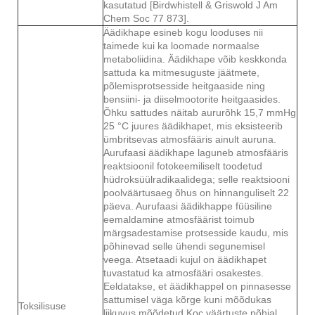
kasutatud [Birdwhistell & Griswold J Am
Chem Soc 77 873].
Äädikhape esineb kogu looduses nii
taimede kui ka loomade normaalse
metaboliidina. Äädikhape võib keskkonda
sattuda ka mitmesuguste jäätmete,
põlemisprotsesside heitgaaside ning
bensiini- ja diiselmootorite heitgaasides.
Õhku sattudes näitab aururõhk 15,7 mmHg
25 °C juures äädikhapet, mis eksisteerib
ümbritsevas atmosfääris ainult auruna.
Aurufaasi äädikhape laguneb atmosfääris
reaktsioonil fotokeemiliselt toodetud
hüdroksüülradikaalidega; selle reaktsiooni
poolväärtusaeg õhus on hinnanguliselt 22
päeva. Aurufaasi äädikhappe füüsiline
eemaldamine atmosfäärist toimub
märgsadestamise protsesside kaudu, mis
põhinevad selle ühendi segunemisel
veega. Atsetaadi kujul on äädikhapet
tuvastatud ka atmosfääri osakestes.
Eeldatakse, et äädikhappel on pinnasesse
sattumisel väga kõrge kuni mõõdukas
Toksilisuse
liikuvus mõõdetud Koc väärtuste põhjal,