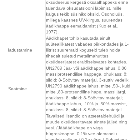
oksüdeerus kergesti oksaalhappeks enne
täiendava oksüdatsiooni läbimist, mille
käigus tekib süsinikdioksiid. Osonolüüs,
millega kaasnes UV-kiirgus, suurendas
äädikhappe eemaldamist (Kuo et al.,
1977).
Äädikhapet tohib kasutada ainult
süüteallikatest vabades piirkondades ja 1-
ladustamine
liitrist suuremaid koguseid tuleb hoida
tihedalt suletud metallmahutites
oksüdeerijatest eraldiseisvates kohtades.
UN2789 Jää- või äädikhappe lahus, 0,80
massiprotsendilise happega, ohuklass: 8;
sildid: 8-Söövitav materjal, 3-süttiv vedelik.
UN2790 äädikhappe lahus, mitte ,50-, kuid
Saatmine
mitte ,80-protsendiline hape, massi järgi,
ohuklass: 8; sildid: 8-Söövitav materjal;
äädikhappe lahus, .10% ja ,50% massist,
ohuklass: 8; sildid: 8-Söövitav materjal
Tavalised lisandid on atseetaldehüüdi ja
muude oksüdeeritavate ainete jäljed ning
vesi. (Jäääädikhape on väga
hügroskoopne. 0,1% vee olemasolu
alandab selle m-t 0,2o võrra.) Puhastage