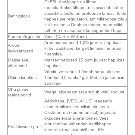
ChEBI: Äädikhape on lihtne
monokarboksüülhape, mis sisaldab kahte
süsinikku. Sellel on protoonse lahusti, toidu
Definitsioon
happesuse regulaatori, antimikroobse toidu
säilitusaine ja Daphnia magna metaboliidi
roll. See on atsetaadi konjugeeritud hape.
Kaubamärgi nimi
Vosol (Carter-Wallace).
Aroomiomadused 1,0% juures: hapukas
Aroomi
kirbe, äädikane, kergelt linnaseline pruuni
läviväärtused
nüansiga.
Maitseläve
Maitseomadused 15 ppm juures: hapukas,
väärtused
hapukas.
Värvitu vesilahus. Lõhnab nagu äädikas.
Üldine kirjeldus
Tihedus 8,8 naela / gal. Metalle ja kudesid
söövitav.
Õhu ja vee
Veega lahjendamisel eraldub veidi soojust.
reaktsioonid
Äädikhape, [VESILAHUS] reageerib
eksotermiliselt keemiliste alustega.
Oksüdeerub (kuumutamisel) tugevate
oksüdeerivate ainete toimel. Vees
lahustumine vähendab äädikhappe
Reaktiivsuse profiil
keemilist reaktsioonivõimet, 5%