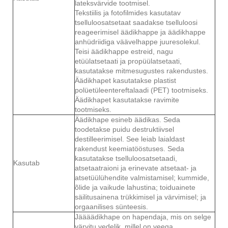
lateksvärvide tootmisel.
Tekstiilis ja fotofilmides kasutatav
tselluloosatsetaat saadakse tselluloosi
reageerimisel äädikhappe ja äädikhappe
anhüdriidiga väävelhappe juuresolekul.
Teisi äädikhappe estreid, nagu
etüülatsetaati ja propüülatsetaati,
kasutatakse mitmesugustes rakendustes.
Äädikhapet kasutatakse plastist
polüetüleentereftalaadi (PET) tootmiseks.
Äädikhapet kasutatakse ravimite
tootmiseks.
Äädikhape esineb äädikas. Seda
toodetakse puidu destruktiivsel
destilleerimisel. See leiab laialdast
rakendust keemiatööstuses. Seda
kasutatakse tselluloosatsetaadi,
Kasutab
atsetaatraioni ja erinevate atsetaat- ja
atsetüülühendite valmistamisel; kummide,
õlide ja vaikude lahustina; toiduainete
säilitusainena trükkimisel ja värvimisel; ja
orgaanilises sünteesis.
Jäääädikhape on hapendaja, mis on selge
värvitu vedelik, millel on veega