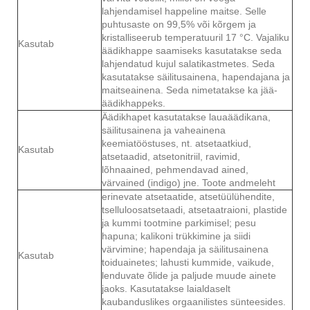
lahjendamisel happeline maitse. Selle
puhtusaste on 99,5% või kõrgem ja
kristalliseerub temperatuuril 17 °C. Vajaliku
Kasutab
äädikhappe saamiseks kasutatakse seda
lahjendatud kujul salatikastmetes. Seda
kasutatakse säilitusainena, hapendajana ja
maitseainena. Seda nimetatakse ka jää-
äädikhappeks.
Äädikhapet kasutatakse lauaäädikana,
säilitusainena ja vaheainena
keemiatööstuses, nt. atsetaatkiud,
Kasutab
atsetaadid, atsetonitriil, ravimid,
lõhnaained, pehmendavad ained,
värvained (indigo) jne. Toote andmeleht
erinevate atsetaatide, atsetüülühendite,
tselluloosatsetaadi, atsetaatraioni, plastide
ja kummi tootmine parkimisel; pesu
hapuna; kalikoni trükkimine ja siidi
värvimine; hapendaja ja säilitusainena
Kasutab
toiduainetes; lahusti kummide, vaikude,
lenduvate õlide ja paljude muude ainete
jaoks. Kasutatakse laialdaselt
kaubanduslikes orgaanilistes sünteesides.