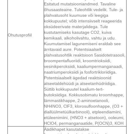
Esitatud mutatsiooniandmed. Tavaline
õhusaasteaine. Tuleohtlik vedelik. Tule- ja
plahvatusoht kuumuse või leegiga
kokkupuutel; võib intensiivselt reageerida
oksüdeerivate materjalidega. Tule
kustutamiseks kasutage CO2, kuiva
Ohutusprofiil
kemikaali, alkoholivahtu, vahtu ja udu.
Kuumutamisel lagunemiseni eraldab see
ärritavaid aure. Potentsiaalselt
plahvatusohtlik reaktsioon 5asidotetrasooli,
broompentafluoriidi, kroomtrioksiidi,
vesinikperoksiidi, kaaliumpermanganaadi,
naatriumperoksiidi ja fosfortrikloriidiga.
Potentsiaalselt ägedad reaktsioonid
atseetaldehüüdi ja atseetanhüdriidiga.
Süttib kokkupuutel kaalium-tert-
butoksiidiga. Kokkusobimatu kroomhappe,
lämmastikhappe, 2-aminoetanooli,
NH4NO3, ClF3, klorosulfoonhappe, (O3 +
diallüülmetüülkarbinooli), etpleendiamiini,
etüleenimiini, (HNO3 + atsetoon), ooleumi,
HClO4, permanganaatide, P(OCN)3, KOH
Äädikhapet kasutatakse