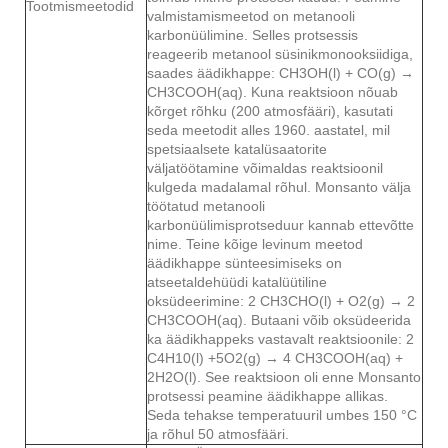
Tootmismeetodid
valmistamismeetod on metanooli
karbonüülimine. Selles protsessis
reageerib metanool süsinikmonooksiidiga,
saades äädikhappe: CH3OH(l) + CO(g) →
CH3COOH(aq). Kuna reaktsioon nõuab
kõrget rõhku (200 atmosfääri), kasutati
seda meetodit alles 1960. aastatel, mil
spetsiaalsete katalüsaatorite
väljatöötamine võimaldas reaktsioonil
kulgeda madalamal rõhul. Monsanto välja
töötatud metanooli
karbonüülimisprotseduur kannab ettevõtte
nime. Teine kõige levinum meetod
äädikhappe sünteesimiseks on
atseetaldehüüdi katalüütiline
oksüdeerimine: 2 CH3CHO(l) + O2(g) → 2
CH3COOH(aq). Butaani võib oksüdeerida
ka äädikhappeks vastavalt reaktsioonile: 2
C4H10(l) +5O2(g) → 4 CH3COOH(aq) +
2H2O(l). See reaktsioon oli enne Monsanto
protsessi peamine äädikhappe allikas.
Seda tehakse temperatuuril umbes 150 °C
ja rõhul 50 atmosfääri.