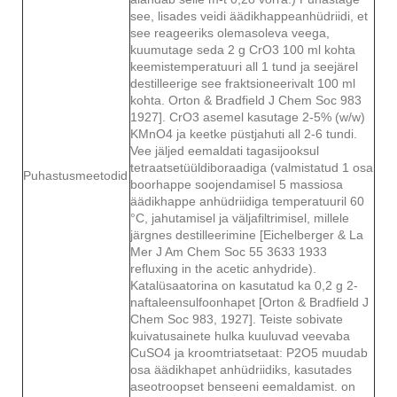
see, lisades veidi äädikhappeanhüdriidi, et
see reageeriks olemasoleva veega,
kuumutage seda 2 g CrO3 100 ml kohta
keemistemperatuuri all 1 tund ja seejärel
destilleerige see fraktsioneerivalt 100 ml
kohta. Orton & Bradfield J Chem Soc 983
1927]. CrO3 asemel kasutage 2-5% (w/w)
KMnO4 ja keetke püstjahuti all 2-6 tundi.
Vee jäljed eemaldati tagasijooksul
tetraatsetüüldiboraadiga (valmistatud 1 osa
Puhastusmeetodid
boorhappe soojendamisel 5 massiosa
äädikhappe anhüdriidiga temperatuuril 60
°C, jahutamisel ja väljafiltrimisel, millele
järgnes destilleerimine [Eichelberger & La
Mer J Am Chem Soc 55 3633 1933
refluxing in the acetic anhydride).
Katalüsaatorina on kasutatud ka 0,2 g 2-
naftaleensulfoonhapet [Orton & Bradfield J
Chem Soc 983, 1927]. Teiste sobivate
kuivatusainete hulka kuuluvad veevaba
CuSO4 ja kroomtriatsetaat: P2O5 muudab
osa äädikhapet anhüdriidiks, kasutades
aseotroopset benseeni eemaldamist. on