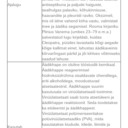
Ajalugu
antiseptikuna ja paljude haiguste,
sealhulgas palaviku, kõhukinnisuse,
haavandite ja pleuriidi raviks. Oksümeli,
mis oli iidne vahend köha vastu, valmistati
mee ja äädika segamisel. Rooma kirjaniku
Plinius Vanema (umbes 23–79 e.m.a.)
salvestatud lugu kirjeldab, kuidas
Cleopatra, püüdes lavastada kõigi aegade
kõige kallimat einet, lahustas äädikaveinis
kõrvarõngast pärlid ja jõi kihlveo võitmiseks
saadud lahuse.
Äädikhape on oluline tööstuslik kemikaal.
Äädikhappe reageerimisel
hüdroksüülrühma sisaldavate ühenditega,
eriti alkoholidega, moodustuvad
atsetaatestrid. Äädikhappe suurim
kasutusala on vinüülatsetaadi tootmine.
Vinüülatsetaati saab toota atsetüleeni ja
äädikhappe reaktsioonil. Seda toodetakse
ka etüleenist ja äädikhappest.
Vinüülatsetaat polümeriseeritakse
polüvinüülatsetaadiks (PVA), mida
kasutatakse kiudude, kilede, liimide ja
Kasutab