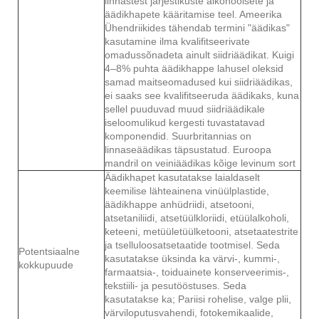
linnastest järjestikuste alkohoolsete ja
äädikhapete kääritamise teel. Ameerika
Ühendriikides tähendab termini "äädikas"
kasutamine ilma kvalifitseerivate
omadussõnadeta ainult siidriäädikat. Kuigi
4–8% puhta äädikhappe lahusel oleksid
samad maitseomadused kui siidriäädikas,
ei saaks see kvalifitseeruda äädikaks, kuna
sellel puuduvad muud siidriäädikale
iseloomulikud kergesti tuvastatavad
komponendid. Suurbritannias on
linnaseäädikas täpsustatud. Euroopa
mandril on veiniäädikas kõige levinum sort
Äädikhapet kasutatakse laialdaselt
keemilise lähteainena vinüülplastide,
äädikhappe anhüdriidi, atsetooni,
atsetaniliidi, atsetüülkloriidi, etüülalkoholi,
keteeni, metüületüülketooni, atsetaatestrite
ja tselluloosatsetaatide tootmisel. Seda
Potentsiaalne
kasutatakse üksinda ka värvi-, kummi-,
kokkupuude
farmaatsia-, toiduainete konserveerimis-,
tekstiili- ja pesutööstuses. Seda
kasutatakse ka; Pariisi rohelise, valge plii,
värviloputusvahendi, fotokemikaalide,