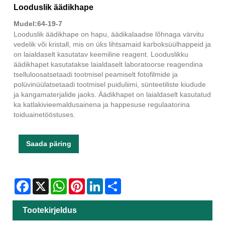
Looduslik äädikhape
Mudel:64-19-7
Looduslik äädikhape on hapu, äädikalaadse lõhnaga värvitu
vedelik või kristall, mis on üks lihtsamaid karboksüülhappeid ja
on laialdaselt kasutatav keemiline reagent. Looduslikku
äädikhapet kasutatakse laialdaselt laboratoorse reagendina
tselluloosatsetaadi tootmisel peamiselt fotofilmide ja
polüvinüülatsetaadi tootmisel puiduliimi, sünteetiliste kiudude
ja kangamaterjalide jaoks. Äädikhapet on laialdaselt kasutatud
ka katlakivieemaldusainena ja happesuse regulaatorina
toiduainetööstuses.
Saada päring
Facebook
X
WhatsApp
Pinterest
LinkedIn
Share
Tootekirjeldus