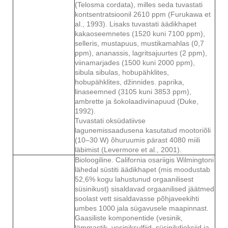
(Telosma cordata), milles seda tuvastati
kontsentratsioonil 2610 ppm (Furukawa et
al., 1993). Lisaks tuvastati äädikhapet
kakaoseemnetes (1520 kuni 7100 ppm),
selleris, mustapuus, mustikamahlas (0,7
ppm), ananassis, lagritsajuurtes (2 ppm),
viinamarjades (1500 kuni 2000 ppm),
sibula sibulas, hobupähklites,
hobupähklites, džinnides. paprika,
linaseemned (3105 kuni 3853 ppm),
ambrette ja šokolaadiviinapuud (Duke,
1992).
Tuvastati oksüdatiivse
lagunemissaadusena kasutatud mootoriõli
(10–30 W) õhuruumis pärast 4080 miili
läbimist (Levermore et al., 2001).
Bioloogiline. California osariigis Wilmingtoni
lähedal süstiti äädikhapet (mis moodustab
52,6% kogu lahustunud orgaanilisest
süsinikust) sisaldavad orgaanilised jäätmed
soolast vett sisaldavasse põhjaveekihti
umbes 1000 jala sügavusele maapinnast.
Gaasiliste komponentide (vesinik,
lämmastik, vesiniksulfiid, süsinikdioksiid ja