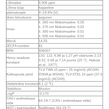
Lõhnalävi
0,006 ppm
Lõhna tüüp
happeline
plahvatuspiir
4–19,9% (V)
Vees lahustuvus
segunev
λ: 260 nm Maksimaalne: 0,05
λ: 270 nm Maksimaalne: 0,02
λmax
λ: 300 nm Maksimaalne: 0,01
λ: 500 nm Maksimaalne: 0,01
Merck
14,55
JECFA number
81
BRN
506007
133, 122, 6,88 ja 1,27 pH väärtuste 2,13,
Henry seaduse
3,52, 5,68 ja 7,14 juures (25 °C, Hakuta
konstant
et al., 1977)
TLV-TWA 10 ppm～25 mg/m3) (ACGIH,
Kokkupuute piirid
OSHA ja MSHA); TLV-STEL 15 ppm (37,5
mg/m3) (ACGIH).
Dielektriline konstant
4,1 (2 ℃)
Stabiilsus:
Muutuv
LogP
-0,170
CAS-i andmebaasi
64-19-7 (CAS-i andmebaasi viide)
viide
NIST-i keemiaviited
Äädikhape (64-19-7)