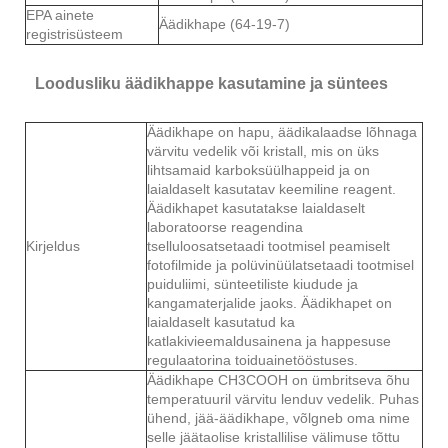
EPA ainete
Äädikhape (64-19-7)
registrisüsteem
Loodusliku äädikhappe kasutamine ja süntees
Äädikhape on hapu, äädikalaadse lõhnaga
värvitu vedelik või kristall, mis on üks
lihtsamaid karboksüülhappeid ja on
laialdaselt kasutatav keemiline reagent.
Äädikhapet kasutatakse laialdaselt
laboratoorse reagendina
Kirjeldus
tselluloosatsetaadi tootmisel peamiselt
fotofilmide ja polüvinüülatsetaadi tootmisel
puiduliimi, sünteetiliste kiudude ja
kangamaterjalide jaoks. Äädikhapet on
laialdaselt kasutatud ka
katlakivieemaldusainena ja happesuse
regulaatorina toiduainetööstuses.
Äädikhape CH3COOH on ümbritseva õhu
temperatuuril värvitu lenduv vedelik. Puhas
ühend, jää-äädikhape, võlgneb oma nime
selle jäätaolise kristallilise välimuse tõttu