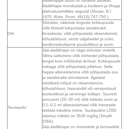
äädikhappe lahus on tavaline äädikas.
Äädikhape moodustab p-ksüleeni ja õhuga
plahvatusohtlikke segusid (Shraer, B.I.
1970. Khim. Prom. 46(10):747-750.).
Söövitav; väikeste koguste kokkupuude
võib tõsiselt kahjustada seedetrakti
Oht
limaskesta; võib põhjustada oksendamist,
kõhulahtisust, verist väljaheidet ja uriini;
kardiovaskulaarne puudulikkus ja surm.
Jää-äädikhape on väga söövitav vedelik.
Silma sattumine võib inimestel põhjustada
kerget kuni mõõdukat ärritust. Kokkupuude
nahaga võib põhjustada põletusi. Selle
happe allaneelamine võib põhjustada suu
ja seedetrakti söövitamist. Ägedad
toksilised mõjud on oksendamine,
kõhulahtisus, haavandid või verejooksud
soolestikust ja vereringe kollaps. Suurest
annusest (20–30 ml) võib tekkida surm ja
0,1–0,2 ml allaneelamisel võib inimesele
Terviseoht
tekkida toksiline toime. Suukaudne LD50
väärtus rottidel on 3530 mg/kg (Smyth
1956).
Jää-äädikhape on inimestele ja loomadele