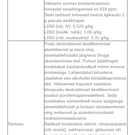
Väikseim surmav kontsentratsioon
inimestel sissehingamisel on 816 ppm.
Siiski tarbivad inimesed toidust ligikaudu 1
g päevas äädikhapet.
LD50 (hiir, IV): 0,525 g/kg
LD50 (küülik, nahk): 1,06 g/kg
LD50 (rott, suukaudne): 3,31 g/kg
Puidu destruktiivsel destilleerimisel
atsetüleenist ja veest ning
atseetaldehüüdist järgneva õhuga
oksüdeerimise teel. Puhast äädikhapet
toodetakse kaubanduslikult mitme erineva
protsessiga. Lahjendatud lahustena
saadakse see alkoholist kiiräädikaprotsessi
abil. Väiksemad kogused saadakse
kõvapuidu destruktiivsel destilleerimisel
saadud püroliinhappevedelikest. Seda
toodetakse sünteetiliselt suure saagisega
atseetaldehüüdi ja butaani oksüdeerimisel
ning metanooli ja süsinikmonooksiidi
reaktsioonisaadusena
Süntees
Äädikaid toodetakse siidrist, viinamarjadest
(või veinist), sahharoosist, glükoosist või