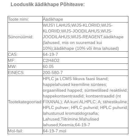
Looduslik äädikhape Põhiteave:
Toote nimi:
Äädikhape
WIJS'I LAHUS;WIJS-KLORIID;WIJS-
KLORIID;WIJS-JOODILAHUS;WIJS-
Sünonüümid:
JOODILAHUS;WIJS-REAGENT;äädikhape
(lahused, mis on suuremad kui
10%);äädikhape (10% või ilma lahused)
CAS:
64-19-7
MF:
C2H4O2
MW:
60.05
EINECS:
200-580-7
HPLC ja LCMS liikuva faasi lisand;
happelahused keemiline süntees;
orgaanilised happed; sünteetilised reaktiivid;
happekontsentraadid; kontsentraadid (nt
Tootekategooriad:
FIXANAL); AA kuni ALHPLC; A; tähestikuline;
HPLC puhver; HPLC puhvrid; HPLC puhvrid;
lahustunud kromatidograafia;
Lahused;Tiitrimine;Mahulised
lahused;Keemia;64-19-7
Mol-fail:
64-19-7.mol