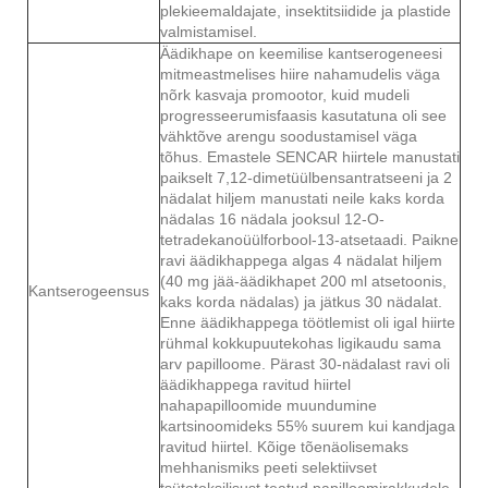
plekieemaldajate, insektitsiidide ja plastide
valmistamisel.
Äädikhape on keemilise kantserogeneesi
mitmeastmelises hiire nahamudelis väga
nõrk kasvaja promootor, kuid mudeli
progresseerumisfaasis kasutatuna oli see
vähktõve arengu soodustamisel väga
tõhus. Emastele SENCAR hiirtele manustati
paikselt 7,12-dimetüülbensantratseeni ja 2
nädalat hiljem manustati neile kaks korda
nädalas 16 nädala jooksul 12-O-
tetradekanoüülforbool-13-atsetaadi. Paikne
ravi äädikhappega algas 4 nädalat hiljem
(40 mg jää-äädikhapet 200 ml atsetoonis,
Kantserogeensus
kaks korda nädalas) ja jätkus 30 nädalat.
Enne äädikhappega töötlemist oli igal hiirte
rühmal kokkupuutekohas ligikaudu sama
arv papilloome. Pärast 30-nädalast ravi oli
äädikhappega ravitud hiirtel
nahapapilloomide muundumine
kartsinoomideks 55% suurem kui kandjaga
ravitud hiirtel. Kõige tõenäolisemaks
mehhanismiks peeti selektiivset
tsütotoksilisust teatud papilloomirakkudele