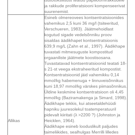
ja rakkude proliferatsiooni kompenseerivat
suurenemist.
Esineb olmereovees kontsentratsioonides
vahemikus 2,5 kuni 36 mg/l (tsiteeritud,
Verschueren, 1983). Jäätmehoidlast
kogutud sigade vedelsõnniku proov
sisaldas äädikhapet kontsentratsioonis
639,9 mg/L (Zahn et al., 1997). Äädikhape
tuvastati mitmesuguste kompostitud
orgaaniliste jäätmete koostisosana.
Tuvastatavad kontsentratsioonid teatati 18-
s 21-st veega ekstraheeritud kompostist.
Kontsentratsioonid jäid vahemikku 0,14
mmol/kg habemenuga + linnuveisõnnikus
kuni 18,97 mmol/kg värskes piimasõnnikus.
Üldine keskmine kontsentratsioon oli 4,45
mmol/kg (Baziramakenga ja Simard, 1998).
Äädikhape tekkis, kui atseetaldehüüdi
hapniku juuresolekul toatemperatuuril
pidevalt kiiritati (λ >2200 ?) (Johnston ja
Allikas
Heicklen, 1964).
Äädikhape esineb looduslikult paljudes
taimeliikides, sealhulgas Merrilli lilledes