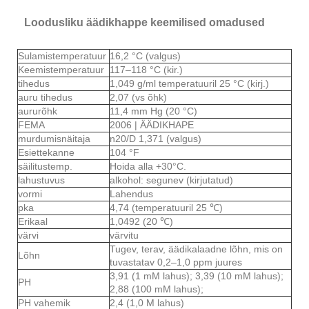
Loodusliku äädikhappe keemilised omadused
Sulamistemperatuur
16,2 °C (valgus)
Keemistemperatuur
117–118 °C (kir.)
tihedus
1,049 g/ml temperatuuril 25 °C (kirj.)
auru tihedus
2,07 (vs õhk)
aururõhk
11,4 mm Hg (20 °C)
FEMA
2006 | ÄÄDIKHAPE
murdumisnäitaja
n20/D 1,371 (valgus)
Esiettekanne
104 °F
säilitustemp.
Hoida alla +30°C.
lahustuvus
alkohol: segunev (kirjutatud)
vormi
Lahendus
pka
4,74 (temperatuuril 25 ℃)
Erikaal
1,0492 (20 ℃)
värvi
värvitu
Tugev, terav, äädikalaadne lõhn, mis on
Lõhn
tuvastatav 0,2–1,0 ppm juures
3,91 (1 mM lahus); 3,39 (10 mM lahus);
PH
2,88 (100 mM lahus);
PH vahemik
2,4 (1,0 M lahus)