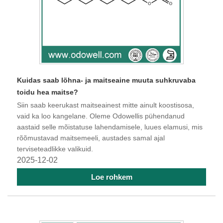
Kuidas saab lõhna- ja maitseaine muuta suhkruvaba
toidu hea maitse?
Siin saab keerukast maitseainest mitte ainult koostisosa,
vaid ka loo kangelane. Oleme Odowellis pühendanud
aastaid selle mõistatuse lahendamisele, luues elamusi, mis
rõõmustavad maitsemeeli, austades samal ajal
terviseteadlikke valikuid.
2025-12-02
Loe rohkem