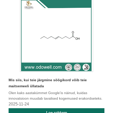
Mis siis, kui teie järgmine söögikord võib teie
maitsemeeli üllatada
Olen kaks aastakümmet Google'is näinud, kuidas
innovatsioon muudab tavalised kogemused erakordseteks.
2025-11-24
Loe rohkem