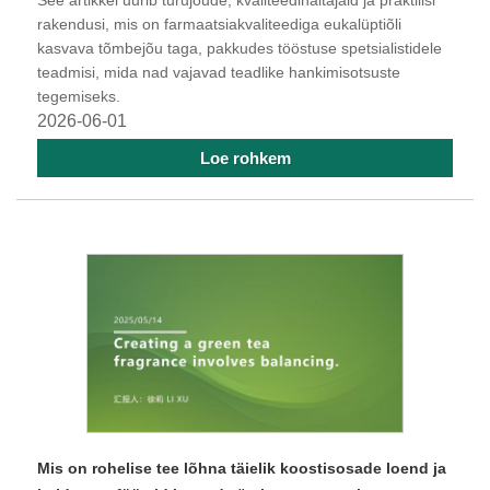
See artikkel uurib turujõude, kvaliteedinäitajaid ja praktilisi
rakendusi, mis on farmaatsiakvaliteediga eukalüptiõli
kasvava tõmbejõu taga, pakkudes tööstuse spetsialistidele
teadmisi, mida nad vajavad teadlike hankimisotsuste
tegemiseks.
2026-06-01
Loe rohkem
Mis on rohelise tee lõhna täielik koostisosade loend ja