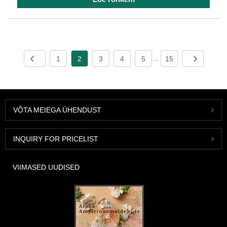
1
2
3
4
5
15
...
VÕTA MEIEGA ÜHENDUST
INQUIRY FOR PRICELIST
VIIMASED UUDISED