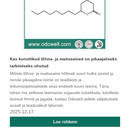
Kas kunstlikud lõhna- ja maitseained on pikaajaliseks
tarbimiseks ohutud
Mõiste lõhna- ja maitseaine hõlmab suurt hulka aineid ja
nende pikaajaline toime on teadlaste ja
toitumisspetsialistide seas endiselt kuum teema. Täna
tahan ma sellesse teemasse sügavale sukelduda, käsitleda
levinud hirme ja jagada, kuidas Odowell sellele väljakutsele
ausalt ja teaduslikult läheneb.
2025-12-17
Loe rohkem