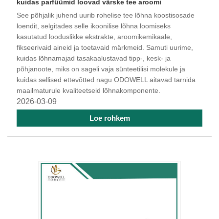
kuidas parfüümid loovad värske tee aroomi
See põhjalik juhend uurib rohelise tee lõhna koostisosade
loendit, selgitades selle ikoonilise lõhna loomiseks
kasutatud looduslikke ekstrakte, aroomikemikaale,
fikseerivaid aineid ja toetavaid märkmeid. Samuti uurime,
kuidas lõhnamajad tasakaalustavad tipp-, kesk- ja
põhjanoote, miks on sageli vaja sünteetilisi molekule ja
kuidas sellised ettevõtted nagu ODOWELL aitavad tarnida
maailmaturule kvaliteetseid lõhnakomponente.
2026-03-09
Loe rohkem