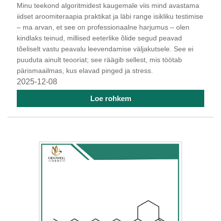
Minu teekond algoritmidest kaugemale viis mind avastama
iidset aroomiteraapia praktikat ja läbi range isikliku testimise
– ma arvan, et see on professionaalne harjumus – olen
kindlaks teinud, millised eeterlike õlide segud peavad
tõeliselt vastu peavalu leevendamise väljakutsele. See ei
puuduta ainult teooriat; see räägib sellest, mis töötab
pärismaailmas, kus elavad pinged ja stress.
2025-12-08
Loe rohkem