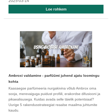
2025-03-14
Loe rohkem
Ambroxi valdamine - parfüümi juhend ajatu loomingu
kohta
Kaasaegse parfümeeria nurgakivina võlub Ambrox oma
sooja, merevaiguga puidust profiili, erakordse difusiooni ja
pikaealisusega. Kuidas avada selle täielik potentsiaal?
Uurige 5 rakendusstrateegiat reaalse maailma juhtumite
kaudu.