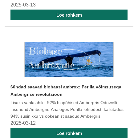
2025-03-13
Loe rohkem
60ndad saavad biobaasi ambrox: Perilla võimsusega
Ambergrise revolutsioon
Lisaks vaalajahile: 92% biopõhised Ambergris Odowelli
insenerid Ambergris-Analoges Perilla lehtedest, kallutades
94% süsinikku vs ookeanist saadud Ambergris.
2025-03-12
Loe rohkem