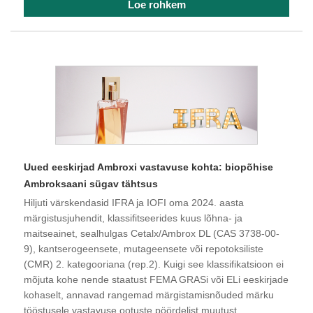
Loe rohkem
Uued eeskirjad Ambroxi vastavuse kohta: biopõhise
Ambroksaani sügav tähtsus
Hiljuti värskendasid IFRA ja IOFI oma 2024. aasta
märgistusjuhendit, klassifitseerides kuus lõhna- ja
maitseainet, sealhulgas Cetalx/Ambrox DL (CAS 3738-00-
9), kantserogeensete, mutageensete või repotoksiliste
(CMR) 2. kategooriana (rep.2). Kuigi see klassifikatsioon ei
mõjuta kohe nende staatust FEMA GRASi või ELi eeskirjade
kohaselt, annavad rangemad märgistamisnõuded märku
tööstusele vastavuse ootuste pöördelist muutust.