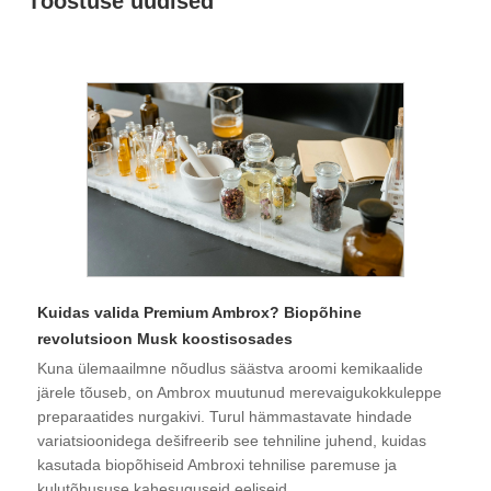
Tööstuse uudised
Kuidas valida Premium Ambrox? Biopõhine
revolutsioon Musk koostisosades
Kuna ülemaailmne nõudlus säästva aroomi kemikaalide
järele tõuseb, on Ambrox muutunud merevaigukokkuleppe
preparaatides nurgakivi. Turul hämmastavate hindade
variatsioonidega dešifreerib see tehniline juhend, kuidas
kasutada biopõhiseid Ambroxi tehnilise paremuse ja
kulutõhususe kahesuguseid eeliseid.