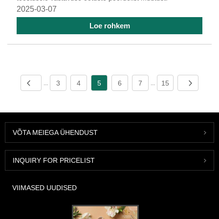
2025-03-07
Loe rohkem
3
4
5
6
7
15
...
...
VÕTA MEIEGA ÜHENDUST
INQUIRY FOR PRICELIST
VIIMASED UUDISED