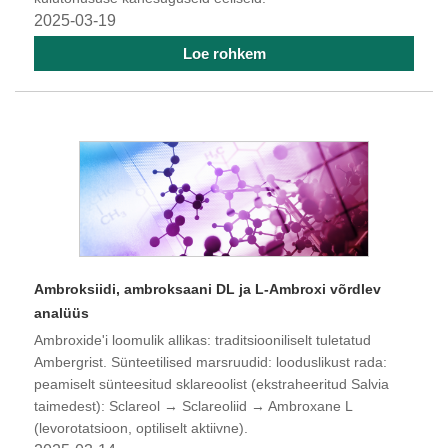
2025-03-19
Loe rohkem
Ambroksiidi, ambroksaani DL ja L-Ambroxi võrdlev
analüüs
Ambroxide'i loomulik allikas: traditsiooniliselt tuletatud
Ambergrist. Sünteetilised marsruudid: looduslikust rada:
peamiselt sünteesitud sklareoolist (ekstraheeritud Salvia
taimedest): Sclareol → Sclareoliid → Ambroxane L
(levorotatsioon, optiliselt aktiivne).