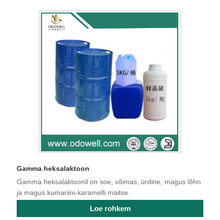
Gamma heksalaktoon
Gamma heksalaktoonil on soe, võimas, ürdine, magus lõhn
ja magus kumariini-karamelli maitse.
Loe rohkem