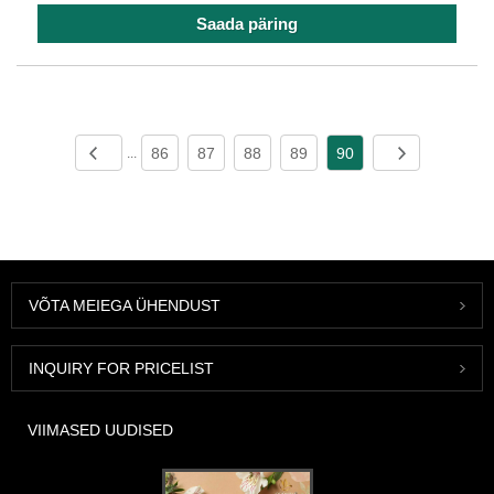
Saada päring
86
87
88
89
90
...
VÕTA MEIEGA ÜHENDUST
INQUIRY FOR PRICELIST
VIIMASED UUDISED