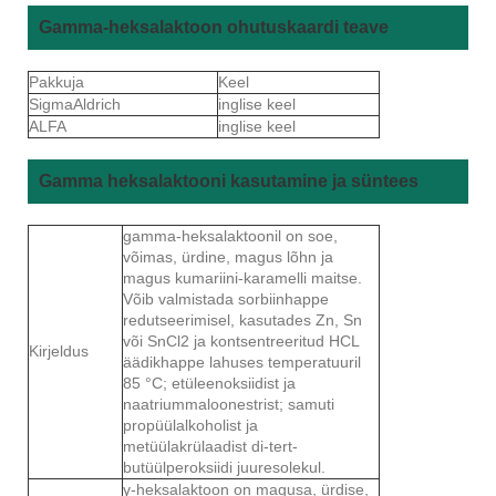
Gamma-heksalaktoon ohutuskaardi teave
Pakkuja
Keel
SigmaAldrich
inglise keel
ALFA
inglise keel
Gamma heksalaktooni kasutamine ja süntees
gamma-heksalaktoonil on soe,
võimas, ürdine, magus lõhn ja
magus kumariini-karamelli maitse.
Võib valmistada sorbiinhappe
redutseerimisel, kasutades Zn, Sn
või SnCl2 ja kontsentreeritud HCL
Kirjeldus
äädikhappe lahuses temperatuuril
85 °C; etüleenoksiidist ja
naatriummaloonestrist; samuti
propüülalkoholist ja
metüülakrülaadist di-tert-
butüülperoksiidi juuresolekul.
γ-heksalaktoon on magusa, ürdise,