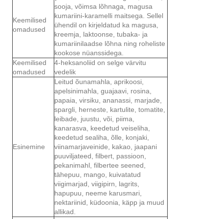
sooja, võimsa lõhnaga, magusa
kumariini-karamelli maitsega. Sellel
Keemilised
ühendil on kirjeldatud ka magusa,
omadused
kreemja, laktoonse, tubaka- ja
kumariinilaadse lõhna ning roheliste
kookose nüanssidega.
Keemilised
4-heksanoliid on selge värvitu
omadused
vedelik
Leitud õunamahla, aprikoosi,
apelsinimahla, guajaavi, rosina,
papaia, virsiku, ananassi, marjade,
spargli, herneste, kartulite, tomatite,
leibade, juustu, või, piima,
kanarasva, keedetud veiseliha,
keedetud sealiha, õlle, konjaki,
Esinemine
viinamarjaveinide, kakao, jaapani
puuviljateed, filbert, passioon,
pekanimahl, filbertee seened,
tähepuu, mango, kuivatatud
viigimarjad, viigipirn, lagrits,
hapupuu, neeme karusmari,
nektariinid, küdoonia, käpp ja muud
allikad.