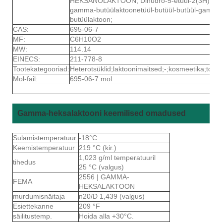
HEKSANOLAKTOON; Dihüdro-5-etüül-2(3H)-fur
gamma-butüülaktoonetüül-butüül-butüül-gamma
butüülaktoon;
CAS:
695-06-7
MF:
C6H10O2
MW:
114.14
EINECS:
211-778-8
Tootekategooriad:
Heterotsüklid;laktoonimaitsed;-;kosmeetika;toidu
Mol-fail:
695-06-7.mol
Gamma-heksalaktooni keemilised omadused
Sulamistemperatuur
-18°C
Keemistemperatuur
219 °C (kir.)
1,023 g/ml temperatuuril
tihedus
25 °C (valgus)
2556 | GAMMA-
FEMA
HEKSALAKTOON
murdumisnäitaja
n20/D 1,439 (valgus)
Esiettekanne
209 °F
säilitustemp.
Hoida alla +30°C.