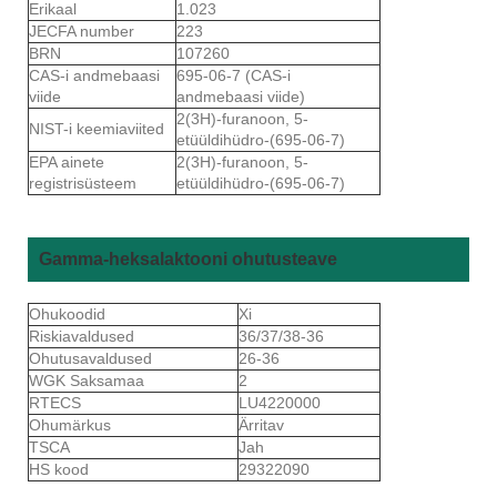
Erikaal
1.023
JECFA number
223
BRN
107260
CAS-i andmebaasi
695-06-7 (CAS-i
viide
andmebaasi viide)
2(3H)-furanoon, 5-
NIST-i keemiaviited
etüüldihüdro-(695-06-7)
EPA ainete
2(3H)-furanoon, 5-
registrisüsteem
etüüldihüdro-(695-06-7)
Gamma-heksalaktooni ohutusteave
Ohukoodid
Xi
Riskiavaldused
36/37/38-36
Ohutusavaldused
26-36
WGK Saksamaa
2
RTECS
LU4220000
Ohumärkus
Ärritav
TSCA
Jah
HS kood
29322090