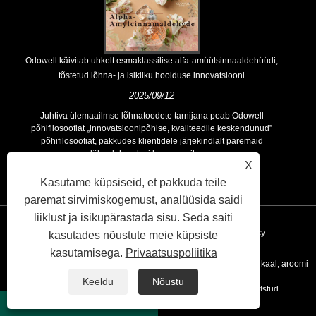
Odowell käivitab uhkelt esmaklassilise alfa-amüülsinnaaldehüüdi,
tõstetud lõhna- ja isikliku hoolduse innovatsiooni
2025/09/12
Juhtiva ülemaailmse lõhnatoodete tarnijana peab Odowell
põhifilosoofiat „innovatsioonipõhise, kvaliteedile keskendunud”
põhifilosoofiat, pakkudes klientidele järjekindlalt paremaid
lõhnalahendusi kogu maailmas.
X
Kasutame küpsiseid, et pakkuda teile
paremat sirvimiskogemust, analüüsida saidi
liiklust ja isikupärastada sisu. Seda saiti
Lingid
Sitemap
RSS
XML
Privacy Policy
kasutades nõustute meie küpsiste
kasutamisega.
Privaatsuspoliitika
Autoriõigus © 2020 Kunshan Odowell Co., Ltd - Hiina aroomi kemikaal, aroomi
Keeldu
Nõustu
koostisosade tootjad, eeterlike õli tarnijad Kõik õigused kaitstud.