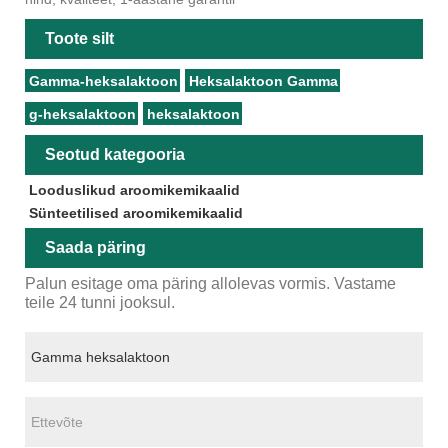
Toote silt
Gamma-heksalaktoon
Heksalaktoon Gamma
g-heksalaktoon
heksalaktoon
Seotud kategooria
Looduslikud aroomikemikaalid
Sünteetilised aroomikemikaalid
Saada päring
Palun esitage oma päring allolevas vormis. Vastame
teile 24 tunni jooksul.