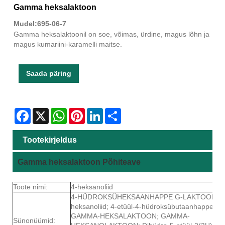
Gamma heksalaktoon
Mudel:695-06-7
Gamma heksalaktoonil on soe, võimas, ürdine, magus lõhn ja
magus kumariini-karamelli maitse.
Saada päring
Facebook
X
WhatsApp
Pinterest
LinkedIn
Share
Tootekirjeldus
Gamma heksalaktoon Põhiteave
Toote nimi:
4-heksanoliid
4-HÜDROKSÜHEKSAANHAPPE G-LAKTOON; 4
heksanoliid; 4-etüül-4-hüdroksübutaanhappe lak
GAMMA-HEKSALAKTOON; GAMMA-
Sünonüümid: