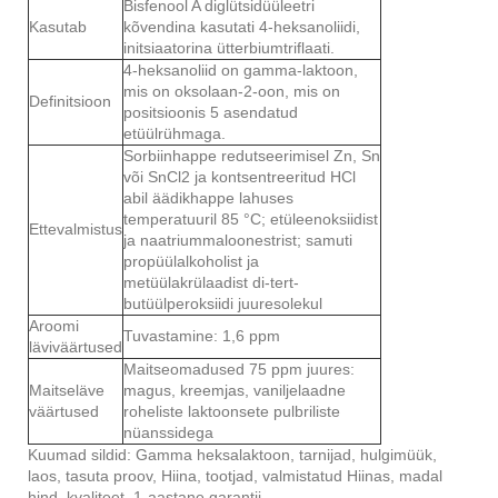
Bisfenool A diglütsidüüleetri
Kasutab
kõvendina kasutati 4-heksanoliidi,
initsiaatorina ütterbiumtriflaati.
4-heksanoliid on gamma-laktoon,
mis on oksolaan-2-oon, mis on
Definitsioon
positsioonis 5 asendatud
etüülrühmaga.
Sorbiinhappe redutseerimisel Zn, Sn
või SnCl2 ja kontsentreeritud HCl
abil äädikhappe lahuses
temperatuuril 85 °C; etüleenoksiidist
Ettevalmistus
ja naatriummaloonestrist; samuti
propüülalkoholist ja
metüülakrülaadist di-tert-
butüülperoksiidi juuresolekul
Aroomi
Tuvastamine: 1,6 ppm
läviväärtused
Maitseomadused 75 ppm juures:
Maitseläve
magus, kreemjas, vaniljelaadne
väärtused
roheliste laktoonsete pulbriliste
nüanssidega
Kuumad sildid: Gamma heksalaktoon, tarnijad, hulgimüük,
laos, tasuta proov, Hiina, tootjad, valmistatud Hiinas, madal
hind, kvaliteet, 1-aastane garantii