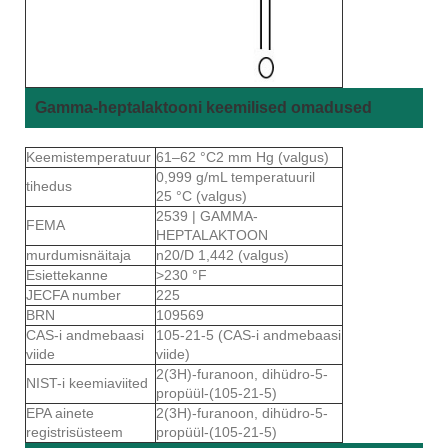
Gamma-heptalaktooni keemilised omadused
Keemistemperatuur
61–62 °C2 mm Hg (valgus)
0,999 g/mL temperatuuril
tihedus
25 °C (valgus)
2539 | GAMMA-
FEMA
HEPTALAKTOON
murdumisnäitaja
n20/D 1,442 (valgus)
Esiettekanne
>230 °F
JECFA number
225
BRN
109569
CAS-i andmebaasi
105-21-5 (CAS-i andmebaasi
viide
viide)
2(3H)-furanoon, dihüdro-5-
NIST-i keemiaviited
propüül-(105-21-5)
EPA ainete
2(3H)-furanoon, dihüdro-5-
registrisüsteem
propüül-(105-21-5)