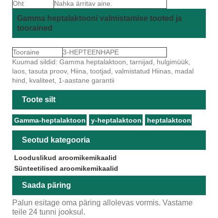
Oht
Nahka ärritav aine.
Gamma heptalaktooni valmistamise tooted ja
toorained
Tooraine
3-HEPTEENHAPE
Kuumad sildid: Gamma heptalaktoon, tarnijad, hulgimüük,
laos, tasuta proov, Hiina, tootjad, valmistatud Hiinas, madal
hind, kvaliteet, 1-aastane garantii
Toote silt
Gamma-heptalaktoon
y-heptalaktoon
heptalaktoon
Seotud kategooria
Looduslikud aroomikemikaalid
Sünteetilised aroomikemikaalid
Saada päring
Palun esitage oma päring allolevas vormis. Vastame
teile 24 tunni jooksul.