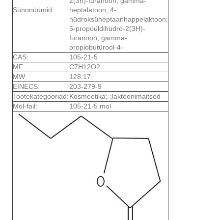
2(3h)-furanoon; gamma-
Sünonüümid:
heptalatoon; 4-
hüdroksüheptaanhappelaktoon;
5-propüüldihüdro-2(3H)-
furanoon; gamma-
propiobutürool-4-
CAS:
105-21-5
MF:
C7H12O2
MW:
128.17
EINECS:
203-279-9
Tootekategooriad:
Kosmeetika;-;laktoonimaitsed
Mol-fail:
105-21-5.mol