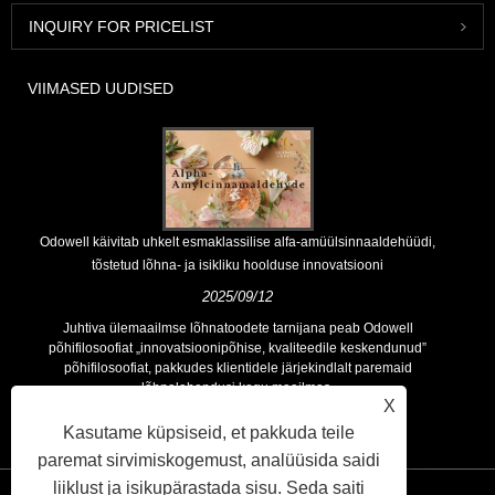
INQUIRY FOR PRICELIST
VIIMASED UUDISED
Odowell käivitab uhkelt esmaklassilise alfa-amüülsinnaaldehüüdi,
tõstetud lõhna- ja isikliku hoolduse innovatsiooni
2025/09/12
Juhtiva ülemaailmse lõhnatoodete tarnijana peab Odowell
põhifilosoofiat „innovatsioonipõhise, kvaliteedile keskendunud”
põhifilosoofiat, pakkudes klientidele järjekindlalt paremaid
lõhnalahendusi kogu maailmas.
X
Kasutame küpsiseid, et pakkuda teile
paremat sirvimiskogemust, analüüsida saidi
liiklust ja isikupärastada sisu. Seda saiti