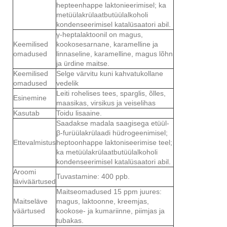
hepteenhappe laktonieerimisel; ka
metüülakrülaatbutüülalkoholi
kondenseerimisel katalüsaatori abil.
γ-heptalaktoonil on magus,
Keemilised
kookosesarnane, karamelline ja
omadused
linnaseline, karamelline, magus lõhn
ja ürdine maitse.
Keemilised
Selge värvitu kuni kahvatukollane
omadused
vedelik
Leiti rohelises tees, sparglis, õlles,
Esinemine
maasikas, virsikus ja veiselihas
Kasutab
Toidu lisaaine.
Saadakse madala saagisega etüül-
β-furüülakrülaadi hüdrogeenimisel;
Ettevalmistus
heptoonhappe laktoniseerimise teel;
ka metüülakrülaatbutüülalkoholi
kondenseerimisel katalüsaatori abil.
Aroomi
Tuvastamine: 400 ppb.
läviväärtused
Maitseomadused 15 ppm juures:
Maitseläve
magus, laktoonne, kreemjas,
väärtused
kookose- ja kumariinne, piimjas ja
tubakas.