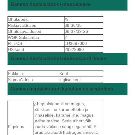
Gamma-heptalaktooni ohutusteave
Ohukoodid
Xi
Riskiavaldused
38-36/38
Ohutusavaldused
36-37/39-26
WGK Saksamaa
2
RTECS
LU3697000
HS kood
29322090
Gamma-heptalaktooni ohutuskaardi teave
Pakkuja
Keel
SigmaAldrich
inglise keel
Gamma heptalaktooni kasutamine ja süntees
y-heptalaktoonil on magus,
pähklitaoline karamellilõhn ja
linnaseline, karamelline, magus,
ürdine maitse. Seda ainet võib
Kirjeldus
saada väikese saagisega etüül-P-
furüülakrülaadi hüdrogeenimisel;1