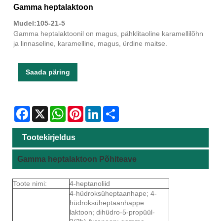
Gamma heptalaktoon
Mudel:105-21-5
Gamma heptalaktoonil on magus, pähklitaoline karamellilõhn
ja linnaseline, karamelline, magus, ürdine maitse.
Saada päring
Facebook
X
WhatsApp
Pinterest
LinkedIn
Share
Tootekirjeldus
Gamma heptalaktoon Põhiteave
Toote nimi:
4-heptanoliid
4-hüdroksüheptaanhape; 4-
hüdroksüheptaanhappe
laktoon; dihüdro-5-propüül-