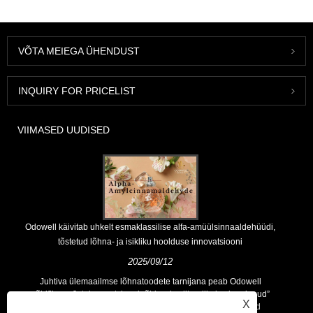
VÕTA MEIEGA ÜHENDUST
INQUIRY FOR PRICELIST
VIIMASED UUDISED
Odowell käivitab uhkelt esmaklassilise alfa-amüülsinnaaldehüüdi,
tõstetud lõhna- ja isikliku hoolduse innovatsiooni
2025/09/12
Juhtiva ülemaailmse lõhnatoodete tarnijana peab Odowell
põhifilosoofiat „innovatsioonipõhise, kvaliteedile keskendunud”
X
põhifilosoofiat, pakkudes klientidele järjekindlalt paremaid