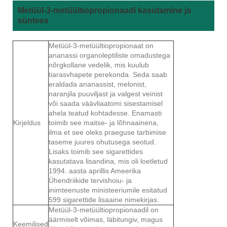
Metüül-3-metüültiopropionaadi kasutamine ja
süntees
Metüül-3-metüültiopropionaat on
ananassi organoleptiliste omadustega
nõrgkollane vedelik, mis kuulub
tiarasvhapete perekonda. Seda saab
eraldada ananassist, melonist,
naranjila puuviljast ja valgest veinist
või saada väävliaatomi sisestamisel
ahela teatud kohtadesse. Enamasti
Kirjeldus
toimib see maitse- ja lõhnaainena,
ilma et see oleks praeguse tarbimise
taseme juures ohutusega seotud.
Lisaks toimib see sigarettides
kasutatava lisandina, mis oli loetletud
1994. aasta aprillis Ameerika
Ühendriikide tervishoiu- ja
inimteenuste ministeeriumile esitatud
599 sigarettide lisaaine nimekirjas.
Metüül-3-metüültiopropionaadil on
äärmiselt võimas, läbitungiv, magus
Keemilised