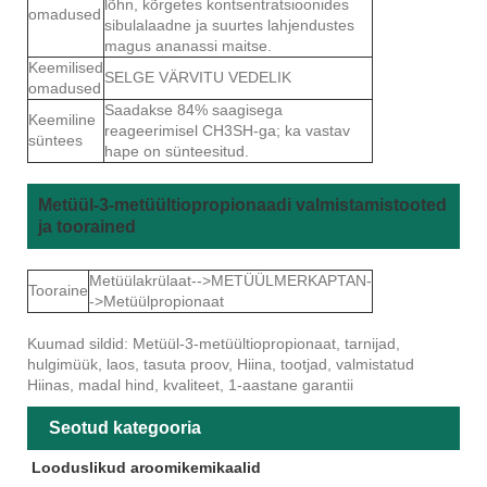
lõhn, kõrgetes kontsentratsioonides
omadused
sibulalaadne ja suurtes lahjendustes
magus ananassi maitse.
Keemilised
SELGE VÄRVITU VEDELIK
omadused
Saadakse 84% saagisega
Keemiline
reageerimisel CH3SH-ga; ka vastav
süntees
hape on sünteesitud.
Metüül-3-metüültiopropionaadi valmistamistooted
ja toorained
Metüülakrülaat-->METÜÜLMERKAPTAN-
Tooraine
->Metüülpropionaat
Kuumad sildid: Metüül-3-metüültiopropionaat, tarnijad,
hulgimüük, laos, tasuta proov, Hiina, tootjad, valmistatud
Hiinas, madal hind, kvaliteet, 1-aastane garantii
Seotud kategooria
Looduslikud aroomikemikaalid