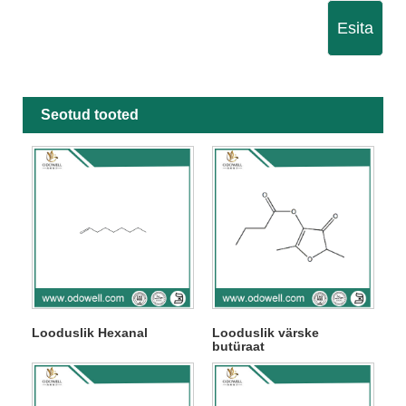
Esita
Seotud tooted
Looduslik Hexanal
Looduslik värske
butüraat