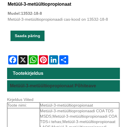
Metüül-3-metüültiopropionaat
Mudel:13532-18-8
Metüül-3-metüültiopropionaadi cas-kood on 13532-18-8
Saada päring
Facebook
X
WhatsApp
Pinterest
LinkedIn
Share
Tootekirjeldus
Metüül-3-metüültiopropionaat Põhiteave
Kirjeldus Viited
Toote nimi:
Metüül-3-metüültiopropionaat
Metüül-3-metüültiopropionaadi COA TDS
MSDS;Metüül-3-metüültiopropionaadi COA
TDS-i tehas;Metüül-3-metüültiopropionaat
LAOS;Metüül-3-metüültiopropionaadi