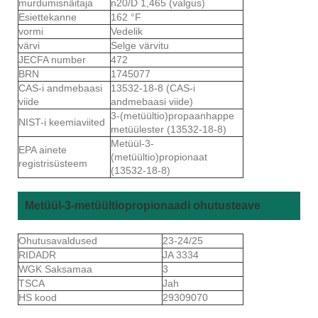
murdumisnäitaja
n20/D 1,465 (valgus)
Esiettekanne
162 °F
vormi
Vedelik
värvi
Selge värvitu
JECFA number
472
BRN
1745077
CAS-i andmebaasi
13532-18-8 (CAS-i
viide
andmebaasi viide)
3-(metüültio)propaanhappe
NIST-i keemiaviited
metüülester (13532-18-8)
Metüül-3-
EPA ainete
(metüültio)propionaat
registrisüsteem
(13532-18-8)
Metüül-3-metüültiopropionaadi ohutusteave
Ohutusavaldused
23-24/25
RIDADR
JA 3334
WGK Saksamaa
3
TSCA
Jah
HS kood
29309070