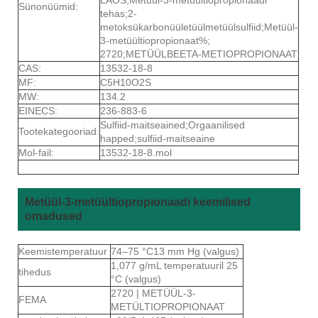
Sünonüümid:
tehas;2-
metoksükarbonüületüülmetüülsulfiid;Metüül-
3-metüültiopropionaat%;
2720;METÜÜLBEETA-METIOPROPIONAAT
CAS:
13532-18-8
MF:
C5H10O2S
MW:
134.2
EINECS:
236-883-6
Sulfiid-maitseained;Orgaanilised
Tootekategooriad:
happed;sulfiid-maitseaine
Mol-fail:
13532-18-8.mol
Metüül-3-metüültiopropionaadi keemilised
omadused
Keemistemperatuur
74–75 °C13 mm Hg (valgus)
1,077 g/mL temperatuuril 25
tihedus
°C (valgus)
2720 ​​| METÜÜL-3-
FEMA
METÜLTIOPROPIONAAT