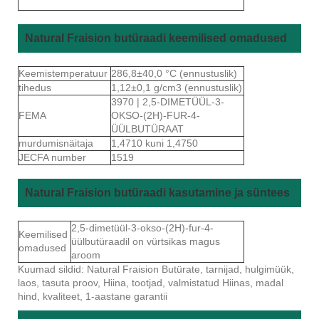
Natural Fraision butüraadi keemilised omadused
Keemistemperatuur
286,8±40,0 °C (ennustuslik)
tihedus
1,12±0,1 g/cm3 (ennustuslik)
3970 | 2,5-DIMETÜÜL-3-
FEMA
OKSO-(2H)-FUR-4-
ÜÜLBUTÜRAAT
murdumisnäitaja
1,4710 kuni 1,4750
JECFA number
1519
Natural Fraision butüraadi kasutamine ja süntees
2,5-dimetüül-3-okso-(2H)-fur-4-
Keemilised
üülbutüraadil on vürtsikas magus
omadused
aroom
Kuumad sildid: Natural Fraision Butürate, tarnijad, hulgimüük,
laos, tasuta proov, Hiina, tootjad, valmistatud Hiinas, madal
hind, kvaliteet, 1-aastane garantii