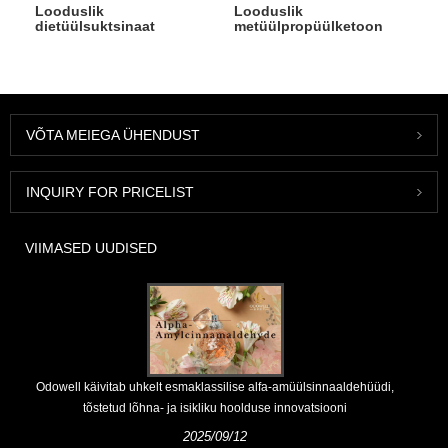
Looduslik
Looduslik
dietüülsuktsinaat
metüülpropüülketoon
VÕTA MEIEGA ÜHENDUST
INQUIRY FOR PRICELIST
VIIMASED UUDISED
Odowell käivitab uhkelt esmaklassilise alfa-amüülsinnaaldehüüdi,
tõstetud lõhna- ja isikliku hoolduse innovatsiooni
2025/09/12