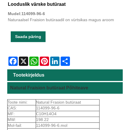
Looduslik värske butüraat
Mudel:114099-96-6
Naturaalsel Fraision butüraadil on vürtsikas magus aroom
Saada päring
Facebook
X
WhatsApp
Pinterest
LinkedIn
Share
Tootekirjeldus
Natural Fraision butüraat Põhiteave
Toote nimi:
Natural Frasion butüraat
CAS:
114099-96-6
MF:
C10H14O4
MW:
198.22
Mol-fail:
114099-96-6.mol