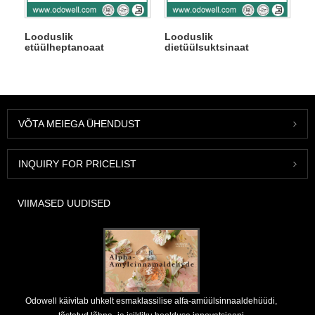
Looduslik
Looduslik
etüülheptanoaat
dietüülsuktsinaat
VÕTA MEIEGA ÜHENDUST
INQUIRY FOR PRICELIST
VIIMASED UUDISED
Odowell käivitab uhkelt esmaklassilise alfa-amüülsinnaaldehüüdi,