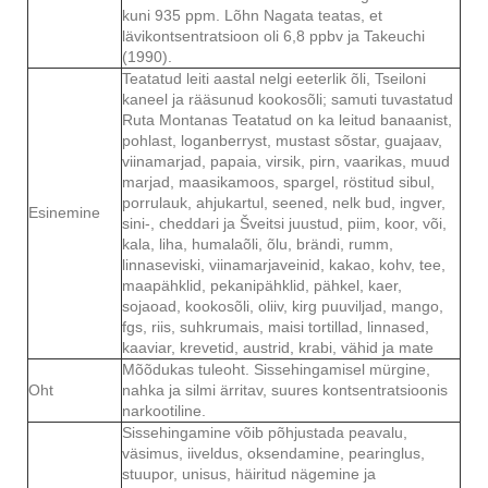
kuni 935 ppm. Lõhn Nagata teatas, et
lävikontsentratsioon oli 6,8 ppbv ja Takeuchi
(1990).
Teatatud leiti aastal nelgi eeterlik õli, Tseiloni
kaneel ja rääsunud kookosõli; samuti tuvastatud
Ruta Montanas Teatatud on ka leitud banaanist,
pohlast, loganberryst, mustast sõstar, guajaav,
viinamarjad, papaia, virsik, pirn, vaarikas, muud
marjad, maasikamoos, spargel, röstitud sibul,
porrulauk, ahjukartul, seened, nelk bud, ingver,
Esinemine
sini-, cheddari ja Šveitsi juustud, piim, koor, või,
kala, liha, humalaõli, õlu, brändi, rumm,
linnaseviski, viinamarjaveinid, kakao, kohv, tee,
maapähklid, pekanipähklid, pähkel, kaer,
sojaoad, kookosõli, oliiv, kirg puuviljad, mango,
fgs, riis, suhkrumais, maisi tortillad, linnased,
kaaviar, krevetid, austrid, krabi, vähid ja mate
Mõõdukas tuleoht. Sissehingamisel mürgine,
Oht
nahka ja silmi ärritav, suures kontsentratsioonis
narkootiline.
Sissehingamine võib põhjustada peavalu,
väsimus, iiveldus, oksendamine, pearinglus,
stuupor, unisus, häiritud nägemine ja