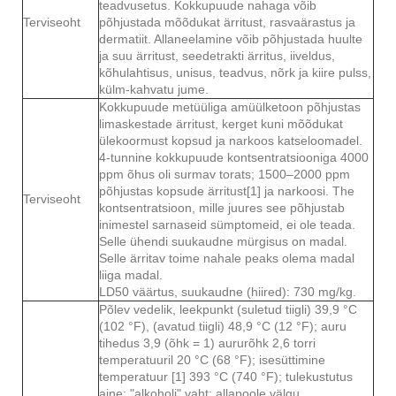
teadvusetus. Kokkupuude nahaga võib
Terviseoht
põhjustada mõõdukat ärritust, rasvaärastus ja
dermatiit. Allaneelamine võib põhjustada huulte
ja suu ärritust, seedetrakti ärritus, iiveldus,
kõhulahtisus, unisus, teadvus, nõrk ja kiire pulss,
külm-kahvatu jume.
Kokkupuude metüüliga amüülketoon põhjustas
limaskestade ärritust, kerget kuni mõõdukat
ülekoormust kopsud ja narkoos katseloomadel.
4-tunnine kokkupuude kontsentratsiooniga 4000
ppm õhus oli surmav torats; 1500–2000 ppm
põhjustas kopsude ärritust[1] ja narkoosi. The
Terviseoht
kontsentratsioon, mille juures see põhjustab
inimestel sarnaseid sümptomeid, ei ole teada.
Selle ühendi suukaudne mürgisus on madal.
Selle ärritav toime nahale peaks olema madal
liiga madal.
LD50 väärtus, suukaudne (hiired): 730 mg/kg.
Põlev vedelik, leekpunkt (suletud tiigli) 39,9 °C
(102 °F), (avatud tiigli) 48,9 °C (12 °F); auru
tihedus 3,9 (õhk = 1) aururõhk 2,6 torri
temperatuuril 20 °C (68 °F); isesüttimine
temperatuur [1] 393 °C (740 °F); tulekustutus
aine: "alkoholi" vaht; allapoole välgu