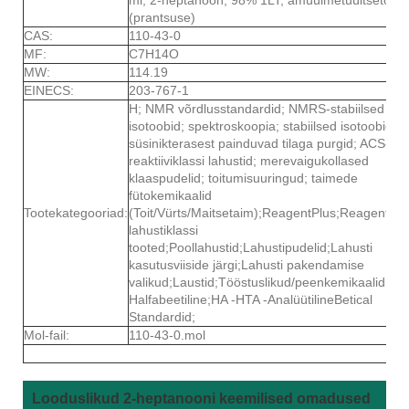
(prantsuse)
CAS:
110-43-0
MF:
C7H14O
MW:
114.19
EINECS:
203-767-1
H; NMR võrdlusstandardid; NMRS-stabiilsed
isotoobid; spektroskoopia; stabiilsed isotoobid;
süsinikterasest painduvad tilaga purgid; ACS-i ja
reaktiiviklassi lahustid; merevaigukollased
klaaspudelid; toitumisuuringud; taimede
fütokemikaalid
Tootekategooriad:
(Toit/Vürts/Maitsetaim);ReagentPlus;ReagentPlu
lahustiklassi
tooted;Poollahustid;Lahustipudelid;Lahusti
kasutusviiside järgi;Lahusti pakendamise
valikud;Laustid;Tööstuslikud/peenkemikaalid;G-
Halfabeetiline;HA -HTA -AnalüütilineBetical
Standardid;
Mol-fail:
110-43-0.mol
Looduslikud 2-heptanooni keemilised omadused