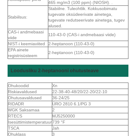
465 mg/m3 (100 ppm) (NIOSH). .
Stabiilne. Tuleohtlik. Kokkusobimatu
tugevate oksüdeerivate ainetega,
Stabiilsus:
tugevate redutseerivate ainetega, tugev
alused.
CAS-i andmebaasi
110-43-0 (CAS-i andmebaasi viide)
viide
NIST-i keemiaviited
2-heptanoon (110-43-0)
EPA ainete
2-heptanoon (110-43-0)
registrisüsteem
Loodusliku 2-heptanooni ohutusteave
Ohukoodid
Xn
Riskiavaldused
22-38-40-48/20/22-20/22-10
Ohutusavaldused
36-24/25
RIDADR
ÜRO 2810 6.1/PG 3
WGK Saksamaa
2
RTECS
MJ5250000
Isesüttimistemperatuur
739 °F
TSCA
Jah
Ohuklass
3