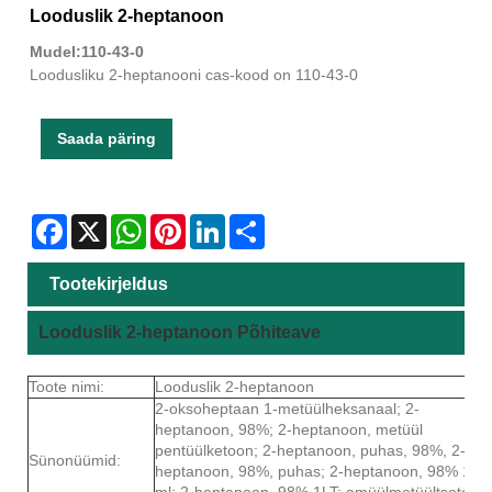
Looduslik 2-heptanoon
Mudel:110-43-0
Loodusliku 2-heptanooni cas-kood on 110-43-0
Saada päring
Facebook
X
WhatsApp
Pinterest
LinkedIn
Share
Tootekirjeldus
Looduslik 2-heptanoon Põhiteave
Toote nimi:
Looduslik 2-heptanoon
2-oksoheptaan 1-metüülheksanaal; 2-
heptanoon, 98%; 2-heptanoon, metüül
pentüülketoon; 2-heptanoon, puhas, 98%, 2-
Sünonüümid:
heptanoon, 98%, puhas; 2-heptanoon, 98% 100
ml; 2-heptanoon, 98% 1LT; amüülmetüültsetoon