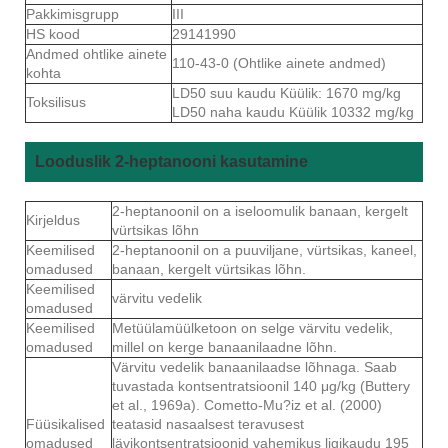
Pakkimisgrupp
III
HS kood
29141990
Andmed ohtlike ainete
110-43-0 (Ohtlike ainete andmed)
kohta
LD50 suu kaudu Küülik: 1670 mg/kg
Toksilisus
LD50 naha kaudu Küülik 10332 mg/kg
Looduslik 2-heptanooni kasutamine
2-heptanoonil on a iseloomulik banaan, kergelt
Kirjeldus
vürtsikas lõhn
Keemilised
2-heptanoonil on a puuviljane, vürtsikas, kaneel,
omadused
banaan, kergelt vürtsikas lõhn.
Keemilised
värvitu vedelik
omadused
Keemilised
Metüülamüülketoon on selge värvitu vedelik,
omadused
millel on kerge banaanilaadne lõhn.
Värvitu vedelik banaanilaadse lõhnaga. Saab
tuvastada kontsentratsioonil 140 μg/kg (Buttery
et al., 1969a). Cometto-Mu?iz et al. (2000)
Füüsikalised
teatasid nasaalsest teravusest
omadused
lävikontsentratsioonid vahemikus ligikaudu 195