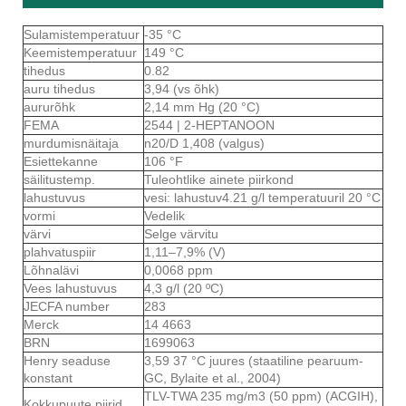
Sulamistemperatuur
-35 °C
Keemistemperatuur
149 °C
tihedus
0.82
auru tihedus
3,94 (vs õhk)
aururõhk
2,14 mm Hg (20 °C)
FEMA
2544 | 2-HEPTANOON
murdumisnäitaja
n20/D 1,408 (valgus)
Esiettekanne
106 °F
säilitustemp.
Tuleohtlike ainete piirkond
lahustuvus
vesi: lahustuv4.21 g/l temperatuuril 20 °C
vormi
Vedelik
värvi
Selge värvitu
plahvatuspiir
1,11–7,9% (V)
Lõhnalävi
0,0068 ppm
Vees lahustuvus
4,3 g/l (20 ºC)
JECFA number
283
Merck
14 4663
BRN
1699063
Henry seaduse
3,59 37 °C juures (staatiline pearuum-
konstant
GC, Bylaite et al., 2004)
TLV-TWA 235 mg/m3 (50 ppm) (ACGIH),
Kokkupuute piirid