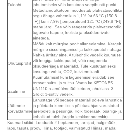
Tuleoht
jahutamiseks võib kasutada veepihustit punkt.
Metüülamüülketoon moodustab plahvatusohtliku
segu õhuga vahemikus 1,1% [at 66 °C (150,8
°F)] kuni 7,9% [temperatuuril 121 °C (249,8 °F)]
mahu järgi. See võib reageerida plahvatusohtlik
tugevate hapete, leeliste ja oksüdeerivate
ainetega.
Mõõdukalt mürgine poolt allaneelamine. Kergelt
mürgine sissehingamisel ja kokkupuutel nahaga.
Nahka ärritav aine. A tuleohtlik vedelik kuumuse
või leegiga kokkupuutel; võib reageerida
Ohutusprofiil
oksüdeerijaga materjalid. Tule kustutamiseks
kasutage vahtu, CO2, kuivkemikaali.
Kuumutamisel kuni lagunemisel eraldab see
teravat suitsu ja suitsu. Vaata ka KETONES.
UN1110 n-amüülmetüül ketoon, ohuklass: 3;
Saatmine
Sildid: 3-süttiv vedelik.
Lahustage või segage materjali põleva lahustiga
Jäätmete
ja põletada keemilises põletusahjus varustatud
kõrvaldamine
järelpõleti ja pesuriga. Kõik föderaal-, osariigi- ja
kohalikud tuleb järgida keskkonnaeeskirju.
Kuumad sildid: Looduslik 2-heptanoon, tarnijad, hulgimüük,
laos, tasuta proov, Hiina, tootjad, valmistatud Hiinas, madal