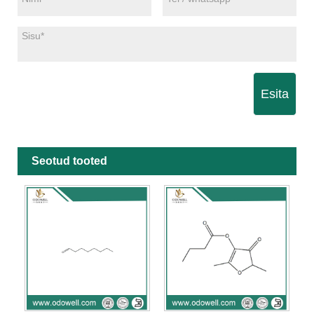
Esita
Seotud tooted