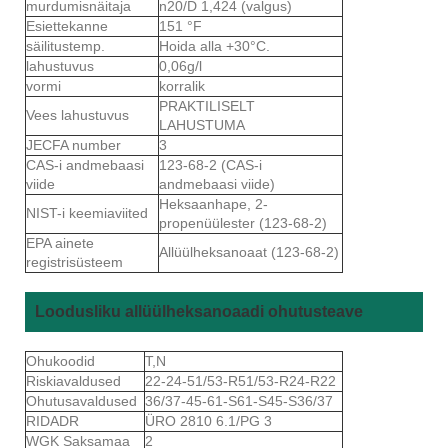
murdumisnäitaja
n20/D 1,424 (valgus)
Esiettekanne
151 °F
säilitustemp.
Hoida alla +30°C.
lahustuvus
0,06g/l
vormi
korralik
PRAKTILISELT
Vees lahustuvus
LAHUSTUMA
JECFA number
3
CAS-i andmebaasi
123-68-2 (CAS-i
viide
andmebaasi viide)
Heksaanhape, 2-
NIST-i keemiaviited
propenüülester (123-68-2)
EPA ainete
Allüülheksanoaat (123-68-2)
registrisüsteem
Loodusliku allüülheksanoaadi ohutusteave
Ohukoodid
T,N
Riskiavaldused
22-24-51/53-R51/53-R24-R22
Ohutusavaldused
36/37-45-61-S61-S45-S36/37
RIDADR
ÜRO 2810 6.1/PG 3
WGK Saksamaa
2