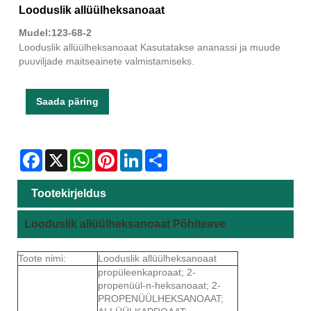
Looduslik allüülheksanoaat
Mudel:123-68-2
Looduslik allüülheksanoaat Kasutatakse ananassi ja muude
puuviljade maitseainete valmistamiseks.
Saada päring
Facebook
X
WhatsApp
Pinterest
LinkedIn
Share
Tootekirjeldus
Looduslik allüülheksanoaat Põhiteave
Toote nimi:
Looduslik allüülheksanoaat
propüleenkaproaat; 2-
propenüül-n-heksanoaat; 2-
PROPENÜÜLHEKSANOAAT;