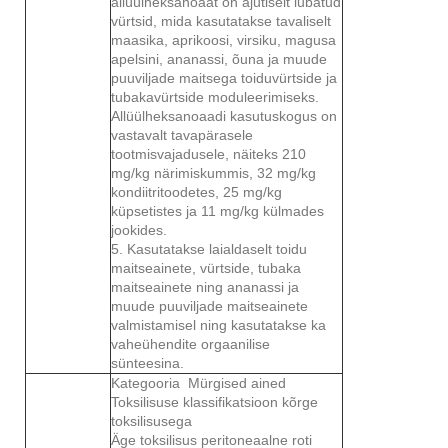
allüülheksanoaat on ajutiselt lubatud
vürtsid, mida kasutatakse tavaliselt
maasika, aprikoosi, virsiku, magusa
apelsini, ananassi, õuna ja muude
puuviljade maitsega toiduvürtside ja
tubakavürtside moduleerimiseks.
Allüülheksanoaadi kasutuskogus on
vastavalt tavapärasele
tootmisvajadusele, näiteks 210
mg/kg närimiskummis, 32 mg/kg
kondiitritoodetes, 25 mg/kg
küpsetistes ja 11 mg/kg külmades
jookides.
5. Kasutatakse laialdaselt toidu
maitseainete, vürtside, tubaka
maitseainete ning ananassi ja
muude puuviljade maitseainete
valmistamisel ning kasutatakse ka
vaheühendite orgaanilise
sünteesina.
Kategooria Mürgised ained
Toksilisuse klassifikatsioon kõrge
toksilisusega
Äge toksilisus peritoneaalne roti