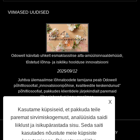
VIIMASED UUDISED
Odowell käivitab uhkelt esmaklassilise alfa-amüülsinnaaldehüüdi,
tõstetud lõhna- ja isikliku hoolduse innovatsiooni
2025/09/12
Juhtiva ülemaailmse lõhnatoodete tarnijana peab Odowell
põhifilosoofiat „innovatsioonipõhise, kvaliteedile keskendunud”
põhifilosoofiat, pakkudes klientidele järjekindlalt paremaid
lõhnalahendusi kogu maailmas.
X
Kasutame küpsiseid, et pakkuda teile
paremat sirvimiskogemust, analüüsida saidi
liiklust ja isikupärastada sisu. Seda saiti
Lingid
Sitemap
RSS
XML
Privacy Policy
kasutades nõustute meie küpsiste