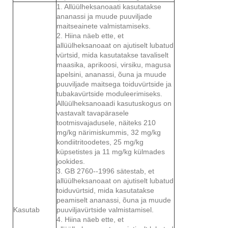
1. Allüülheksanoaati kasutatakse
ananassi ja muude puuviljade
maitseainete valmistamiseks.
2. Hiina näeb ette, et
allüülheksanoaat on ajutiselt lubatud
vürtsid, mida kasutatakse tavaliselt
maasika, aprikoosi, virsiku, magusa
apelsini, ananassi, õuna ja muude
puuviljade maitsega toiduvürtside ja
tubakavürtside moduleerimiseks.
Allüülheksanoaadi kasutuskogus on
vastavalt tavapärasele
tootmisvajadusele, näiteks 210
mg/kg närimiskummis, 32 mg/kg
kondiitritoodetes, 25 mg/kg
küpsetistes ja 11 mg/kg külmades
jookides.
3. GB 2760--1996 sätestab, et
allüülheksanoaat on ajutiselt lubatud
toiduvürtsid, mida kasutatakse
peamiselt ananassi, õuna ja muude
Kasutab
puuviljavürtside valmistamisel.
4. Hiina näeb ette, et