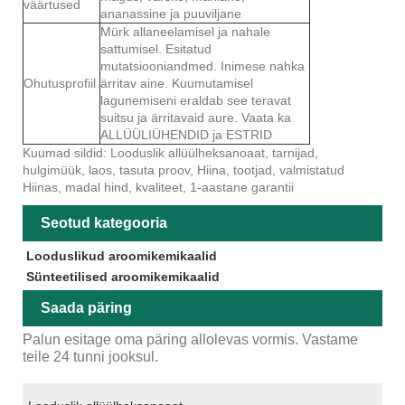
väärtused
ananassine ja puuviljane
Mürk allaneelamisel ja nahale
sattumisel. Esitatud
mutatsiooniandmed. Inimese nahka
Ohutusprofiil
ärritav aine. Kuumutamisel
lagunemiseni eraldab see teravat
suitsu ja ärritavaid aure. Vaata ka
ALLÜÜLIÜHENDID ja ESTRID
Kuumad sildid: Looduslik allüülheksanoaat, tarnijad,
hulgimüük, laos, tasuta proov, Hiina, tootjad, valmistatud
Hiinas, madal hind, kvaliteet, 1-aastane garantii
Seotud kategooria
Looduslikud aroomikemikaalid
Sünteetilised aroomikemikaalid
Saada päring
Palun esitage oma päring allolevas vormis. Vastame
teile 24 tunni jooksul.