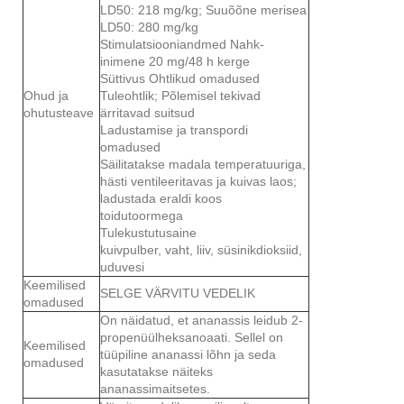
LD50: 218 mg/kg; Suuõõne merisea
LD50: 280 mg/kg
Stimulatsiooniandmed Nahk-
inimene 20 mg/48 h kerge
Süttivus Ohtlikud omadused
Ohud ja
Tuleohtlik; Põlemisel tekivad
ohutusteave
ärritavad suitsud
Ladustamise ja transpordi
omadused
Säilitatakse madala temperatuuriga,
hästi ventileeritavas ja kuivas laos;
ladustada eraldi koos
toidutoormega
Tulekustutusaine
kuivpulber, vaht, liiv, süsinikdioksiid,
uduvesi
Keemilised
SELGE VÄRVITU VEDELIK
omadused
On näidatud, et ananassis leidub 2-
propenüülheksanoaati. Sellel on
Keemilised
tüüpiline ananassi lõhn ja seda
omadused
kasutatakse näiteks
ananassimaitsetes.