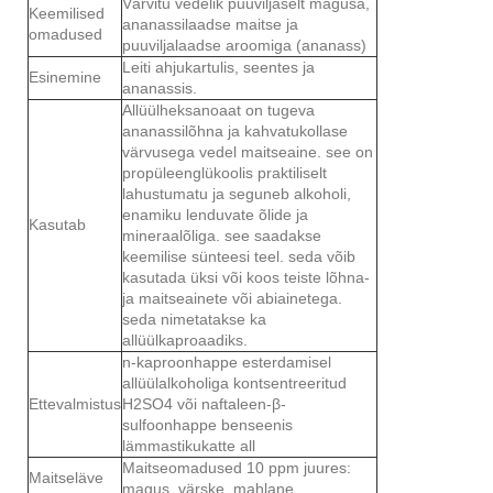
Värvitu vedelik puuviljaselt magusa,
Keemilised
ananassilaadse maitse ja
omadused
puuviljalaadse aroomiga (ananass)
Leiti ahjukartulis, seentes ja
Esinemine
ananassis.
Allüülheksanoaat on tugeva
ananassilõhna ja kahvatukollase
värvusega vedel maitseaine. see on
propüleenglükoolis praktiliselt
lahustumatu ja seguneb alkoholi,
enamiku lenduvate õlide ja
Kasutab
mineraalõliga. see saadakse
keemilise sünteesi teel. seda võib
kasutada üksi või koos teiste lõhna-
ja maitseainete või abiainetega.
seda nimetatakse ka
allüülkaproaadiks.
n-kaproonhappe esterdamisel
allüülalkoholiga kontsentreeritud
Ettevalmistus
H2SO4 või naftaleen-β-
sulfoonhappe benseenis
lämmastikukatte all
Maitseomadused 10 ppm juures:
Maitseläve
magus, värske, mahlane,