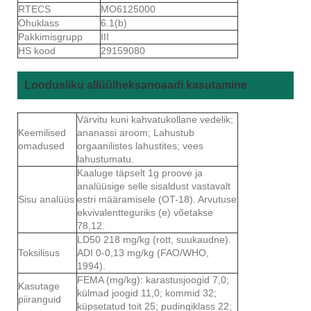
RTECS
MO6125000
Ohuklass
6.1(b)
Pakkimisgrupp
III
HS kood
29159080
Loodusliku allüülheksanoaadi kasutamine
Värvitu kuni kahvatukollane vedelik;
Keemilised
ananassi aroom; Lahustub
omadused
orgaanilistes lahustites; vees
lahustumatu.
Kaaluge täpselt 1g proove ja
analüüsige selle sisaldust vastavalt
Sisu analüüs
estri määramisele (OT-18). Arvutuse
ekvivalentteguriks (e) võetakse
78,12.
LD50 218 mg/kg (rott, suukaudne).
Toksilisus
ADI 0-0,13 mg/kg (FAO/WHO,
1994).
FEMA (mg/kg): karastusjoogid 7,0;
Kasutage
külmad joogid 11,0; kommid 32;
piiranguid
küpsetatud toit 25; pudingiklass 22;