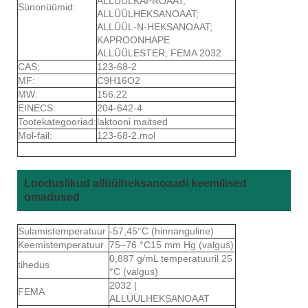
ALLÜÜLKAPROAAT;
Sünonüümid:
ALLÜÜLHEKSANOAAT;
ALLÜÜL-N-HEKSANOAAT;
KAPROONHAPE
ALLÜÜLESTER; FEMA 2032
CAS:
123-68-2
MF:
C9H16O2
MW:
156.22
EINECS:
204-642-4
Tootekategooriad:
laktooni maitsed
Mol-fail:
123-68-2.mol
Looduslikud allüülheksanoaadi keemilised
omadused
Sulamistemperatuur
-57,45°C (hinnanguline)
Keemistemperatuur
75–76 °C15 mm Hg (valgus)
0,887 g/mL temperatuuril 25
tihedus
°C (valgus)
2032 |
FEMA
ALLÜÜLHEKSANOAAT