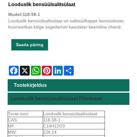
Looduslik bensüülsalitsülaat
Mudel:118-58-1
Looduslik bensüülsalitsülaat on salitsüülhappe bensüülester,
kosmeetikas kõige sagedamini kasutatav keemiline ühend.
Saada päring
Facebook
X
WhatsApp
Pinterest
LinkedIn
Share
Tootekirjeldus
Looduslik bensüülsalitsülaat Põhiteave
Toote nimi:
Looduslik bensüülsalitsülaat
CAS:
118-58-1
MF:
C14H12O3
MW:
228.24