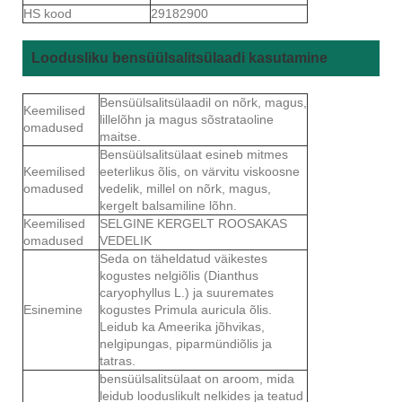
HS kood
29182900
Loodusliku bensüülsalitsülaadi kasutamine
Bensüülsalitsülaadil on nõrk, magus,
Keemilised
lillelõhn ja magus sõstrataoline
omadused
maitse.
Bensüülsalitsülaat esineb mitmes
Keemilised
eeterlikus õlis, on värvitu viskoosne
omadused
vedelik, millel on nõrk, magus,
kergelt balsamiline lõhn.
Keemilised
SELGINE KERGELT ROOSAKAS
omadused
VEDELIK
Seda on täheldatud väikestes
kogustes nelgiõlis (Dianthus
caryophyllus L.) ja suuremates
Esinemine
kogustes Primula auricula õlis.
Leidub ka Ameerika jõhvikas,
nelgipungas, piparmündiõlis ja
tatras.
bensüülsalitsülaat on aroom, mida
leidub looduslikult nelkides ja teatud