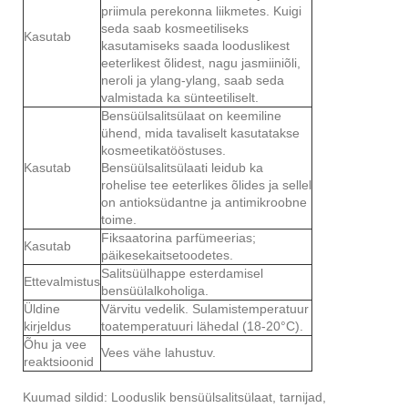
priimula perekonna liikmetes. Kuigi
seda saab kosmeetiliseks
Kasutab
kasutamiseks saada looduslikest
eeterlikest õlidest, nagu jasmiiniõli,
neroli ja ylang-ylang, saab seda
valmistada ka sünteetiliselt.
Bensüülsalitsülaat on keemiline
ühend, mida tavaliselt kasutatakse
kosmeetikatööstuses.
Kasutab
Bensüülsalitsülaati leidub ka
rohelise tee eeterlikes õlides ja sellel
on antioksüdantne ja antimikroobne
toime.
Fiksaatorina parfümeerias;
Kasutab
päikesekaitsetoodetes.
Salitsüülhappe esterdamisel
Ettevalmistus
bensüülalkoholiga.
Üldine
Värvitu vedelik. Sulamistemperatuur
kirjeldus
toatemperatuuri lähedal (18-20°C).
Õhu ja vee
Vees vähe lahustuv.
reaktsioonid
Kuumad sildid: Looduslik bensüülsalitsülaat, tarnijad,