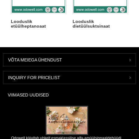
Looduslik
Looduslik
etüülheptanoaat
dietüülsuktsinaat
VÕTA MEIEGA ÜHENDUST
INQUIRY FOR PRICELIST
VIIMASED UUDISED
Odowell käivitab uhkelt esmaklassilise alfa-amüülsinnaaldehüüdi,