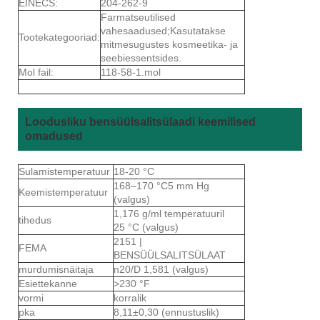
EINECS:
204-262-9
Farmatseutilised
vahesaadused;Kasutatakse
Tootekategooriad:
mitmesugustes kosmeetika- ja
seebiessentsides.
Mol fail:
118-58-1.mol
Loodusliku bensüülsalitsülaadi keemilised
omadused
Sulamistemperatuur
18-20 °C
168–170 °C5 mm Hg
Keemistemperatuur
(valgus)
1,176 g/ml temperatuuril
tihedus
25 °C (valgus)
2151 |
FEMA
BENSÜÜLSALITSÜLAAT
murdumisnäitaja
n20/D 1,581 (valgus)
Esiettekanne
>230 °F
vormi
korralik
pka
8,11±0,30 (ennustuslik)