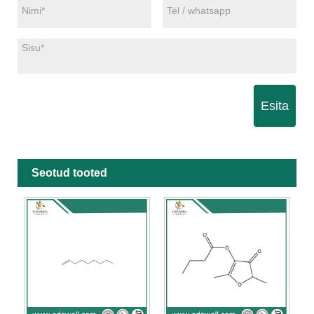
Esita
Seotud tooted