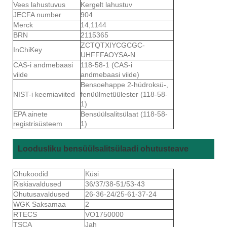
Vees lahustuvus
Kergelt lahustuv
JECFA number
904
Merck
14,1144
BRN
2115365
ZCTQTXIYCGCGC-
InChiKey
UHFFFAOYSA-N
CAS-i andmebaasi
118-58-1 (CAS-i
viide
andmebaasi viide)
Bensoehappe 2-hüdroksü-,
NIST-i keemiaviited
fenüülmetüülester (118-58-
1)
EPA ainete
Bensüülsalitsülaat (118-58-
registrisüsteem
1)
Loodusliku bensüülsalitsülaadi ohutusteave
Ohukoodid
Küsi
Riskiavaldused
36/37/38-51/53-43
Ohutusavaldused
26-36-24/25-61-37-24
WGK Saksamaa
2
RTECS
VO1750000
TSCA
Jah