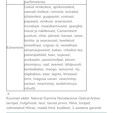
parfümeerias.
Leitud virsikutest, aprikoosidest,
vaevalt röstitud, rummist, tomatist,
sõstardest, guajaavist, rosinast,
papaiast, virsikust, ananassist,
murakast, maasikamoosist, sparglist,
nisust ja näkileivast, Camemberti
juustust, võist, piimast, kanast, veise-,
lamba- ja searasvast, keedetud
veiselihast, cognac-st, veiselihast
Esinemine
viinamarjaveinid, kakao, roheline tee,
pekanipähklid, kaer, sojaoad,
avokaado, passioniviljad, ploom,
ploomipuu, oad, seened, tähtpuuvili,
lambaläätse, mango, tamarind, riis,
viigikaktus, tatar, lagrits, linnased,
virre, magusa vanari, neachrimp-
vantari, neachrimp, andshrimoya
rohuõli.
a
Kuumad sildid: Natural Gamma Nonalactone Optical Active,
tarnijad, hulgimüük, laos, tasuta proov, Hiina, tootjad,
valmistatud Hiinas, madal hind, kvaliteet, 1-aastane garantii