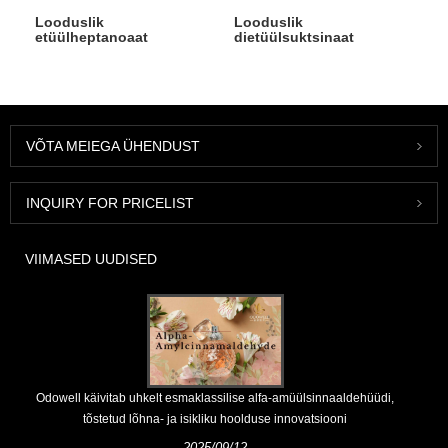
Looduslik
Looduslik
etüülheptanoaat
dietüülsuktsinaat
VÕTA MEIEGA ÜHENDUST
INQUIRY FOR PRICELIST
VIIMASED UUDISED
Odowell käivitab uhkelt esmaklassilise alfa-amüülsinnaaldehüüdi,
tõstetud lõhna- ja isikliku hoolduse innovatsiooni
2025/09/12