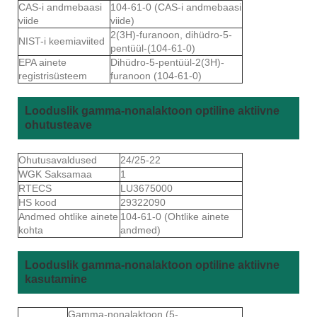
CAS-i andmebaasi
104-61-0 (CAS-i andmebaasi
viide
viide)
2(3H)-furanoon, dihüdro-5-
NIST-i keemiaviited
pentüül-(104-61-0)
EPA ainete
Dihüdro-5-pentüül-2(3H)-
registrisüsteem
furanoon (104-61-0)
Looduslik gamma-nonalaktoon optiline aktiivne
ohutusteave
Ohutusavaldused
24/25-22
WGK Saksamaa
1
RTECS
LU3675000
HS kood
29322090
Andmed ohtlike ainete
104-61-0 (Ohtlike ainete
kohta
andmed)
Looduslik gamma-nonalaktoon optiline aktiivne
kasutamine
Gamma-nonalaktoon (5-