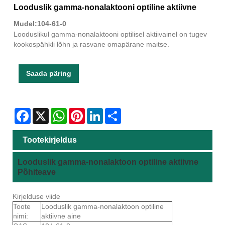
Looduslik gamma-nonalaktooni optiline aktiivne
Mudel:104-61-0
Looduslikul gamma-nonalaktooni optilisel aktiivainel on tugev
kookospähkli lõhn ja rasvane omapärane maitse.
Saada päring
Facebook
X
WhatsApp
Pinterest
LinkedIn
Share
Tootekirjeldus
Looduslik gamma-nonalaktoon optiline aktiivne
Põhiteave
Kirjelduse viide
Toote
Looduslik gamma-nonalaktoon optiline
nimi:
aktiivne aine