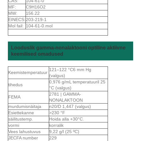
CAS:
104-61-0
MF:
C9H16O2
MW:
156.22
EINECS:
203-219-1
Mol fail:
104-61-0.mol
Looduslik gamma-nonalaktooni optiline aktiivne
keemilised omadused
121–122 °C6 mm Hg
Keemistemperatuur
(valgus)
0,976 g/mL temperatuuril 25
tihedus
°C (valgus)
2781 | GAMMA-
FEMA
NONALAKTOON
murdumisnäitaja
n20/D 1,447 (valgus)
Esiettekanne
>230 °F
säilitustemp.
Hoida alla +30°C.
vormi
korralik
Vees lahustuvus
9,22 g/l (25 ºC)
JECFA number
229