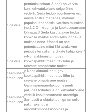
pentüüloksolaan-2-oon) on värvitu
kuni kahvatukollane selge õline
vedelik. Seda leidub bourbon-viskis,
musta sõstra marjades, melonis,
papaias, ananassis, värskes murakas
Kirjeldus
jne.1,2 On kreemja ja kookosesarnase
lõhnaga.3 Seda kasutatakse toidus
kookose maitse andmiseks lõhna- ja
maitseainena. Ühtlasi on see
potentsiaalne mitut liiki atraktiivne
peibutis teraviljamardikate kahjuritele.4
γ-Nonalaktoonil on tugev
Kirjeldus
kookospähklit meenutav lõhn ja
rasvane omapärane maitse.
γ-Nonalaktoonil on tugev
Keemilised
kookospähklit meenutav lõhn ja
omadused
rasvane omapärane maitse.
Gamma-nonanolaktoon esineb
paljudes toitudes ja on kahvatukollane
vedelik kookosesarnase aroomiga.
Keemilised
Sarnaselt a-oktalaktooniga on sellel
omadused
palju rakendusi
aroomikompositsioonides ja