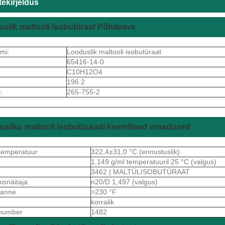
ekirjeldus
slik maltooli isobutüraat Põhiteave
imi:
Looduslik maltooli isobutüraat
65416-14-0
C10H12O4
196.2
:
265-755-2
sliku maltooli isobutüraadi keemilised omadused
temperatuur
322,4±31,0 °C (ennustuslik)
1,149 g/ml temperatuuril 25 °C (valgus)
3462 | MALTÜLISOBUTÜRAAT
isnäitaja
n20/D 1,497 (valgus)
ekanne
>230 °F
korralik
number
1482