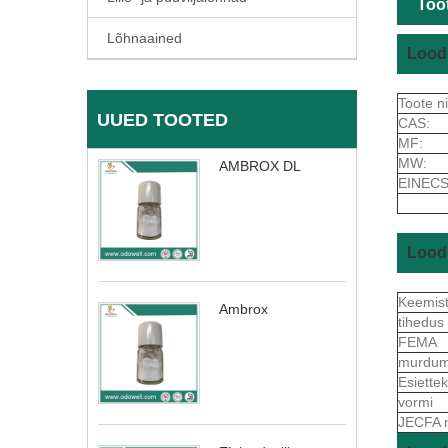
Toot
Lõhnaained
Loodu
Toote n
UUED TOOTED
CAS:
MF:
MW:
AMBROX DL
EINECS
Loodu
Keemis
Ambrox
tihedus
FEMA
murdum
Esiett
vormi
JECFA 