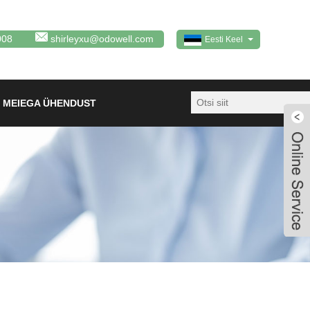
008
shirleyxu@odowell.com
Eesti Keel
 MEIEGA ÜHENDUST