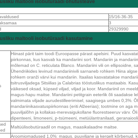
sliku maltooli isobutüraadi ohutusteave
avaldused
15/16-36-35
aksamaa
3
d
29329990
sliku maltooli isobutüraadi kasutamine
Hiinast pärit taim toodi Euroopasse pärast apelsini. Puud kasva
piirkonnas, kus kasvab ka mandariini sort. Mandariin ja mandariin 
mõlemad on C. reticulata Blanco. Mandariini vili on ellipsoidne, 
Ühendriikides levinud mandariinivili sarnaneb rohkem Hiina algse 
rohkem oranži värvi kui mandariin. Itaalias kasvatatakse mandarii
tsitrusviljadega Sitsiilias ja Calabrias tööstuslikus mastaabis. Ka
s
väikesed oksad, küpsed viljad, viljad ja koor. Mandariinil on meeld
magus-hapu maitse. Mandariini petitgrain eeterlik õli saadakse le
valmimata viljade aurudestilleerimisel, saagisega umbes 0,3%. Õ
mandariinikasvatuspiirkonnas (eriti Alžeerias); tootmine on aga mõ
puuviljalõhn ja kollakas-merevaigukollane fluorestseeruv värv. Õli
dipenteeni, limoneeni, p-tsümeeni, metüülantranilaati, geranaiooli
sed
Maltüülisobutüraadil on magus, maasikalaadne maitse.
sed
Aroomiomadused 1,0%: magus, puuviljane ja kergelt kõrbenud, ka