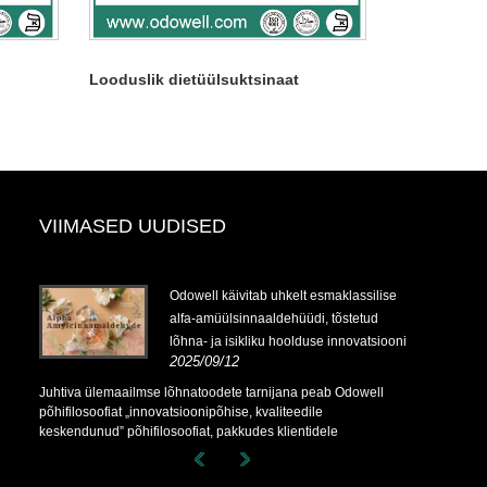
Looduslik dietüülsuktsinaat
VIIMASED UUDISED
Odowell käivitab uhkelt esmaklassilise
alfa-amüülsinnaaldehüüdi, tõstetud
lõhna- ja isikliku hoolduse innovatsiooni
2025/09/12
Juhtiva ülemaailmse lõhnatoodete tarnijana peab Odowell
põhifilosoofiat „innovatsioonipõhise, kvaliteedile
keskendunud” põhifilosoofiat, pakkudes klientidele
järjekindlalt paremaid lõhnalahendusi kogu maailmas.