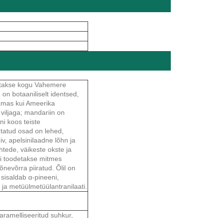
tatakse kogu Vahemere
on botaaniliselt identsed,
samas kui Ameerika
viljaga; mandariin on
ni koos teiste
sutatud osad on lehed,
iv, apelsinilaadne lõhn ja
htede, väikeste okste ja
li toodetakse mitmes
nevõrra piiratud. Õlil on
 sisaldab α-pineeni,
 ja metüülmetüülantranilaati.
ramelliseeritud suhkur,