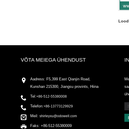
Loodu
VÕTA MEIEGA ÜHENDUST
I
Aadress: F5,399 East Qianjin Road,
Me
Kunshan 215300, Jiangsu provints, Hiina
sa
üh
Tel:
+86-512-55380008
Telefon:
+86-13773129929
Meil:
shirleyxu@odowell.com
Faks: +86-512-55380009