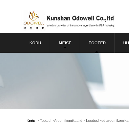
KODU
MEIST
TOOTED
UU
>
Tooted
>
Aroomikemikaalid
>
Looduslikud aroomikemika
Kodu