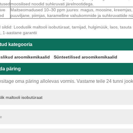
rtused
moosilised noodid suhkruvati järelnootidega.
äve
Maitseomadused 10–30 ppm juures: magus, moosine, kreemjas, tr
ed
puuviljane, piimjas, karamelline vahukommide ja suhkruvattide n
ildid: Looduslik maltooli isobutüraat, tarnijad, hulgimüük, laos, tasuta 
t, 1-aastane garantii
tud kategooria
slikud aroomikemikaalid
Sünteetilised aroomikemikaalid
da päring
sitage oma päring allolevas vormis. Vastame teile 24 tunni jook