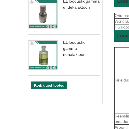
Loodu
EL looduslik gamma
undekalaktoon
Ohutus
WGK S
HS koo
Loodu
EL looduslik
gamma-
nonalaktoon
Kirjeldu
Kõik uued tooted
Keemili
omadu
Aroomi