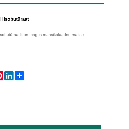
Live
i isobutüraat
 isobutüraadil on magus maasikalaadne maitse.
tsApp
Pinterest
LinkedIn
Share