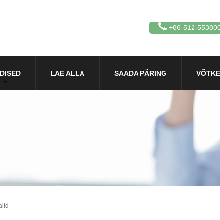
+86-512-55380
DISED
LAE ALLA
SAADA PÄRING
VÕTKE
alid