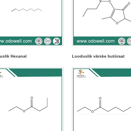
uslik Hexanal
Looduslik värske butüraat