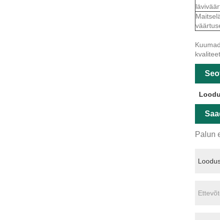
lävivää
Maitsel
väärtus
Kuumad s
kvalitee
Seo
Loodu
Saa
Palun e