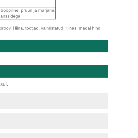
oopiline, pruun ja marjane,
üanssidega.
proov, Hiina, tootjad, valmistatud Hiinas, madal hind,
sul.