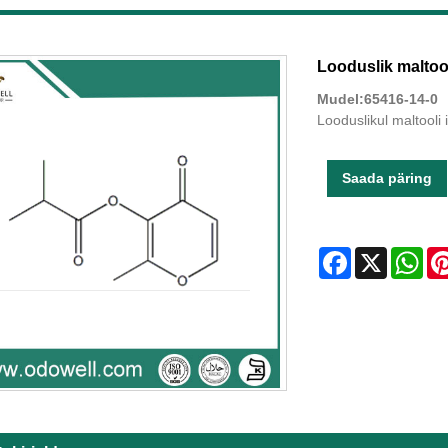
Looduslik maltool
Mudel:65416-14-0
Looduslikul maltooli
Saada päring
Facebook
X
Wha