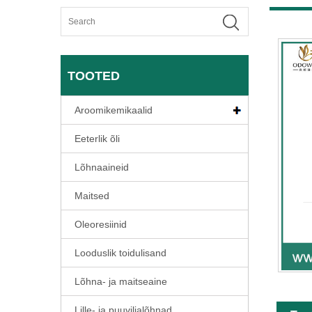
TOOTED
Aroomikemikaalid
Eeterlik õli
Lõhnaaineid
Maitsed
Oleoresiinid
Looduslik toidulisand
Lõhna- ja maitseaine
Lille- ja puuviljalõhnad