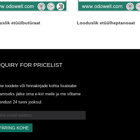
slik etüülbutüraat
Looduslik etüülheptanoaat
NQUIRY FOR PRICELIST
ODOWELL-MING HINDI LOET-
ie toodete või hinnakirjade kohta lisateabe
20125.6.14-2025.07.25
amiseks jätke oma e-kiri meile ja me võtame
2025/07/25
endust 24 tunni jooksul.
ODOWELL-MING HINDI LOET-
20125.6.14-2025.07.25