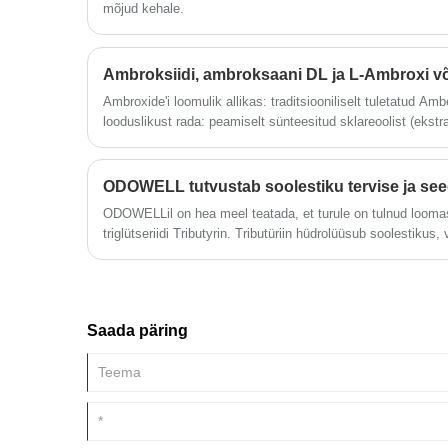
mõjud kehale.
Ambroksiidi, ambroksaani DL ja L-Ambroxi v
Ambroxide'i loomulik allikas: traditsiooniliselt tuletatud Amb
looduslikust rada: peamiselt sünteesitud sklareoolist (ekstr
Sclareol → Sclareoliid → Ambroxane L (levorotatsioon, optili
ODOWELLil on hea meel teatada, et turule on tulnud looma
triglütseriidi Tributyrin. Tributüriin hüdrolüüsub soolestiku
ahelaga rasvhappe, mis teadaolevalt toetab soolestiku tervi
ühtlustades tööstusharu antibiootikumide kasutamisest lo
Saada päring