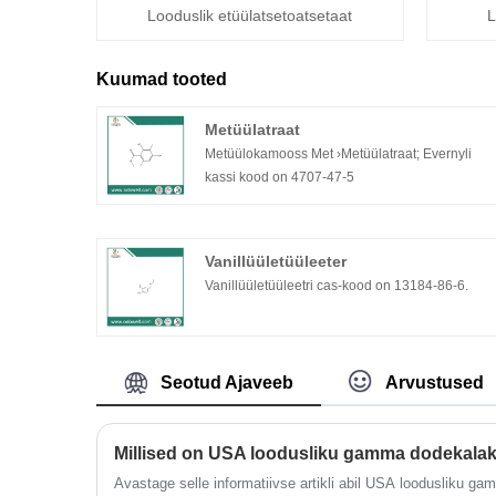
Looduslik etüülatsetoatsetaat
L
Kuumad tooted
Metüülatraat
Metüülokamooss Met ›Metüülatraat; Evernyli
kassi kood on 4707-47-5
Vanillüületüüleeter
Vanillüületüüleetri cas-kood on 13184-86-6.
Seotud Ajaveeb
Arvustused
Millised on USA loodusliku gamma dodekalak
Avastage selle informatiivse artikli abil USA loodusliku g