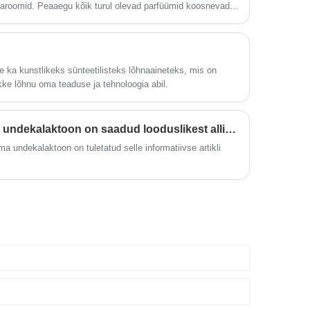
 aroomid. Peaaegu kõik turul olevad parfüümid koosnevad
ikemikaalid on aroomi killud, millest moodustuvad
se ka kunstlikeks sünteetilisteks lõhnaaineteks, mis on
kke lõhnu oma teaduse ja tehnoloogia abil.
Kas USA looduslik gamma undekalaktoon on saadud looduslikest allikatest?
undekalaktoon on tuletatud selle informatiivse artikli