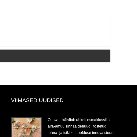
VIIMASED UUDISED
Odowell käivitab uhkelt esmaklassilise
alfa-amüülsinnaaldehüüdi, tõstetud
lõhna- ja isikliku hoolduse innovatsiooni