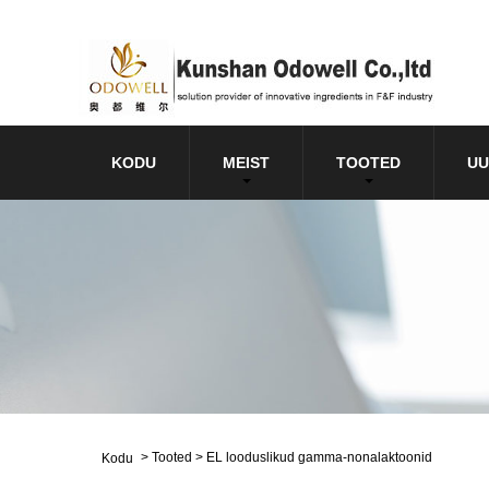
KODU
MEIST
TOOTED
UU
>
Tooted
>
EL looduslikud gamma-nonalaktoonid
Kodu