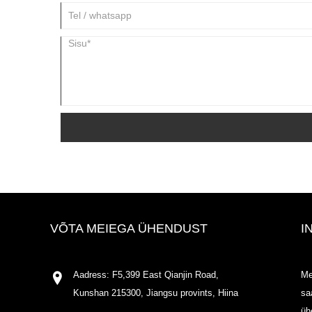
VÕTA MEIEGA ÜHENDUST
I
Aadress: F5,399 East Qianjin Road,
Me
Kunshan 215300, Jiangsu provints, Hiina
sa
üh