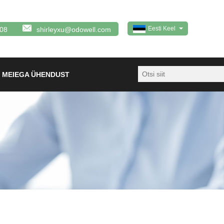
Eesti Keel
08
shirleyxu@odowell.com
 MEIEGA ÜHENDUST