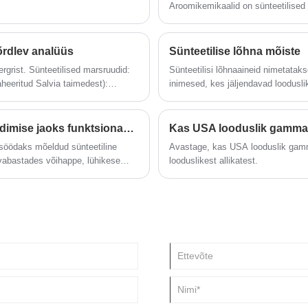
Aroomikemikaalid on sünteetilised
aroomikemikaalidest. Eraldi aroom
ainulaadsed parfüümid ja maitsed.
õrdlev analüüs
Sünteetilise lõhna mõiste
ergrist. Sünteetilised marsruudid:
Sünteetilisi lõhnaaineid nimetatak
aheeritud Salvia taimedest):
inimesed, kes jäljendavad loodusli
selt aktiivne).
​ODOWELL tutvustab soolestiku tervise ja seedimise jaoks funktsionaalset söödalisandit tributüriini
söödaks mõeldud sünteetiline
Avastage, kas USA looduslik gamma 
s, vabastades võihappe, lühikese
looduslikest allikatest.
klikkust ja seedimise tõhusust,
obumisega.