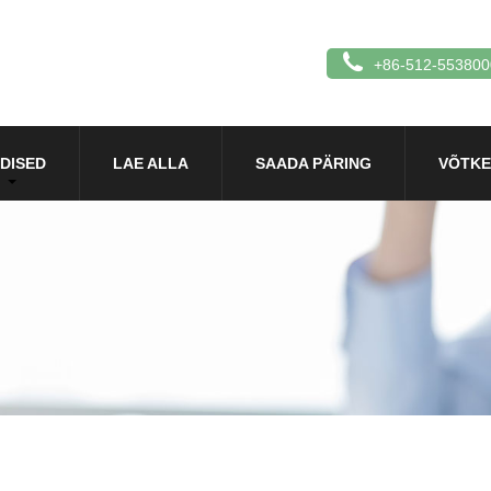
+86-512-553800
DISED
LAE ALLA
SAADA PÄRING
VÕTKE