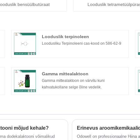
ooduslik bensüülbutüraat
Looduslik tetrametüülpüras
Looduslik terpinoleen
Loodusliku Terpinoleeni cas-kood on 586-62-9
Gamma mittealaktoon
Gamma mittealaktoon on värvitu kuni
kahvatukollane selge õline vedelik.
tooni mõjud kehale?
Erinevus aroomikemikaalid
amma dodekalaktooni võimalikud
Odowell on professionaalne Hiina a