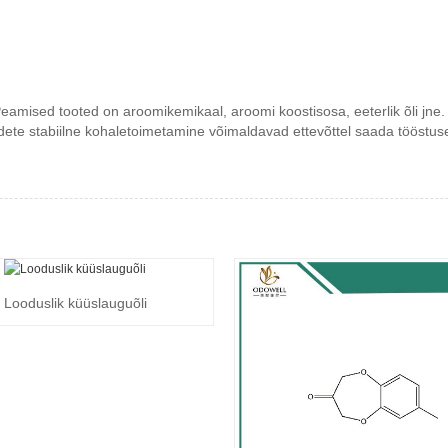
Peamised tooted on aroomikemikaal, aroomi koostisosa, eeterlik õli jn
 toodete stabiilne kohaletoimetamine võimaldavad ettevõttel saada tööstu
Looduslik küüslauguõli