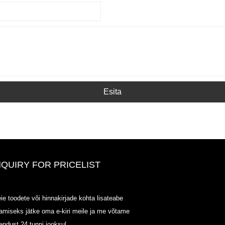
Esita
NQUIRY FOR PRICELIST
ODOWELL-MING HINDI LOET-
ie toodete või hinnakirjade kohta lisateabe
20125.6.14-2025.07.25
amiseks jätke oma e-kiri meile ja me võtame
2025/07/25
endust 24 tunni jooksul.