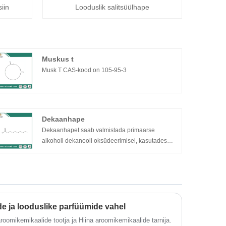
iin
Looduslik salitsüülhape
Muskus t
Musk T CAS-kood on 105-95-3
Dekaanhape
Dekaanhapet saab valmistada primaarse
alkoholi dekanooli oksüdeerimisel, kasutades
happelistes tingimustes kroomtrioksiidi (CrO3)
oksüdeerijat.
e ja looduslike parfüümide vahel
roomikemikaalide tootja ja Hiina aroomikemikaalide tarnija.