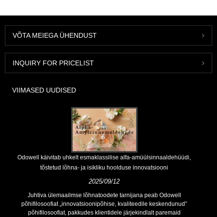
VÕTA MEIEGA ÜHENDUST
INQUIRY FOR PRICELIST
VIIMASED UUDISED
Odowell käivitab uhkelt esmaklassilise alfa-amüülsinnaaldehüüdi,
tõstetud lõhna- ja isikliku hoolduse innovatsiooni
2025/09/12
Juhtiva ülemaailmse lõhnatoodete tarnijana peab Odowell
põhifilosoofiat „innovatsioonipõhise, kvaliteedile keskendunud”
põhifilosoofiat, pakkudes klientidele järjekindlalt paremaid