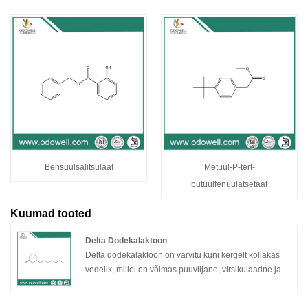
Bensüülsalitsülaat
Metüül-P-tert-
butüülfenüülatsetaat
Kuumad tooted
Delta Dodekalaktoon
Delta dodekalaktoon on värvitu kuni kergelt kollakas
vedelik, millel on võimas puuviljane, virsikulaadne ja
õline lõhn.