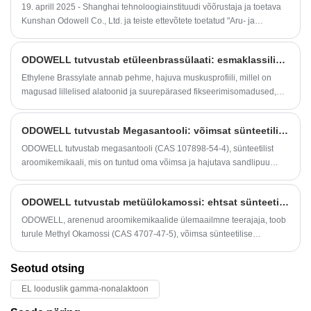
19. aprill 2025 - Shanghai tehnoloogiainstituudi võõrustaja ja toetava
Kunshan Odowell Co., Ltd. ja teiste ettevõtete toetatud "Aru- ja
maitsetööstuse assotsiatsiooni ja tööstuse tippkohtumise foorumi
avatseremoonia".
​ODOWELL tutvustab etüleenbrassülaati: esmaklassilist makrotsüklilist muskust püsiva lõhna saavutamiseks
Ethylene Brassylate annab pehme, hajuva muskusprofiili, millel on
magusad lillelised alatoonid ja suurepärased fikseerimisomadused,
muutes selle lilleliste, idamaiste ja puiduste kompositsioonide jaoks
asendamatuks.
​ODOWELL tutvustab Megasantooli: võimsat sünteetilist sandlipuu koostisosa kaasaegse puidulõhna disaini jaoks
ODOWELL tutvustab megasantooli (CAS 107898-54-4), sünteetilist
aroomikemikaali, mis on tuntud oma võimsa ja hajutava sandlipuu
lõhna ning peente muskuse ja seedripuu aspektide poolest. Seda
kasutatakse laialdaselt peente lõhnade ja funktsionaalsete lõhnade
​ODOWELL tutvustab metüülokamossi: ehtsat sünteetilist tammesammal Chypre'i ja Fougère'i meisterlikkuse jaoks
rakendustes, kus on vaja rikkalikku puidust allkirja.
ODOWELL, arenenud aroomikemikaalide ülemaailmne teerajaja, toob
turule Methyl Okamossi (CAS 4707-47-5), võimsa sünteetilise
tammesambla asendaja, mis haarab ehtsad sambla, puitunud maa ja
fenoolsed nüansid, et määratleda uuesti klassikaline šipre, fougère,
Seotud otsing
roheline, nahk ja idamaised lõhnad.
EL looduslik gamma-nonalaktoon