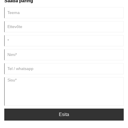
Saada päring
Esita