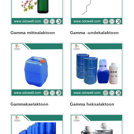
Gamma mittealaktoon
Gamma -undekalaktoon
Gammakaelaktoon
Gamma heksalaktoon