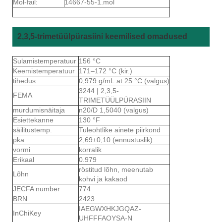
Mol-fail:
14667-55-1.mol
2,3,5-trimetüülpürasiini keemilised omadused
Sulamistemperatuur
156 °C
Keemistemperatuur
171–172 °C (kir.)
tihedus
0,979 g/mL at 25 °C (valgus)
3244 | 2,3,5-
FEMA
TRIMETÜÜLPÜRASIIN
murdumisnäitaja
n20/D 1,5040 (valgus)
Esiettekanne
130 °F
säilitustemp.
Tuleohtlike ainete piirkond
pka
2,69±0,10 (ennustuslik)
vormi
korralik
Erikaal
0.979
röstitud lõhn, meenutab
Lõhn
kohvi ja kakaod
JECFA number
774
BRN
2423
IAEGWXHKJGQAZ-
InChiKey
UHFFFAOYSA-N