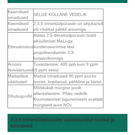
Keemilised
SELGE KOLLANE VEDELIK
omadused
Keemilised
2,3,5-trimetüülpürasiin on ahjukartuli
omadused
või röstitud pähkli aroomiga.
Alates 2,5-dimetüülpürasiin tsükli
alküülimisel MeLi-ga;
Ettevalmistus
kondenseerimise teel
propüleendiamiin 2,3-
butaandiooniga.
Aroomi
Tuvastamine: 400 ppb kuni 9 ppm
läviväärtused
(9 ppm vees)
Maitseläve
Maitse omadused 80 ppm juures:
väärtused
toores, kopitanud, pähkline ja kartul.
Mõõdukalt mürgine poolt
allaneelamine. Põlev vedelik.
Ohutusprofiil
Kuumutamisel lagunemiseni eraldab
mürgiseid aure NOx.
2,3,5-trimetüülpürasiini valmistamise tooted ja
toorained