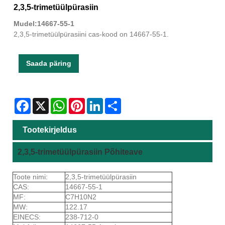
2,3,5-trimetüülpürasiin
Mudel:14667-55-1
2,3,5-trimetüülpürasiini cas-kood on 14667-55-1.
Saada päring
Facebook
X
WhatsApp
Pinterest
LinkedIn
Share
Tootekirjeldus
2,3,5-trimetüülpürasiin Põhiteave
Toote nimi:
2,3,5-trimetüülpürasiin
CAS:
14667-55-1
MF:
C7H10N2
MW:
122.17
EINECS:
238-712-0