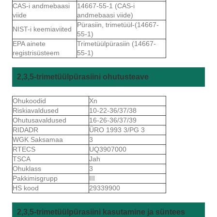
CAS-i andmebaasi
14667-55-1 (CAS-i
viide
andmebaasi viide)
Pürasiin, trimetüül-(14667-
NIST-i keemiaviited
55-1)
EPA ainete
Trimetüülpürasiin (14667-
registrisüsteem
55-1)
2,3,5-trimetüülpürasiini ohutusteave
Ohukoodid
Xn
Riskiavaldused
10-22-36/37/38
Ohutusavaldused
16-26-36/37/39
RIDADR
ÜRO 1993 3/PG 3
WGK Saksamaa
3
RTECS
UQ3907000
TSCA
Jah
Ohuklass
3
Pakkimisgrupp
III
HS kood
29339900
2,3,5-trimetüülpürasiini kasutamine ja süntees