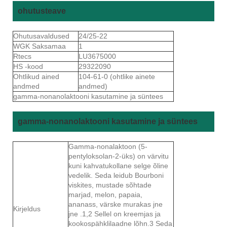
ohutusteave
Ohutusavaldused
24/25-22
WGK Saksamaa
1
Rtecs
LU3675000
HS -kood
29322090
Ohtlikud ained
104-61-0 (ohtlike ainete
andmed
andmed)
gamma-nonanolaktooni kasutamine ja süntees
gamma-nonanolaktooni kasutamine ja süntees
Gamma-nonalaktoon (5-
pentyloksolan-2-üks) on värvitu
kuni kahvatukollane selge õline
vedelik. Seda leidub Bourboni
viskites, mustade sõhtade
marjad, melon, papaia,
ananass, värske murakas jne
Kirjeldus
jne .1,2 Sellel on kreemjas ja
kookospähklilaadne lõhn.3 Seda