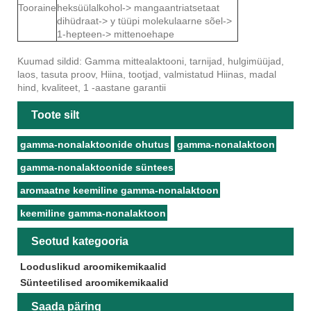
Tooraine
heksüülalkohol-> mangaantriatsetaat
dihüdraat-> y tüüpi molekulaarne sõel->
1-hepteen-> mittenoehape
Kuumad sildid: Gamma mittealaktooni, tarnijad, hulgimüüjad,
laos, tasuta proov, Hiina, tootjad, valmistatud Hiinas, madal
hind, kvaliteet, 1 -aastane garantii
Toote silt
gamma-nonalaktoonide ohutus
gamma-nonalaktoon
gamma-nonalaktoonide süntees
aromaatne keemiline gamma-nonalaktoon
keemiline gamma-nonalaktoon
Seotud kategooria
Looduslikud aroomikemikaalid
Sünteetilised aroomikemikaalid
Saada päring