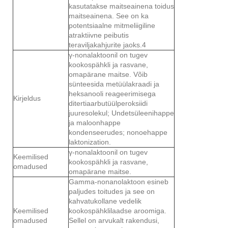
kasutatakse maitseainena toidus
maitseainena. See on ka
potentsiaalne mitmeliigiline
atraktiivne peibutis
teraviljakahjurite jaoks.4
γ-nonalaktoonil on tugev
kookospähkli ja rasvane,
omapärane maitse. Võib
sünteesida metüülakraadi ja
heksanooli reageerimisega
Kirjeldus
ditertiaarbutüülperoksiidi
juuresolekul; Undetsüleenihappe
ja maloonhappe
kondenseerudes; nonoehappe
laktonization.
γ-nonalaktoonil on tugev
Keemilised
kookospähkli ja rasvane,
omadused
omapärane maitse.
Gamma-nonanolaktoon esineb
paljudes toitudes ja see on
kahvatukollane vedelik
Keemilised
kookospähklilaadse aroomiga.
omadused
Sellel on arvukalt rakendusi,