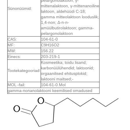
pelargonolaktoon; γ-
mittenalaktoon, γ-mittenanoiline
Sünonüümid:
laktoon, aldehüüdi C-18;
gamma mitteolaktoon looduslik;
1,4-non; Δ-n-n-
amüülbutirolaktoon; gamma-
pelargonolaktoon
CAS:
104-61-0
MF:
C9H16O2
MW:
156.22
Einecs:
203-219-1
Kosmeetika; toidu lisand;
karbonüülühendid; laktoonid;
Tootekategooriad:
orgaanilised ehitusplokid;
laktooni maitsed;-
MOL -fail:
104-61-0.Mol
gamma-nonanolaktooni keemilised omadused