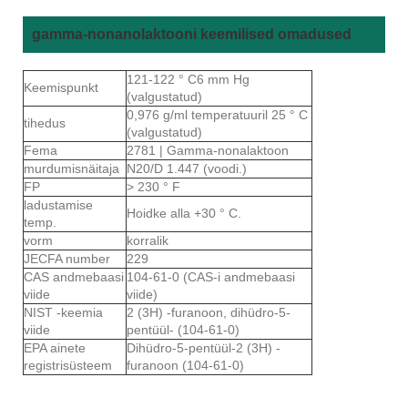
gamma-nonanolaktooni keemilised omadused
121-122 ° C6 mm Hg
Keemispunkt
(valgustatud)
0,976 g/ml temperatuuril 25 ° C
tihedus
(valgustatud)
Fema
2781 | Gamma-nonalaktoon
murdumisnäitaja
N20/D 1.447 (voodi.)
FP
> 230 ° F
ladustamise
Hoidke alla +30 ° C.
temp.
vorm
korralik
JECFA number
229
CAS andmebaasi
104-61-0 (CAS-i andmebaasi
viide
viide)
NIST -keemia
2 (3H) -furanoon, dihüdro-5-
viide
pentüül- (104-61-0)
EPA ainete
Dihüdro-5-pentüül-2 (3H) -
registrisüsteem
furanoon (104-61-0)