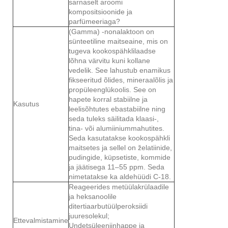
sarnaselt aroomi
kompositsioonide ja
parfümeeriaga?
(Gamma) -nonalaktoon on
sünteetiline maitseaine, mis on
tugeva kookospähklilaadse
lõhna värvitu kuni kollane
vedelik. See lahustub enamikus
fikseeritud õlides, mineraalõlis ja
propüleenglükoolis. See on
hapete korral stabiilne ja
Kasutus
leelisõhtutes ebastabiilne ning
seda tuleks säilitada klaasi-,
tina- või alumiiniummahutites.
Seda kasutatakse kookospähkli
maitsetes ja sellel on želatiinide,
pudingide, küpsetiste, kommide
ja jäätisega 11–55 ppm. Seda
nimetatakse ka aldehüüdi C-18.
Reageerides metüülakrülaadile
ja heksanoolile
ditertiaarbutüülperoksiidi
juuresolekul;
Ettevalmistamine
Undetsüleeniinhappe ja