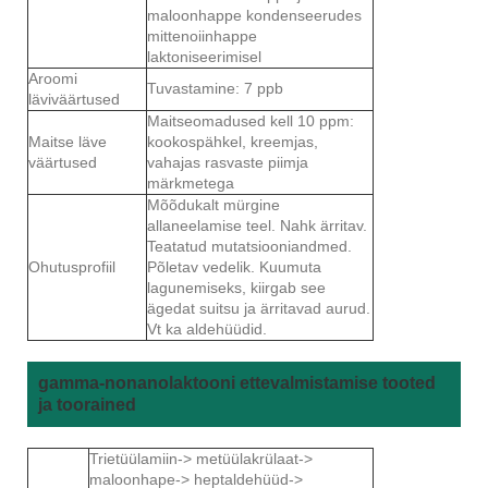
maloonhappe kondenseerudes
mittenoiinhappe
laktoniseerimisel
Aroomi
Tuvastamine: 7 ppb
läviväärtused
Maitseomadused kell 10 ppm:
Maitse läve
kookospähkel, kreemjas,
väärtused
vahajas rasvaste piimja
märkmetega
Mõõdukalt mürgine
allaneelamise teel. Nahk ärritav.
Teatatud mutatsiooniandmed.
Ohutusprofiil
Põletav vedelik. Kuumuta
lagunemiseks, kiirgab see
ägedat suitsu ja ärritavad aurud.
Vt ka aldehüüdid.
gamma-nonanolaktooni ettevalmistamise tooted
ja toorained
Trietüülamiin-> metüülakrülaat->
maloonhape-> heptaldehüüd->