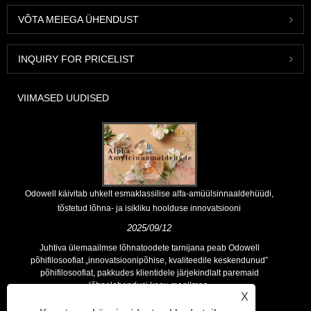
VÕTA MEIEGA ÜHENDUST
INQUIRY FOR PRICELIST
VIIMASED UUDISED
Odowell käivitab uhkelt esmaklassilise alfa-amüülsinnaaldehüüdi,
tõstetud lõhna- ja isikliku hoolduse innovatsiooni
2025/09/12
Juhtiva ülemaailmse lõhnatoodete tarnijana peab Odowell
põhifilosoofiat „innovatsioonipõhise, kvaliteedile keskendunud”
põhifilosoofiat, pakkudes klientidele järjekindlalt paremaid
lõhnalahendusi kogu maailmas.
X