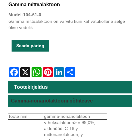
Gamma mittealaktoon
Mudel:104-61-0
Gamma mittealaktoon on värvitu kuni kahvatukollane selge
õline vedelik.
Saada päring
Facebook
X
WhatsApp
Pinterest
LinkedIn
Share
Tootekirjeldus
Gamma-nonanolaktooni põhiteave
Toote nimi:
gamma-nonanolaktoon
γ-heksalaktoon> = 99,0%;
aldehüüdi C-18 γ-
mittenanolaktoon; γ-