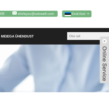
008
shirleyxu@odowell.com
Eesti Keel
 MEIEGA ÜHENDUST