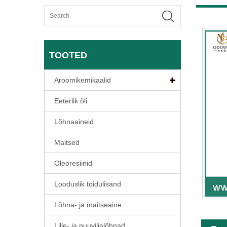
TOOTED
Aroomikemikaalid
Eeterlik õli
Lõhnaaineid
Maitsed
Oleoresiinid
Looduslik toidulisand
Lõhna- ja maitseaine
Lille- ja puuviljalõhnad