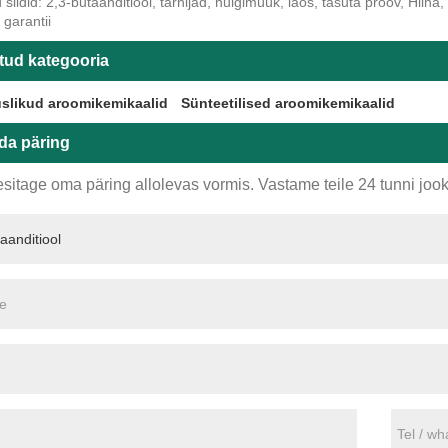
ildid: 2,3-butaanditiool, tarnijad, hulgimüük, laos, tasuta proov, Hiina, 
garantii
tud kategooria
slikud aroomikemikaalid
Sünteetilised aroomikemikaalid
da päring
sitage oma päring allolevas vormis. Vastame teile 24 tunni jook