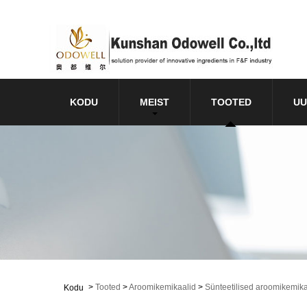
KODU
MEIST
TOOTED
UU
>
Tooted
>
Aroomikemikaalid
>
Sünteetilised aroomikemika
Kodu