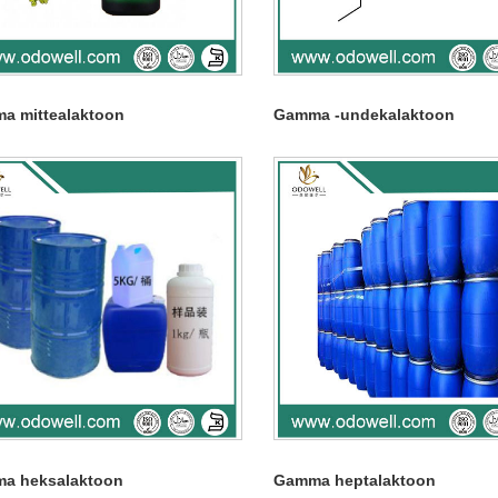
a mittealaktoon
Gamma -undekalaktoon
a heksalaktoon
Gamma heptalaktoon