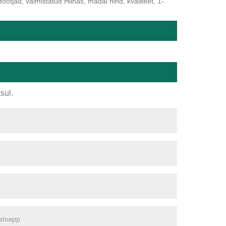
tootjad, valmistatud Hiinas, madal hind, kvaliteet, 1-
sul.