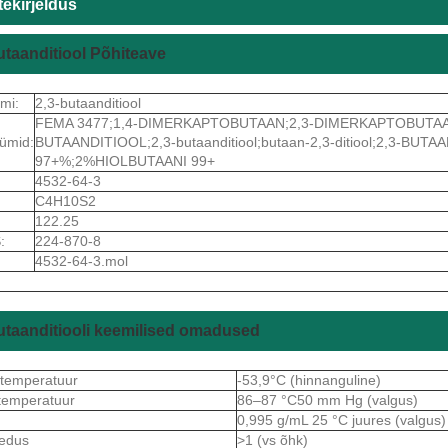
ekirjeldus
utaanditiool Põhiteave
imi:
2,3-butaanditiool
FEMA 3477;1,4-DIMERKAPTOBUTAAN;2,3-DIMERKAPTOBUTAA
ümid:
BUTAANDITIOOL;2,3-butaanditiool;butaan-2,3-ditiool;2,3-BUTA
97+%;2%HIOLBUTAANI 99+
4532-64-3
C4H10S2
122.25
:
224-870-8
4532-64-3.mol
utaanditiooli keemilised omadused
stemperatuur
-53,9°C (hinnanguline)
temperatuur
86–87 °C50 mm Hg (valgus)
0,995 g/mL 25 °C juures (valgus)
hedus
>1 (vs õhk)