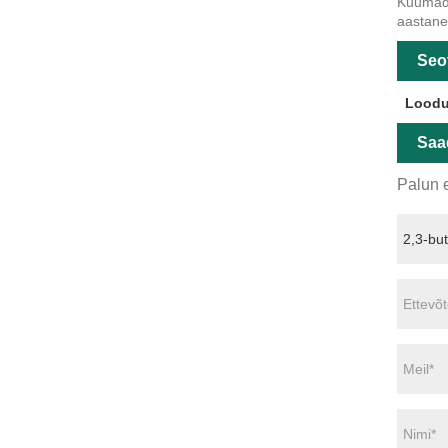
Kuumad s
aastane 
Seo
Loodu
Saa
Palun e