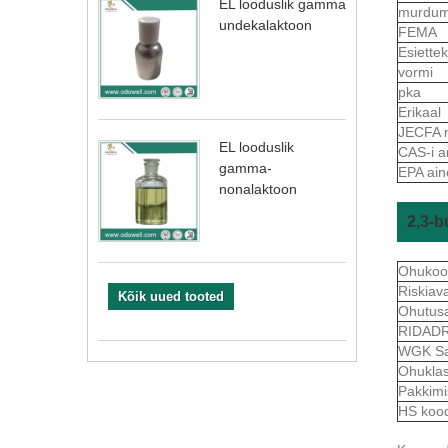
EL looduslik gamma
murdum
undekalaktoon
FEMA
Esiett
vormi
pka
Erikaal
JECFA 
EL looduslik
CAS-i a
gamma-
EPA ain
nonalaktoon
2,3-b
Ohukoo
Riskiav
Kõik uued tooted
Ohutus
RIDAD
WGK S
Ohukla
Pakkim
HS koo