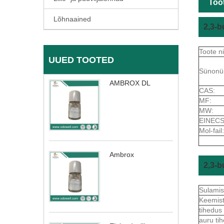
Toot
Lõhnaained
2,3-b
Toote n
UUED TOOTED
Sünonü
AMBROX DL
CAS:
MF:
MW:
EINECS
Mol-fail:
Ambrox
2,3-b
Sulami
Keemis
tihedus
auru ti