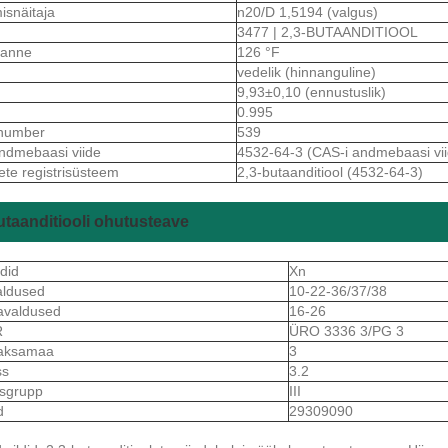
isnäitaja
n20/D 1,5194 (valgus)
3477 | 2,3-BUTAANDITIOOL
ekanne
126 °F
vedelik (hinnanguline)
9,93±0,10 (ennustuslik)
0.995
number
539
ndmebaasi viide
4532-64-3 (CAS-i andmebaasi vii
ete registrisüsteem
2,3-butaanditiool (4532-64-3)
utaanditiooli ohutusteave
did
Xn
aldused
10-22-36/37/38
avaldused
16-26
R
ÜRO 3336 3/PG 3
aksamaa
3
ss
3.2
isgrupp
III
d
29309090