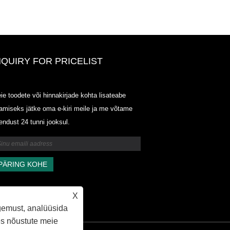
NQUIRY FOR PRICELIST
ODOWELL-MING HINDI LOET-
ie toodete või hinnakirjade kohta lisateabe
20125.6.14-2025.07.25
amiseks jätke oma e-kiri meile ja me võtame
2025/07/25
endust 24 tunni jooksul.
ODOWELL-MING HINDI LOET-
20125.6.14-2025.07.25
X
gemust, analüüsida
des nõustute meie