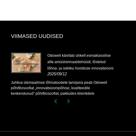
VIIMASED UUDISED
Odowell käivitab uhkelt esmaklassilise
alfa-amüülsinnaaldehüüdi, tõstetud
lõhna- ja isikliku hoolduse innovatsiooni
2025/09/12
Juhtiva ülemaailmse lõhnatoodete tarnijana peab Odowell
põhifilosoofiat „innovatsioonipõhise, kvaliteedile
keskendunud” põhifilosoofiat, pakkudes klientidele
järjekindlalt paremaid lõhnalahendusi kogu maailmas.