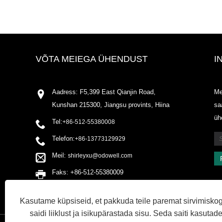
VÕTA MEIEGA ÜHENDUST
I
Aadress: F5,399 East Qianjin Road,
Me
Kunshan 215300, Jiangsu provints, Hiina
sa
üh
Tel:
+86-512-55380008
Telefon:
+86-13773129929
Meil:
shirleyxu@odowell.com
Faks: +86-512-55380009
Kasutame küpsiseid, et pakkuda teile paremat sirvimisko
saidi liiklust ja isikupärastada sisu. Seda saiti kasuta