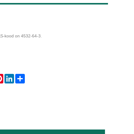
Live
CAS-kood on 4532-64-3.
tsApp
Pinterest
LinkedIn
Share