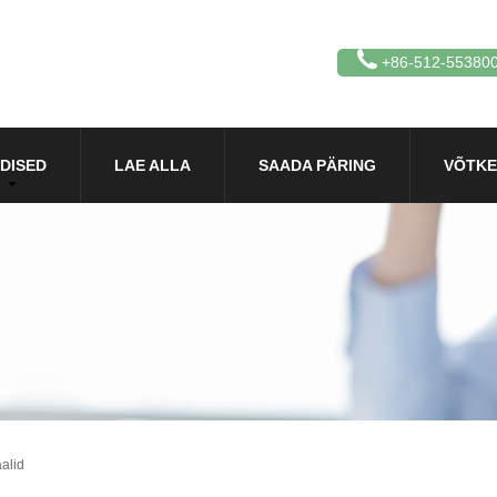
+86-512-55380
DISED
LAE ALLA
SAADA PÄRING
VÕTKE
alid