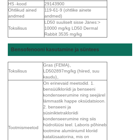
HS -kood
29143900
Ohtlikud ained
119-61-9 (ohtlike ainete
andmed
andmed)
LD50 suuliselt sisse Jänes:>
Toksilisus
10000 mg/kg LD50 Dermal
Rabbit 3535 mg/kg
Bensofenooni kasutamine ja süntees
Gras (FEMA)。
Toksilisus
LD502897mg/kg (hiired, suu
kaudu)。
On erinevaid meetodid. 1.
bensüülkloriidi ja benseeni
kondenseerumine ning seejärel
lämmastik happe oksüdatsioon.
2. benseeni ja
süsiniktetrakloriidi
kondenseerumine ning siis
hüdrolüüsi teel. Laboris põhineb
Tootmismeetod
tootmine alumiiniumil kloriid
katalüsaatorina, mis on