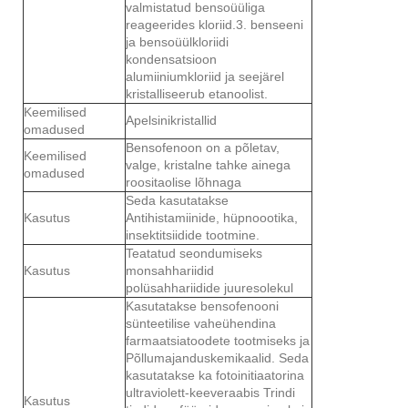
valmistatud bensoüüliga
reageerides kloriid.3. benseeni
ja bensoüülkloriidi
kondensatsioon
alumiiniumkloriid ja seejärel
kristalliseerub etanoolist.
Keemilised
Apelsinikristallid
omadused
Bensofenoon on a põletav,
Keemilised
valge, kristalne tahke ainega
omadused
roositaolise lõhnaga
Seda kasutatakse
Kasutus
Antihistamiinide, hüpnoootika,
insektitsiidide tootmine.
Teatatud seondumiseks
Kasutus
monsahhariidid
polüsahhariidide juuresolekul
Kasutatakse bensofenooni
sünteetilise vaheühendina
farmaatsiatoodete tootmiseks ja
Põllumajanduskemikaalid. Seda
kasutatakse ka fotoinitiaatorina
ultraviolett-keeveraabis Trindi
Kasutus