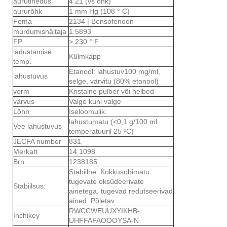
aurutihedus
4.21 (vs õhk)
aururõhk
1 mm Hg (108 ° C)
Fema
2134 | Bensofenoon
murdumisnäitaja
1.5893
FP
> 230 ° F
ladustamise
Külmkapp
temp.
Etanool: lahustuv100 mg/ml,
lahustuvus
selge, värvitu (80% etanool)
vorm
Kristalne pulber või helbed
värvus
Valge kuni valge
Lõhn
Iseloomulik.
lahustumatu (<0,1 g/100 ml
Vee lahustuvus
temperatuuril 25 ºC)
JECFA number
831
Merkatt
14 1098
Brn
1238185
Stabiilne. Kokkusobimatu
tugevate oksüdeerivate
Stabiilsus:
ainetega, tugevad redutseerivad
ained. Põletav.
RWCCWEUUXYIKHB-
Inchikey
UHFFAFAOOOYSA-N