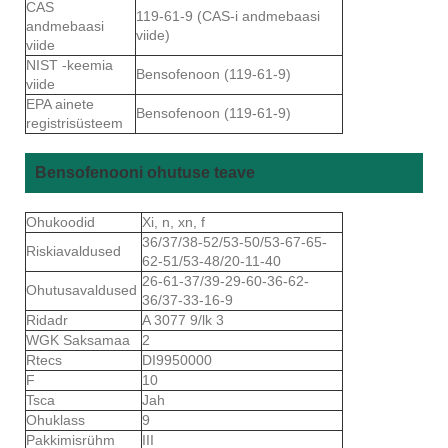
CAS
119-61-9 (CAS-i andmebaasi
andmebaasi
viide)
viide
NIST -keemia
Bensofenoon (119-61-9)
viide
EPA ainete
Bensofenoon (119-61-9)
registrisüsteem
Bensofenooni ohutuse teave
Ohukoodid
Xi, n, xn, f
36/37/38-52/53-50/53-67-65-
Riskiavaldused
62-51/53-48/20-11-40
26-61-37/39-29-60-36-62-
Ohutusavaldused
36/37-33-16-9
Ridadr
A 3077 9/lk 3
WGK Saksamaa
2
Rtecs
DI9950000
F
10
Tsca
Jah
Ohuklass
9
Pakkimisrühm
III