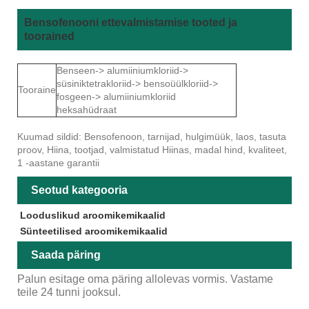
Bensofenooni ettevalmistamise tooted ja
toorained
Benseen-> alumiiniumkloriid->
süsiniktetrakloriid-> bensoüülkloriid->
Tooraine
fosgeen-> alumiiniumkloriid
heksahüdraat
Kuumad sildid: Bensofenoon, tarnijad, hulgimüük, laos, tasuta
proov, Hiina, tootjad, valmistatud Hiinas, madal hind, kvaliteet,
1 -aastane garantii
Seotud kategooria
Looduslikud aroomikemikaalid
Sünteetilised aroomikemikaalid
Saada päring
Palun esitage oma päring allolevas vormis. Vastame
teile 24 tunni jooksul.