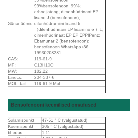
99%bensofenoon, 99%;
erbnejiatong; dimenhüdrinaat EP
lisand J (bensofenoon);
Sünonüümid:
difenhüdramiini lisand 5
（difenhüdrinain EP lisamine e ）L;
dimenhüdrinaat EP EP EPPIPenz;
Ebamunar 2 (bensofenoon);
bensofenoon WhatsApp+86
19930203281
CAS:
119-61-9
MF:
C13H10O
MW:
182.22
Einecs:
204-337-6
MOL -fail:
119-61-9.Mol
Bensofenooni keemilised omadused
Sulamispunkt
47-51 ° C (valgustatud)
Keemispunkt
305 ° C (valgustatud)
tihedus
1.11