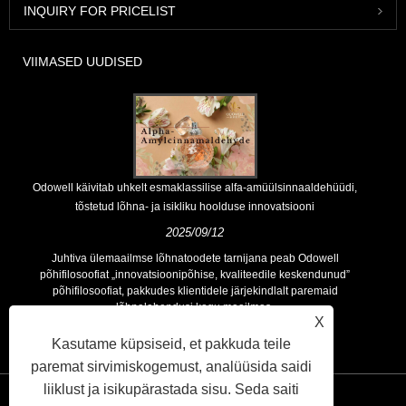
INQUIRY FOR PRICELIST
VIIMASED UUDISED
Odowell käivitab uhkelt esmaklassilise alfa-amüülsinnaaldehüüdi,
tõstetud lõhna- ja isikliku hoolduse innovatsiooni
2025/09/12
Juhtiva ülemaailmse lõhnatoodete tarnijana peab Odowell
põhifilosoofiat „innovatsioonipõhise, kvaliteedile keskendunud”
põhifilosoofiat, pakkudes klientidele järjekindlalt paremaid
lõhnalahendusi kogu maailmas.
X
Kasutame küpsiseid, et pakkuda teile
paremat sirvimiskogemust, analüüsida saidi
liiklust ja isikupärastada sisu. Seda saiti