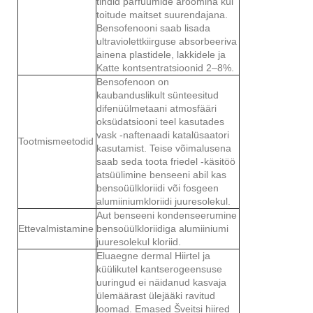
tindid parfüümide aroomina kui
toitude maitset suurendajana.
Bensofenooni saab lisada
ultraviolettkiirguse absorbeeriva
ainena plastidele, lakkidele ja
Katte kontsentratsioonid 2–8%.
Bensofenoon on
kaubanduslikult sünteesitud
difenüülmetaani atmosfääri
oksüdatsiooni teel kasutades
vask -naftenaadi katalüsaatori
Tootmismeetodid
kasutamist. Teise võimalusena
saab seda toota friedel -käsitöö
atsüülimine benseeni abil kas
bensoüülkloriidi või fosgeen
alumiiniumkloriidi juuresolekul.
Aut benseeni kondenseerumine
Ettevalmistamine
bensoüülkloriidiga alumiiniumi
juuresolekul kloriid.
Eluaegne dermal Hiirtel ja
küülikutel kantserogeensuse
uuringud ei näidanud kasvaja
ülemäärast ülejääki ravitud
loomad. Emased Šveitsi hiired