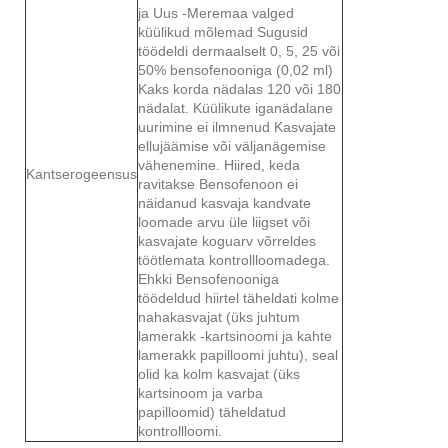
ja Uus -Meremaa valged
küülikud mõlemad Sugusid
töödeldi dermaalselt 0, 5, 25 või
50% bensofenooniga (0,02 ml)
Kaks korda nädalas 120 või 180
nädalat. Küülikute iganädalane
uurimine ei ilmnenud Kasvajate
ellujäämise või väljanägemise
vähenemine. Hiired, keda
Kantserogeensus
ravitakse Bensofenoon ei
näidanud kasvaja kandvate
loomade arvu üle liigset või
kasvajate koguarv võrreldes
töötlemata kontrollloomadega.
Ehkki Bensofenooniga
töödeldud hiirtel täheldati kolme
nahakasvajat (üks juhtum
lamerakk -kartsinoomi ja kahte
lamerakk papilloomi juhtu), seal
olid ka kolm kasvajat (üks
kartsinoom ja varba
papilloomid) täheldatud
kontrollloomi.