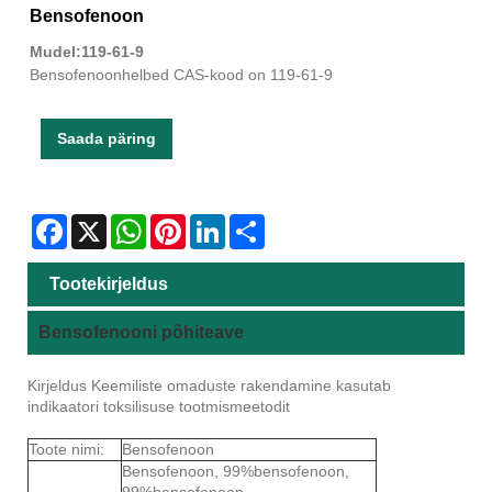
Bensofenoon
Mudel:119-61-9
Bensofenoonhelbed CAS-kood on 119-61-9
Saada päring
Facebook
X
WhatsApp
Pinterest
LinkedIn
Share
Tootekirjeldus
Bensofenooni põhiteave
Kirjeldus Keemiliste omaduste rakendamine kasutab
indikaatori toksilisuse tootmismeetodit
Toote nimi:
Bensofenoon
Bensofenoon, 99%bensofenoon,
99%bensofenoon,