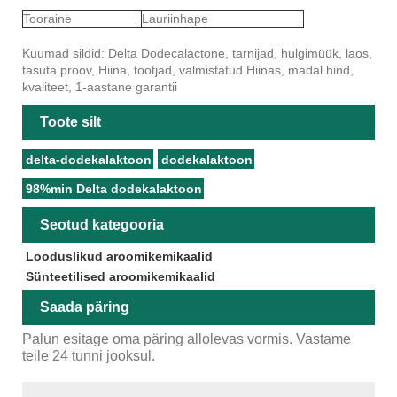
Tooraine
Lauriinhape
Kuumad sildid: Delta Dodecalactone, tarnijad, hulgimüük, laos,
tasuta proov, Hiina, tootjad, valmistatud Hiinas, madal hind,
kvaliteet, 1-aastane garantii
Toote silt
delta-dodekalaktoon
dodekalaktoon
98%min Delta dodekalaktoon
Seotud kategooria
Looduslikud aroomikemikaalid
Sünteetilised aroomikemikaalid
Saada päring
Palun esitage oma päring allolevas vormis. Vastame
teile 24 tunni jooksul.