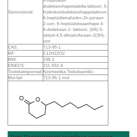
5-hüdroksü-
dodekanohapetsidelta-laktoon; 5-
Sünonüümid:
hüdroksüdodekanohappelaktoon;
6-heptüültetrahüdro-2h-püraan-
2-oon; 6-heptüüloksaanhape 4-
4-dodekaan-2- laktoon; (5R)-5-
oktüül-4,5-dihüdrofuraan-2(3H)-
oon
CAS:
713-95-1
MF:
C12H22O2
MW:
198.3
EINECS:
211-932-4
Tootekategooriad:
Kosmeetika;Toidulisandid;-
Mol-fail:
713-95-1.mol