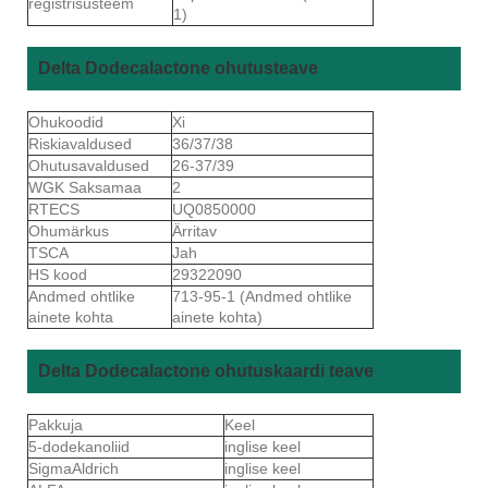
registrisüsteem
1)
Delta Dodecalactone ohutusteave
Ohukoodid
Xi
Riskiavaldused
36/37/38
Ohutusavaldused
26-37/39
WGK Saksamaa
2
RTECS
UQ0850000
Ohumärkus
Ärritav
TSCA
Jah
HS kood
29322090
Andmed ohtlike
713-95-1 (Andmed ohtlike
ainete kohta
ainete kohta)
Delta Dodecalactone ohutuskaardi teave
Pakkuja
Keel
5-dodekanoliid
inglise keel
SigmaAldrich
inglise keel