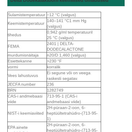
Delta Dodekalaktooni keemilised omadused
Sulamistemperatuur
−12 °C (valgus)
140–141 °C1 mm Hg
Keemistemperatuur
(valgus)
0,942 g/ml temperatuuril
tihedus
25 °C (valgus)
2401 | DELTA-
FEMA
DODECALACTONE
murdumisnäitaja
n20/D 1,460 (valgus)
Esiettekanne
>230 °F
vormi
korralik
Ei segune või on veega
Vees lahustuvus
raskesti segatav.
JECFA number
236
BRN
1282749
CAS-i andmebaasi
713-95-1 (CAS-i
viide
andmebaasi viide)
2H-püraan-2-oon, 6-
NIST-i keemiaviited
heptüültetrahüdro-(713-95-
1)
2H-püraan-2-oon, 6-
EPA ainete
heptüültetrahüdro-(713-95-