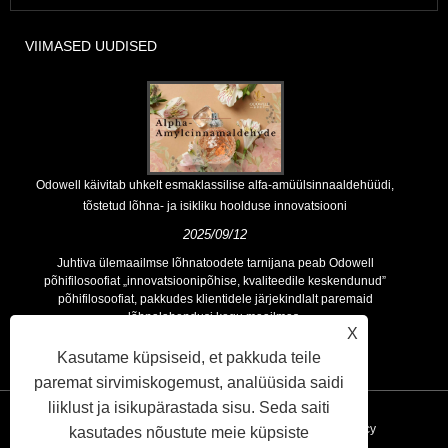
VIIMASED UUDISED
Odowell käivitab uhkelt esmaklassilise alfa-amüülsinnaaldehüüdi,
tõstetud lõhna- ja isikliku hoolduse innovatsiooni
2025/09/12
Juhtiva ülemaailmse lõhnatoodete tarnijana peab Odowell
põhifilosoofiat „innovatsioonipõhise, kvaliteedile keskendunud”
põhifilosoofiat, pakkudes klientidele järjekindlalt paremaid
lõhnalahendusi kogu maailmas.
X
Kasutame küpsiseid, et pakkuda teile
paremat sirvimiskogemust, analüüsida saidi
liiklust ja isikupärastada sisu. Seda saiti
Lingid
Sitemap
RSS
XML
Privacy Policy
kasutades nõustute meie küpsiste