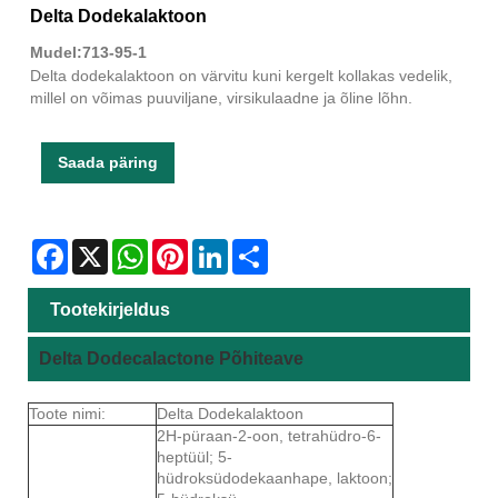
Delta Dodekalaktoon
Mudel:713-95-1
Delta dodekalaktoon on värvitu kuni kergelt kollakas vedelik,
millel on võimas puuviljane, virsikulaadne ja õline lõhn.
Saada päring
Facebook
X
WhatsApp
Pinterest
LinkedIn
Share
Tootekirjeldus
Delta Dodecalactone Põhiteave
Toote nimi:
Delta Dodekalaktoon
2H-püraan-2-oon, tetrahüdro-6-
heptüül; 5-
hüdroksüdodekaanhape, laktoon;