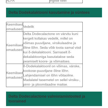
ALFA
inglise keel
Delta Dodekalaktooni kasutamine ja süntees
Keemilised
Vedelik
omadused
Delta Dodecalactone on värvitu kuni
kergelt kollakas vedelik, millel on
võimas puuviljane, virsikulaadne ja
Keemilised
õline lõhn. Seda võib toota samal viisil
omadused
kui δ-dekalaktooni. Sarnaselt δ-
dekalaktooniga kasutatakse seda
peamiselt koore- ja võimaitses.
δ-Dodekalaktoonil on võimas, värske,
kookose-puuviljane õline lõhn.
Keemilised
Lahjendamisel on lõhn võitaoline.
omadused
Madalatel tasemetel on sellel virsiku-,
pirni- ja ploomilaadne maitse.
Delta Dodecalactone valmistamistooted ja
toorained