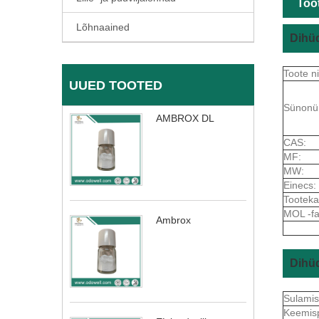
Toot
Lõhnaained
Dihüd
Toote n
UUED TOOTED
Sünonü
AMBROX DL
CAS:
MF:
MW:
Einecs:
Tooteka
MOL -fai
Ambrox
Dihü
Sulami
Keemis