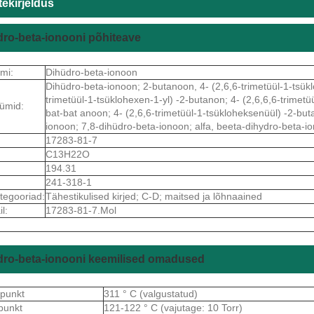
ekirjeldus
ro-beta-ionooni põhiteave
imi:
Dihüdro-beta-ionoon
Dihüdro-beta-ionoon; 2-butanoon, 4- (2,6,6-trimetüül-1-tsükl
trimetüül-1-tsüklohexen-1-yl) -2-butanon; 4- (2,6,6,6-trimetü
ümid:
bat-bat anoon; 4- (2,6,6-trimetüül-1-tsükloheksenüül) -2-bu
ionoon; 7,8-dihüdro-beta-ionoon; alfa, beeta-dihydro-beta-
17283-81-7
C13H22O
194.31
241-318-1
tegooriad:
Tähestikulised kirjed; C-D; maitsed ja lõhnaained
l:
17283-81-7.Mol
dro-beta-ionooni keemilised omadused
spunkt
311 ° C (valgustatud)
punkt
121-122 ° C (vajutage: 10 Torr)