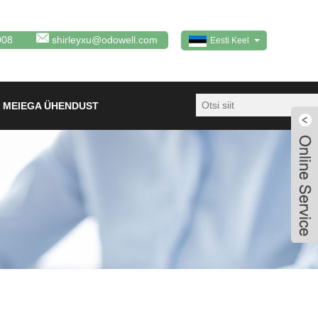
008
shirleyxu@odowell.com
Eesti Keel
 MEIEGA ÜHENDUST