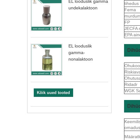
EL looduslik gamma
tihedus
undekalaktoon
Fema
murdum
FP
JECFA 
EPA ain
EL looduslik
Dihüd
gamma-
nonalaktoon
Ohukoo
Riskiav
Ohutus
Ridadr
WGK S
Kõik uued tooted
Dihüd
Keemili
omadu
Määratl