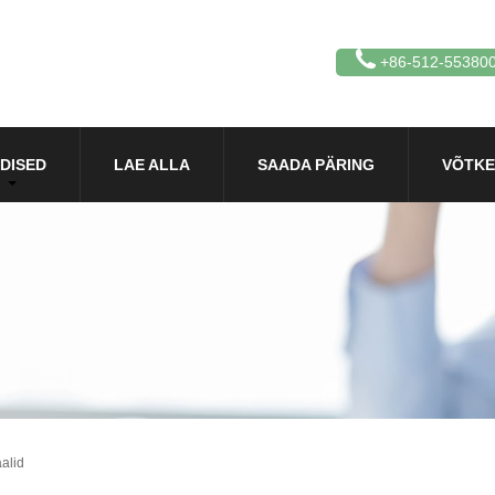
+86-512-55380
DISED
LAE ALLA
SAADA PÄRING
VÕTKE
alid