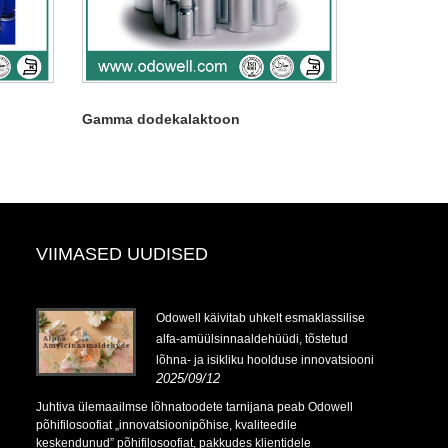
Gamma dodekalaktoon
VIIMASED UUDISED
Odowell käivitab uhkelt esmaklassilise
alfa-amüülsinnaaldehüüdi, tõstetud
lõhna- ja isikliku hoolduse innovatsiooni
2025/09/12
Juhtiva ülemaailmse lõhnatoodete tarnijana peab Odowell
põhifilosoofiat „innovatsioonipõhise, kvaliteedile
keskendunud” põhifilosoofiat, pakkudes klientidele