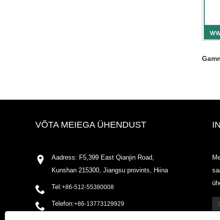
Gamm
VÕTA MEIEGA ÜHENDUST
I
Aadress: F5,399 East Qianjin Road,
Me
Kunshan 215300, Jiangsu provints, Hiina
sa
üh
Tel:
+86-512-55380008
Telefon:
+86-13773129929