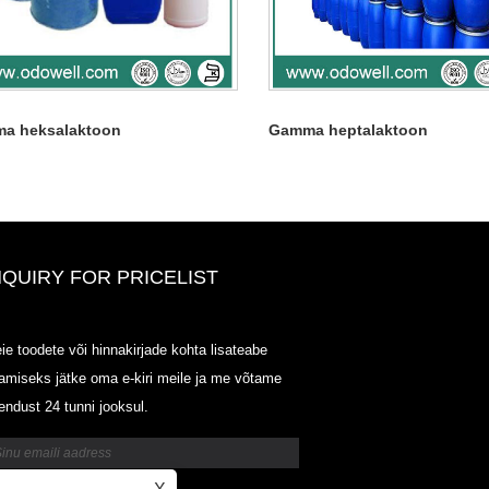
a heksalaktoon
Gamma heptalaktoon
NQUIRY FOR PRICELIST
ODOWELL-MING HINDI LOET-
ie toodete või hinnakirjade kohta lisateabe
20125.6.14-2025.07.25
amiseks jätke oma e-kiri meile ja me võtame
2025/07/25
endust 24 tunni jooksul.
ODOWELL-MING HINDI LOET-
20125.6.14-2025.07.25