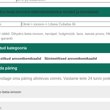
ro-beta-ionooni ettevalmistamise tooted ja toorained
e
Citral-> ionoon-> Litsea Cubeba õli
ildid: Dihydro-beta-ionoon, tarnijad, hulgimüük, laos, tasuta proov, Hiin
garantii
tud kategooria
slikud aroomikemikaalid
Sünteetilised aroomikemikaalid
da päring
sitage oma päring allolevas vormis. Vastame teile 24 tunni jook