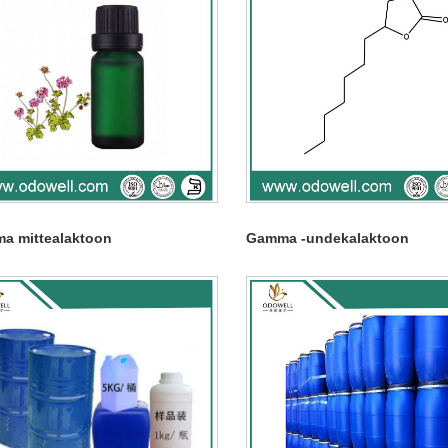
a mittealaktoon
Gamma -undekalaktoon