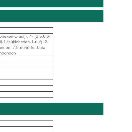
ohexen-1-üül)-; 4- (2,6,6,6-
ül-1-tsüklohexen-1-üül) -2-
tanoon; 7,8-dehüdro-beta-
ionoonoon