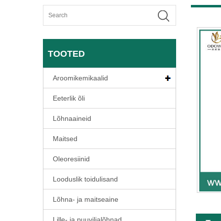
TOOTED
Aroomikemikaalid
Eeterlik õli
Lõhnaaineid
Maitsed
Oleoresiinid
Looduslik toidulisand
Lõhna- ja maitseaine
Lille- ja puuviljalõhnad