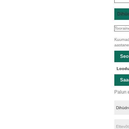
Dihüd
Toorain
Kuumad s
aastane 
Seo
Loodu
Saa
Palun e