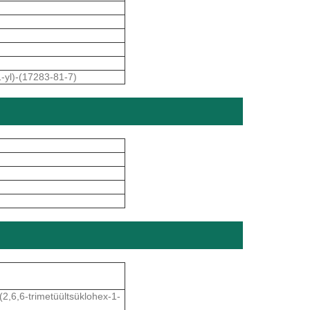
1-yl)-(17283-81-7)
(2,6,6-trimetüültsüklohex-1-