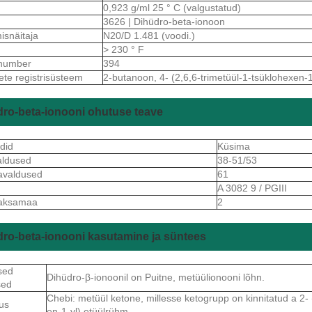
0,923 g/ml 25 ° C (valgustatud)
3626 | Dihüdro-beta-ionoon
isnäitaja
N20/D 1.481 (voodi.)
> 230 ° F
number
394
ete registrisüsteem
2-butanoon, 4- (2,6,6-trimetüül-1-tsüklohexen-
ro-beta-ionooni ohutuse teave
did
Küsima
aldused
38-51/53
avaldused
61
A 3082 9 / PGIII
aksamaa
2
ro-beta-ionooni kasutamine ja süntees
sed
Dihüdro-β-ionoonil on Puitne, metüülionooni lõhn.
sed
Chebi: metüül ketone, millesse ketogrupp on kinnitatud a 2- 
us
en-1-yl) etüülrühm.