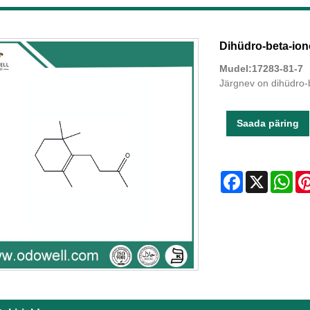
Dihüdro-beta-io
Mudel:17283-81-7
Järgnev on dihüdro-b
Saada päring
Facebook
X
Wha