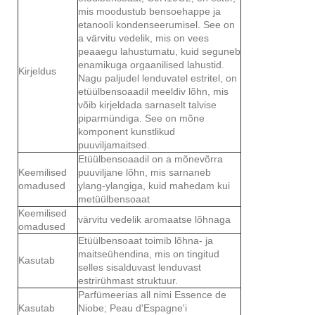
mis moodustub bensoehappe ja
etanooli kondenseerumisel. See on
a värvitu vedelik, mis on vees
peaaegu lahustumatu, kuid seguneb
enamikuga orgaanilised lahustid.
Kirjeldus
Nagu paljudel lenduvatel estritel, on
etüülbensoaadil meeldiv lõhn, mis
võib kirjeldada sarnaselt talvise
piparmündiga. See on mõne
komponent kunstlikud
puuviljamaitsed.
Etüülbensoaadil on a mõnevõrra
Keemilised
puuviljane lõhn, mis sarnaneb
omadused
ylang-ylangiga, kuid mahedam kui
metüülbensoaat
Keemilised
värvitu vedelik aromaatse lõhnaga
omadused
Etüülbensoaat toimib lõhna- ja
maitseühendina, mis on tingitud
Kasutab
selles sisalduvast lenduvast
estrirühmast struktuur.
Parfümeerias all nimi Essence de
Kasutab
Niobe; Peau d'Espagne'i