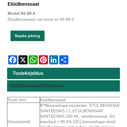
Etüülbensoaat
Mudel:93-89-0
Etüülbensoaadi cas-kood on 93-89-0.
Saada päring
Facebook
X
WhatsApp
Pinterest
LinkedIn
Share
Tootekirjeldus
Etüülbensoaat Põhiteave
Toote nimi:
Etüülbensoaat
B**Bensoehape etüülester; ETÜL BENSOAAT
SÜNTEESIKS 1 L;ETÜLBENSOAAT
SÜNTEESIKS 250 ML; etüülbensoaat, GC
Sünonüümid:
standard,> 99,5% (GC);bensoehape etüül;
etüülbensoaat, eriti puhas; etüülbensoaat,