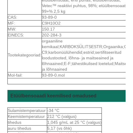
Vetec™ reaktiivi puhtus, 98%; etüülbensoaat,
99+% 2,5 kg
CAS:
93-89-0
MF:
C9H10O2
MW:
150.17
EINECS:
202-284-3
orgaaniline
kemikaal;KARBOKSÜLITSESTR;Orgaanika;C8-
C9;karbonüülühendid;estrid;sertifitseeritud
Tootekategooriad:
loodustooted, lõhna- ja maitseained ja
lõhnaained;E-F;tähestikulised loetelud;Maitsed
ja lõhnaained
Mol-fail:
93-89-0.mol
Etüülbensoaadi keemilised omadused
Sulamistemperatuur
-34 °C
Keemistemperatuur
212 °C (valgus)
tihedus
1,045 g/mL at 25 °C (valgus)
auru tihedus
5,17 (vs õhk)