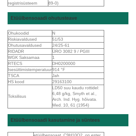
registrisüsteem
89-0)
Etüülbensoaadi ohutusteave
Ohukoodid
N
Riskiavaldused
51/53
Ohutusavaldused
24/25-61
RIDADR
ÜRO 3082 9 / PGIII
WGK Saksamaa
1
RTECS
DH0200000
Isesüttimistemperatuur
914 °F
TSCA
Jah
HS kood
29163100
LD50 suu kaudu rottidel:
6,48 g/kg, Smyth et al.,
Toksilisus
Arch. Ind. Hyg. hõivata.
Med. 10, 61 (1954)
Etüülbensoaadi kasutamine ja süntees
etüülbensoaat, C9H10O2, on ester,