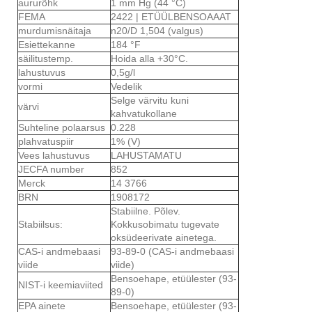
aururõhk
1 mm Hg (44 °C)
FEMA
2422 | ETÜÜLBENSOAAAT
murdumisnäitaja
n20/D 1,504 (valgus)
Esiettekanne
184 °F
säilitustemp.
Hoida alla +30°C.
lahustuvus
0,5g/l
vormi
Vedelik
Selge värvitu kuni
värvi
kahvatukollane
Suhteline polaarsus
0.228
plahvatuspiir
1% (V)
Vees lahustuvus
LAHUSTAMATU
JECFA number
852
Merck
14 3766
BRN
1908172
Stabiilne. Põlev.
Stabiilsus:
Kokkusobimatu tugevate
oksüdeerivate ainetega.
CAS-i andmebaasi
93-89-0 (CAS-i andmebaasi
viide
viide)
Bensoehape, etüülester (93-
NIST-i keemiaviited
89-0)
EPA ainete
Bensoehape, etüülester (93-