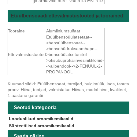
ja ärritavaid aure. Vaata ka ESTRID
Etüülbensoaadi ettevalmistustooted ja toorained
Tooraine
Alumiiniumsulfaat
Etüülbensoüülatsetaat--
>bensüülbensoaat--
>bensohüdroksaamhape--
Ettevalmistustooted
>bensoüülatsetonitriil--
>oksübuprokaiinvesinikkloriid-
->alibendool-->2-FENÜÜL-2-
PROPANOOL
Kuumad sildid: Etüülbensoaat, tarnijad, hulgimüük, laos, tasuta
proov, Hiina, tootjad, valmistatud Hiinas, madal hind, kvaliteet,
1-aastane garantii
Seotud kategooria
Looduslikud aroomikemikaalid
Sünteetilised aroomikemikaalid
Saada päring