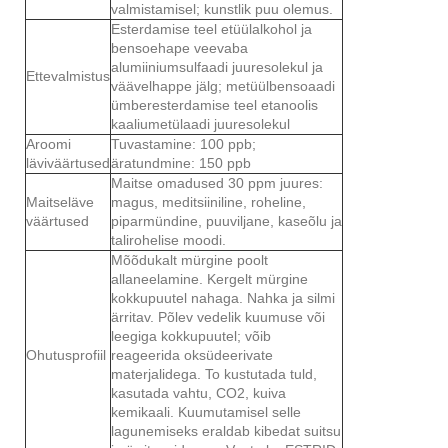
valmistamisel; kunstlik puu olemus.
Esterdamise teel etüülalkohol ja
bensoehape veevaba
alumiiniumsulfaadi juuresolekul ja
Ettevalmistus
väävelhappe jälg; metüülbensoaadi
ümberesterdamise teel etanoolis
kaaliumetülaadi juuresolekul
Aroomi
Tuvastamine: 100 ppb;
läviväärtused
äratundmine: 150 ppb
Maitse omadused 30 ppm juures:
Maitseläve
magus, meditsiiniline, roheline,
väärtused
piparmündine, puuviljane, kaseõlu ja
talirohelise moodi.
Mõõdukalt mürgine poolt
allaneelamine. Kergelt mürgine
kokkupuutel nahaga. Nahka ja silmi
ärritav. Põlev vedelik kuumuse või
leegiga kokkupuutel; võib
Ohutusprofiil
reageerida oksüdeerivate
materjalidega. To kustutada tuld,
kasutada vahtu, CO2, kuiva
kemikaali. Kuumutamisel selle
lagunemiseks eraldab kibedat suitsu