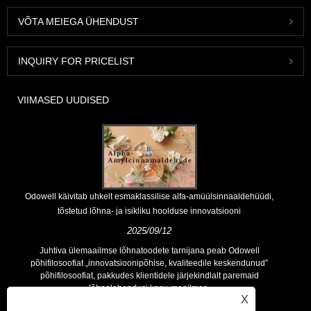
VÕTA MEIEGA ÜHENDUST
INQUIRY FOR PRICELIST
VIIMASED UUDISED
Odowell käivitab uhkelt esmaklassilise alfa-amüülsinnaaldehüüdi,
tõstetud lõhna- ja isikliku hoolduse innovatsiooni
2025/09/12
Juhtiva ülemaailmse lõhnatoodete tarnijana peab Odowell
põhifilosoofiat „innovatsioonipõhise, kvaliteedile keskendunud”
põhifilosoofiat, pakkudes klientidele järjekindlalt paremaid
lõhnalahendusi kogu maailmas.
X