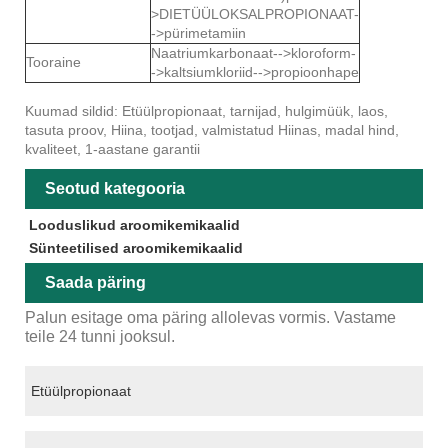
>DIETÜÜLOKSALPROPIONAAT-
->pürimetamiin
Naatriumkarbonaat-->kloroform-
Tooraine
->kaltsiumkloriid-->propioonhape
Kuumad sildid: Etüülpropionaat, tarnijad, hulgimüük, laos,
tasuta proov, Hiina, tootjad, valmistatud Hiinas, madal hind,
kvaliteet, 1-aastane garantii
Seotud kategooria
Looduslikud aroomikemikaalid
Sünteetilised aroomikemikaalid
Saada päring
Palun esitage oma päring allolevas vormis. Vastame
teile 24 tunni jooksul.