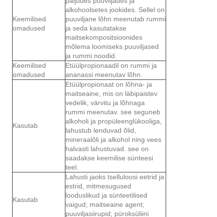
paljudes puuviljades ja
alkohoolsetes jookides. Sellel on
Keemilised
puuviljane lõhn meenutab rummi
omadused
ja seda kasutatakse
maitsekompositsioonides
mõlema loomiseks puuviljased
ja rummi noodid.
Keemilised
Etüülpropionaadil on rummi ja
omadused
ananassi meenutav lõhn.
Etüülpropionaat on lõhna- ja
maitseaine, mis on läbipaistev
vedelik, värvitu ja lõhnaga
rummi meenutav. see seguneb
alkoholi ja propüleenglükooliga,
Kasutab
lahustub lenduvad õlid,
mineraalõli ja alkohol ning vees
halvasti lahustuvad. see on
saadakse keemilise sünteesi
teel.
Lahusti jaoks tselluloosi eetrid ja
estrid, mitmesugused
looduslikud ja sünteetilised
Kasutab
vaigud; maitseaine agent;
puuviljasiirupid; püroksüliini