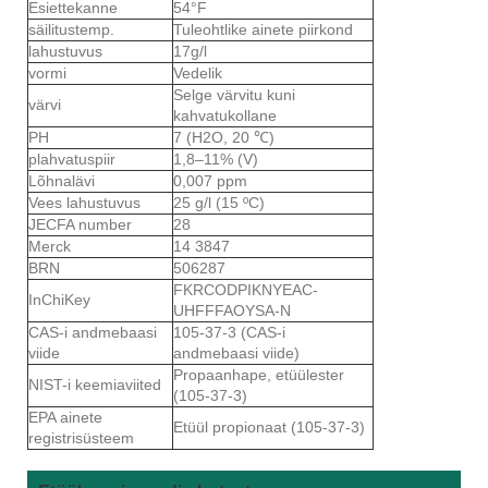
Esiettekanne
54°F
säilitustemp.
Tuleohtlike ainete piirkond
lahustuvus
17g/l
vormi
Vedelik
Selge värvitu kuni
värvi
kahvatukollane
PH
7 (H2O, 20 ℃)
plahvatuspiir
1,8–11% (V)
Lõhnalävi
0,007 ppm
Vees lahustuvus
25 g/l (15 ºC)
JECFA number
28
Merck
14 3847
BRN
506287
FKRCODPIKNYEAC-
InChiKey
UHFFFAOYSA-N
CAS-i andmebaasi
105-37-3 (CAS-i
viide
andmebaasi viide)
Propaanhape, etüülester
NIST-i keemiaviited
(105-37-3)
EPA ainete
Etüül propionaat (105-37-3)
registrisüsteem