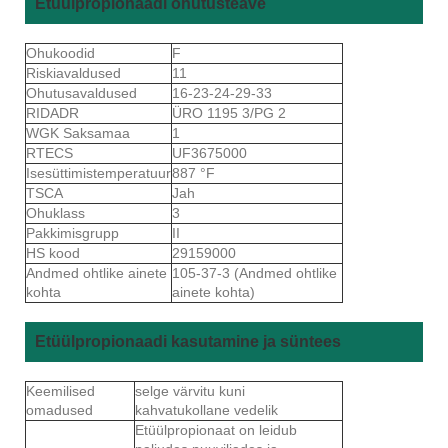
Etüülpropionaadi ohutusteave
Ohukoodid
F
Riskiavaldused
11
Ohutusavaldused
16-23-24-29-33
RIDADR
ÜRO 1195 3/PG 2
WGK Saksamaa
1
RTECS
UF3675000
Isesüttimistemperatuur
887 °F
TSCA
Jah
Ohuklass
3
Pakkimisgrupp
II
HS kood
29159000
Andmed ohtlike ainete
105-37-3 (Andmed ohtlike
kohta
ainete kohta)
Etüülpropionaadi kasutamine ja süntees
Keemilised
selge värvitu kuni
omadused
kahvatukollane vedelik
Etüülpropionaat on leidub