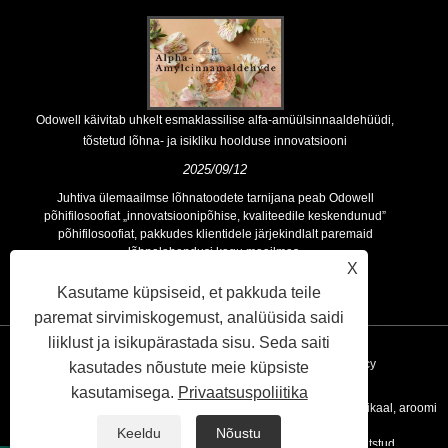
Odowell käivitab uhkelt esmaklassilise alfa-amüülsinnaaldehüüdi,
tõstetud lõhna- ja isikliku hoolduse innovatsiooni
2025/09/12
Juhtiva ülemaailmse lõhnatoodete tarnijana peab Odowell
põhifilosoofiat „innovatsioonipõhise, kvaliteedile keskendunud”
põhifilosoofiat, pakkudes klientidele järjekindlalt paremaid
lõhnalahendusi kogu maailmas.
X
Kasutame küpsiseid, et pakkuda teile
paremat sirvimiskogemust, analüüsida saidi
liiklust ja isikupärastada sisu. Seda saiti
Lingid
Sitemap
RSS
XML
Privacy Policy
kasutades nõustute meie küpsiste
kasutamisega.
Privaatsuspoliitika
Autoriõigus © 2020 Kunshan Odowell Co., Ltd - Hiina aroomi kemikaal, aroomi
Keeldu
Nõustu
koostisosade tootjad, eeterlike õli tarnijad Kõik õigused kaitstud.