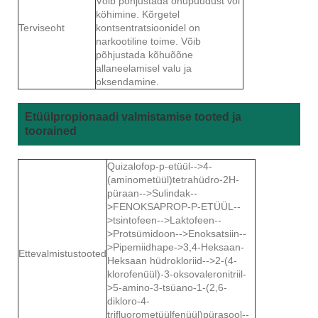
Võib põhjustada õhupuudust või
köhimine. Kõrgetel
Terviseoht
kontsentratsioonidel on
narkootiline toime. Võib
põhjustada kõhuõõne
allaneelamisel valu ja
oksendamine.
Etüülpropionaadi valmistamise tooted ja
toorained
Quizalofop-p-etüül-->4-
(aminometüül)tetrahüdro-2H-
püraan-->Sulindak--
>FENOKSAPROP-P-ETÜÜL--
>tsintofeen-->Laktofeen--
>Protsümidoon-->Enoksatsiin--
>Pipemiidhape->3,4-Heksaan-
Ettevalmistustooted
Heksaan hüdrokloriid-->2-(4-
klorofenüül)-3-oksovaleronitriil-
>5-amino-3-tsüano-1-(2,6-
dikloro-4-
trifluorometüülfenüül)pürasool--