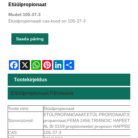
Etüülpropionaat
Mudel:105-37-3
Etüülpropionaadi cas-kood on 105-37-3
Saada päring
Facebook
X
WhatsApp
Pinterest
LinkedIn
Share
Tootekirjeldus
Etüülpropionaat Põhiteave
Toote nimi:
Etüülpropionaat
ETÜLPROPANOAAAT;ETÜL PROPIONAAT;Etüül-
Sünonüümid:
propanoaat;FEMA 2456;TRIANOIC HAPEETÜ
AL BI 0159;propiooneeter;propioon HAPPEET
CAS:
105-37-3