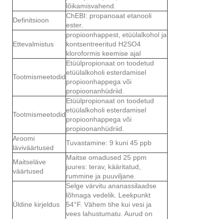
lõikamisvahend.
ChEBI: propanoaat etanooli
Definitsioon
ester.
propioonhappest, etüülalkohol ja
Ettevalmistus
kontsentreeritud H2SO4
kloroformis keemise ajal
Etüülpropionaat on toodetud
etüülalkoholi esterdamisel
Tootmismeetodid
propioonhappega või
propioonanhüdriid.
Etüülpropionaat on toodetud
etüülalkoholi esterdamisel
Tootmismeetodid
propioonhappega või
propioonanhüdriid.
Aroomi
Tuvastamine: 9 kuni 45 ppb
läviväärtused
Maitse omadused 25 ppm
Maitseläve
juures: terav, kääritatud,
väärtused
rummine ja puuviljane.
Selge värvitu ananassilaadse
lõhnaga vedelik. Leekpunkt
Üldine kirjeldus
54°F. Vähem tihe kui vesi ja
vees lahustumatu. Aurud on