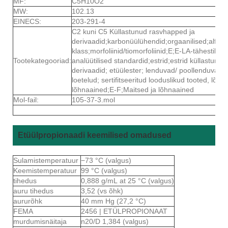
MF:
C5H10O2
MW:
102.13
EINECS:
203-291-4
C2 kuni C5 Küllastunud rasvhapped ja
derivaadid;karbonüülühendid;orgaanilised;alfaso
klass;morfoliinid/tiomorfoliinid;E;E-LA-tähestikul
Tootekategooriad:
analüütilised standardid;estrid;estrid küllastunu
derivaadid; etüülester; lenduvad/ poollenduvad a
loetelud; sertifitseeritud looduslikud tooted, lõhn
lõhnaained;E-F;Maitsed ja lõhnaained
Mol-fail:
105-37-3.mol
Etüülpropionaadi keemilised omadused
Sulamistemperatuur
−73 °C (valgus)
Keemistemperatuur
99 °C (valgus)
tihedus
0,888 g/mL at 25 °C (valgus)
auru tihedus
3,52 (vs õhk)
aururõhk
40 mm Hg (27,2 °C)
FEMA
2456 | ETÜLPROPIONAAT
murdumisnäitaja
n20/D 1,384 (valgus)