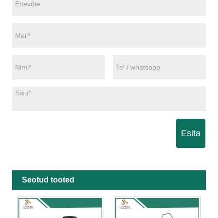
Esita
Seotud tooted