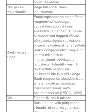
õhust raskemad.
Õhu ja vee
Väga tuleohtlik. Vees
reaktsioonid
lahustumatu.
Etüülpropionaat on ester. Estrid
reageerivad hapetega,
vabastades soojust koos
alkoholide ja happed. Tugevad
oksüdeerivad happed võivad
põhjustada ägeda reaktsiooni
piisavalt eksotermiline, et süttida
reaktsiooniproduktid. Soojus on
Reaktiivsuse
ka mis tekib estrite
profiil
interaktsioonil söövitavate
lahustega. Tuleohtlik vesinik
tekib estrite segamisel
leelismetallide ja hüdriididega.
Saab reageerida oksüdeerivate
ainete, aluste ja hapetega.
Polümerisatsioon: mitte
polümeriseerida [USCG, 1999].
Oht
Tuleohtlik, ohtlik tuleoht.
Kokkupuude võib põhjustada
silmade, nina ja kurgu ärritus.