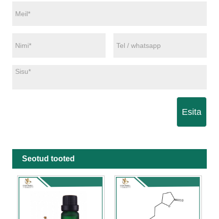
Esita
Seotud tooted