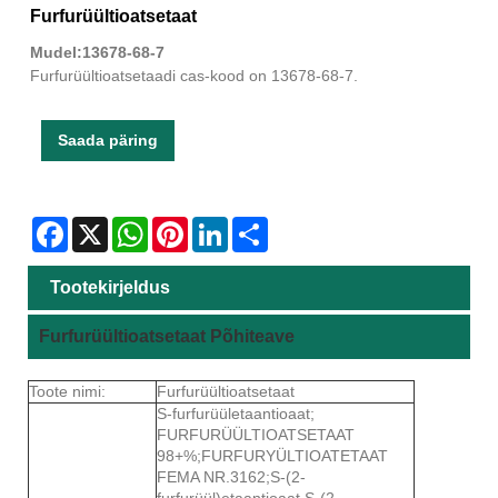
Furfurüültioatsetaat
Mudel:13678-68-7
Furfurüültioatsetaadi cas-kood on 13678-68-7.
Saada päring
Facebook
X
WhatsApp
Pinterest
LinkedIn
Share
Tootekirjeldus
Furfurüültioatsetaat Põhiteave
Toote nimi:
Furfurüültioatsetaat
S-furfurüületaantioaat;
FURFURÜÜLTIOATSETAAT
98+%;FURFURYÜLTIOATETAAT
FEMA NR.3162;S-(2-
furfurüül)etaantioaat,S-(2-