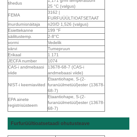
1,171 g/ml temperatuuril
tihedus
25 °C (valgus)
3162 |
FEMA
FURFUÜÜLTIOATSETAAT
murdumisnäitaja
n20/D 1,526 (valgus)
Esiettekanne
199 °F
säilitustemp.
2-8°C
vormi
Vedelik
värvi
Tumepruun
Erikaal
1.171
JECFA number
1074
CAS-i andmebaasi
13678-68-7 (CAS-i
viide
andmebaasi viide)
Etaantiohape, S-(2-
NIST-i keemiaviited
furanüülmetüül)ester (13678-
68-7)
Etaantiohape, S-(2-
EPA ainete
furanüülmetüül)ester (13678-
registrisüsteem
68-7)
Furfurüültioatsetaadi ohutusteave