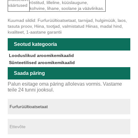
röstitud, lilleline, küüslaugune,
väärtused
kohvine, lihane, soolane ja väävlirikas.
Kuumad sildid: Furfurüültioatsetaat, tarnijad, hulgimüük, laos,
tasuta proov, Hiina, tootjad, valmistatud Hiinas, madal hind,
kvaliteet, 1-aastane garantii
Seotud kategooria
Looduslikud aroomikemikaalid
Sünteetilised aroomikemikaalid
Saada päring
Palun esitage oma päring allolevas vormis. Vastame
teile 24 tunni jooksul.