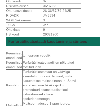
Ohukoodid
Xi
Riskiavaldused
36/37/38
Ohutusavaldused
26-36/37/39-24/25
RIDADR
JA 3334
WGK Saksamaa
3
TSCA
Jah
Ohuklass
9
HS kood
29321900
Furfurüültioatsetaadi kasutamine ja süntees
Keemilised
tumepruun vedelik
omadused
Keemilised
Furfurüültioatsetaadil on põletatud
omadused
röstitud lõhn.
Furfurüültioatsetaat on väävliga
asendatud furaani derivaat, mida
kasutatakse maitseainena. e. Soovi
Kasutab
korral esitame üksikasjaliku
protseduuri tioatsetaadist tiooli
valmistamiseks koos
spektriandmetega.
Maitseomadused 1 ppm juures:
Maitseläve