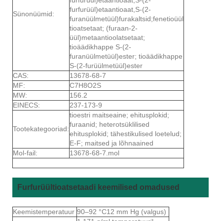
furfurüül)etaantioaat,S-(2-
Sünonüümid:
furanüülmetüül)furakaltsid;fenetioüül
tioatsetaat; (furaan-2-
üül)metaantioolatsetaat;
tioäädikhappe S-(2-
furanüülmetüül)ester; tioäädikhappe
S-(2-furüülmetüül)ester
CAS:
13678-68-7
MF:
C7H8O2S
MW:
156.2
EINECS:
237-173-9
tioestri maitseaine; ehitusplokid;
furaanid; heterotsüklilised
Tootekategooriad:
ehitusplokid; tähestikulised loetelud;
E-F; maitsed ja lõhnaained
Mol-fail:
13678-68-7.mol
Furfurüültioatsetaadi keemilised omadused
Keemistemperatuur
90–92 °C12 mm Hg (valgus)