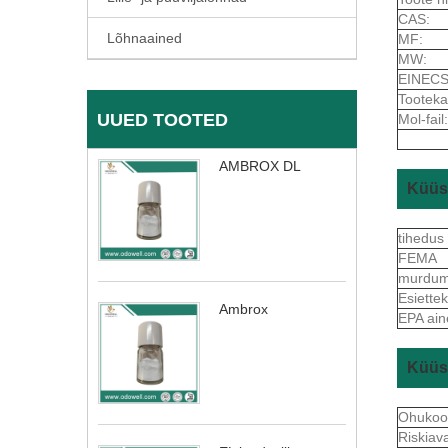
CAS:
Lõhnaained
MF:
MW:
EINECS
Tooteka
UUED TOOTED
Mol-fail:
AMBROX DL
Küüs
tihedus
FEMA
murdum
Esiett
Ambrox
EPA ain
Küüs
Ohukoo
Riskiav