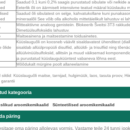
sed
Saadud 0,1 kuni 0,2% saagis purustatud sibulate või nelkide au
sed
Eeterlik õli on äärmiselt intensiivne teatud määral küüslauk
lised
Saadud õli sibulatest on selge, kahvatukollane kuni punakasor
sed
mineraalõli See võib olla alkoholis mittetäielikult lahustuv ei la
Mitteaktiivne analoog genisteiin. Blokeerib Šveitsi 3T3 rakkudes
b
Dimetüülsulfoksiidis lahustuv.
b
Maitseainena ja maitsestamine toiduainetes.
Küüslauguõli on koosneb väävlit sisaldavatest ühenditest (diallüüld
e õlide
sisaldab allüülpropüüli disulfiid, allüüldi- ja trisulfiid ning tõenäol
allüülvinüülsulfoksiid, allitsiin ja muud väiksemad komponendid.
ja purustatud küüslauguküüntest vabaneva lõhna eest.
Mõõdukalt mürgine poolt allaneelamine
ildid: Küüslauguõli maitse, tarnijad, hulgimüük, laos, tasuta proov, Hiin
garantii
tud kategooria
slikud aroomikemikaalid
Sünteetilised aroomikemikaalid
da päring
sitage oma päring allolevas vormis. Vastame teile 24 tunni jook