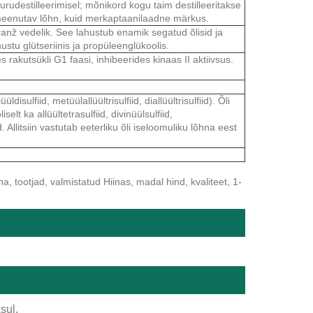
rudestilleerimisel; mõnikord kogu taim destilleeritakse
u meenutav lõhn, kuid merkaptaanilaadne märkus.
anž vedelik. See lahustub enamik segatud õlisid ja
hustu glütseriinis ja propüleenglükoolis.
 rakutsükli G1 faasi, inhibeerides kinaas II aktiivsus.
isulfiid, metüülallüültrisulfiid, diallüültrisulfiid). Õli
iselt ka allüültetrasulfiid, divinüülsulfiid,
 Allitsiin vastutab eeterliku õli iseloomuliku lõhna eest
a, tootjad, valmistatud Hiinas, madal hind, kvaliteet, 1-
sul.