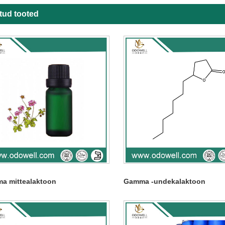
tud tooted
a mittealaktoon
Gamma -undekalaktoon