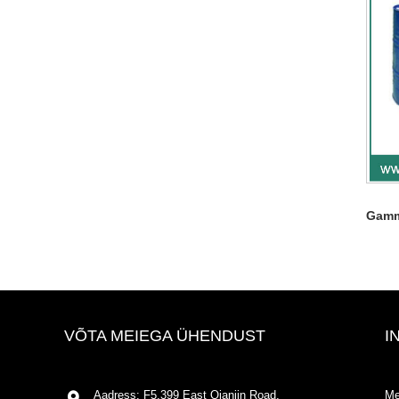
Gamm
VÕTA MEIEGA ÜHENDUST
I
Aadress: F5,399 East Qianjin Road,
Me