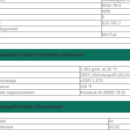
8000-78-0
W99
0
:
616-782-7
tegooriad:
Mol Fail
lauguõli maitse Keemilised omadused
1,083 g/mL at 25 °C
2503 | Küüslauguõli (ALL
isnäitaja
n20/D 1,575
ekanne
118 °F
ete registrisüsteem
Küüslauk õli (8000-78-0)
lauguõli maitse Ohutusteave
did
Xn
aldused
10-22