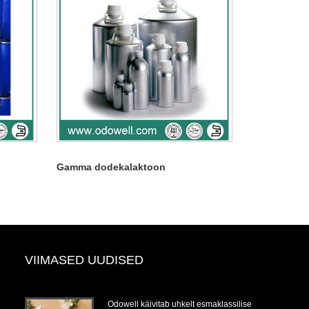
Gamma dodekalaktoon
VIIMASED UUDISED
Odowell käivitab uhkelt esmaklassilise