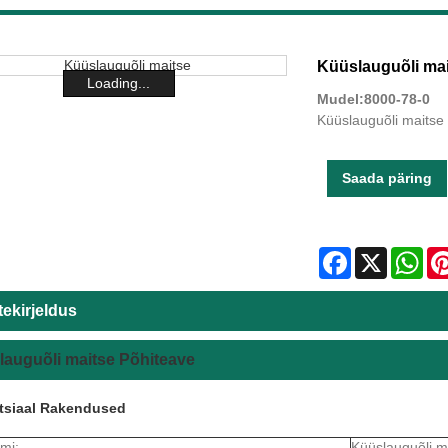
Küüslauguõli mai
Loading...
Mudel:8000-78-0
Küüslauguõli maitse
Saada päring
Facebook
X
Wha
ekirjeldus
auguõli maitse Põhiteave
tsia
al Rakendused
imi:
Küüslauguõli m