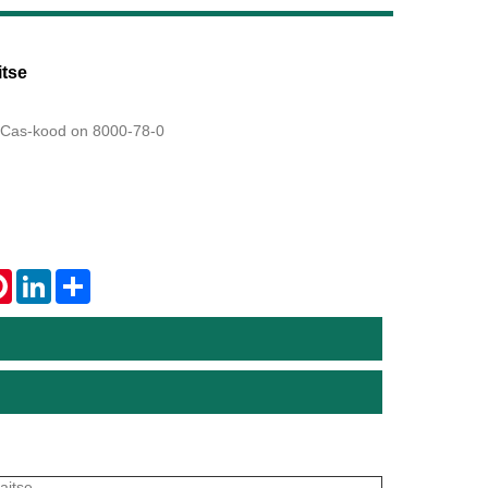
Live
tse
 Cas-kood on 8000-78-0
tsApp
Pinterest
LinkedIn
Share
aitse