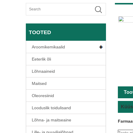
TOOTED
Aroomikemikaalid
Eeterlik õli
Lõhnaaineid
Maitsed
Toot
Oleoresiinid
Küüsl
Looduslik toidulisand
Lõhna- ja maitseaine
Farmaa
Lille- ja puuviljalõhnad
Toote n