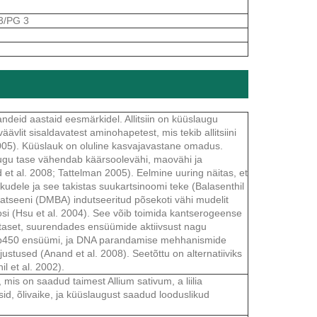
3/PG 3
ndeid aastaid eesmärkidel. Allitsiin on küüslaugu
vlit sisaldavatest aminohapetest, mis tekib allitsiini
005). Küüslauk on oluline kasvajavastane omadus.
augu tase vähendab käärsoolevähi, maovähi ja
t al. 2008; Tattelman 2005). Eelmine uuring näitas, et
kkudele ja see takistas suukartsinoomi teke (Balasenthil
ratseeni (DMBA) indutseeritud põsekoti vähi mudelit
si (Hsu et al. 2004). See võib toimida kantserogeense
taset, suurendades ensüümide aktiivsust nagu
oom p450 ensüümi, ja DNA parandamise mehhanismide
stused (Anand et al. 2008). Seetõttu on alternatiiviks
l et al. 2002).
mis on saadud taimest Allium sativum, a liilia
id, õlivaike, ja küüslaugust saadud looduslikud