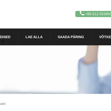
+86-512-55380
DISED
LAE ALLA
SAADA PÄRING
VÕTKE
alid