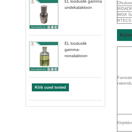
EL looduslik gamma
Ohutus
undekalaktoon
RIDAD
WGK S
RTEC
Küüsl
EL looduslik
gamma-
nonalaktoon
Farmats
rakend
Kõik uued tooted
Kirjeldu