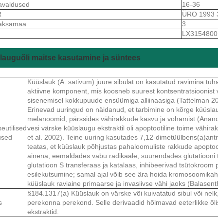
avaldused
16-36
R
ÜRO 1993 
aksamaa
3
S
LX3154800
auguõli maitse kasutamine ja süntees
Küüslauk (A. sativum) juure sibulat on kasutatud ravimina tuha
aktiivne komponent, mis koosneb suurest kontsentratsioonist vää
sisenemisel kokkupuude ensüümiga alliinaasiga (Tattelman 2
Erinevad uuringud on näidanud, et tarbimine on kõrge küüsl
melanoomid, pärssides vähirakkude kasvu ja vohamist (Anand e
eutilised
vesi värske küüslaugu ekstraktil oli apoptootiline toime vähira
used
et al. 2002). Teine uuring kasutades 7,12-dimetüülbens(a)ant
teatas, et küüslauk põhjustas pahaloomuliste rakkude apoptoo
ainena, eemaldades vabu radikaale, suurendades glutatiooni 
glutatioon S transferaas ja katalaas, inhibeerivad tsütokr
esilekutsumine; samal ajal võib see ära hoida kromosoomikahju
küüslauk raviaine primaarse ja invasiivse vähi jaoks (Balasenthi
§184.1317(a) Küüslauk on värske või kuivatatud sibul või nelk, 
s
perekonna perekond. Selle derivaadid hõlmavad eeterlikke õlis
ekstraktid.