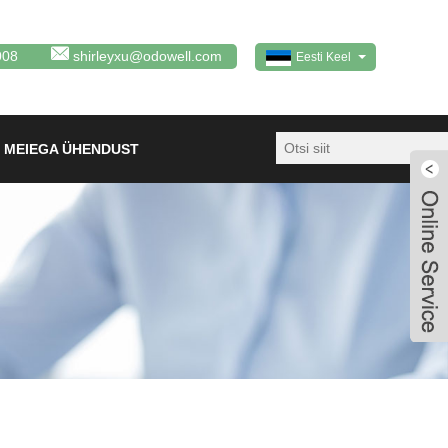
008
shirleyxu@odowell.com
Eesti Keel
 MEIEGA ÜHENDUST