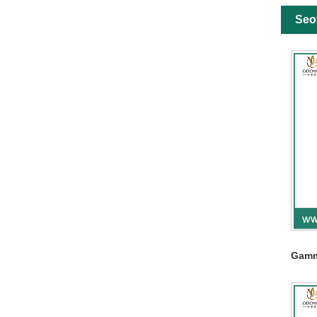
Seo
Gamm