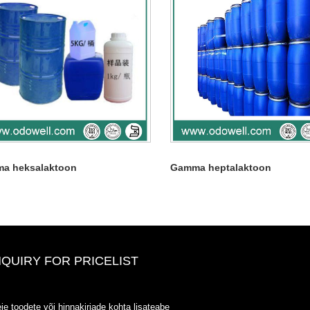
a heksalaktoon
Gamma heptalaktoon
NQUIRY FOR PRICELIST
ODOWELL-MING HINDI LOET-
ie toodete või hinnakirjade kohta lisateabe