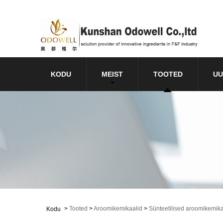
KODU
MEIST
TOOTED
UU
>
Tooted
>
Aroomikemikaalid
>
Sünteetilised aroomikemika
Kodu