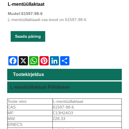
L-mentüüllaktaat
Mudel:61597-98-6
L-mentüüllaktaadi cas-kood on 61597-98-6
Saada päring
Facebook
X
WhatsApp
Pinterest
LinkedIn
Share
Tootekirjeldus
L-mentüüllaktaat Põhiteave
Toote nimi:
L-mentüüllaktaat
CAS:
61597-98-6
MF:
C13H24O3
MW:
228.33
EINECS: