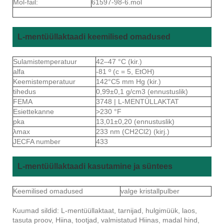
Mol-fail:
61597-98-6.mol
L-mentüüllaktaadi keemilised omadused
Sulamistemperatuur
42–47 °C (kir.)
alfa
-81 º (c = 5, EtOH)
Keemistemperatuur
142°C5 mm Hg (kir.)
tihedus
0,99±0,1 g/cm3 (ennustuslik)
FEMA
3748 | L-MENTÜLLAKTAT
Esiettekanne
>230 °F
pka
13,01±0,20 (ennustuslik)
λmax
233 nm (CH2Cl2) (kirj.)
JECFA number
433
L-mentüüllaktaadi kasutamine ja süntees
Keemilised omadused
valge kristallpulber
Kuumad sildid: L-mentüüllaktaat, tarnijad, hulgimüük, laos,
tasuta proov, Hiina, tootjad, valmistatud Hiinas, madal hind,